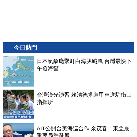
今日熱門
日本氣象廳緊盯白海豚颱風 台灣最快下
午發海警
台灣漢光演習 賴清德搭裝甲車進駐衡山
指揮所
AIT公開台美海巡合作 余茂春：東亞最
重要局勢發展