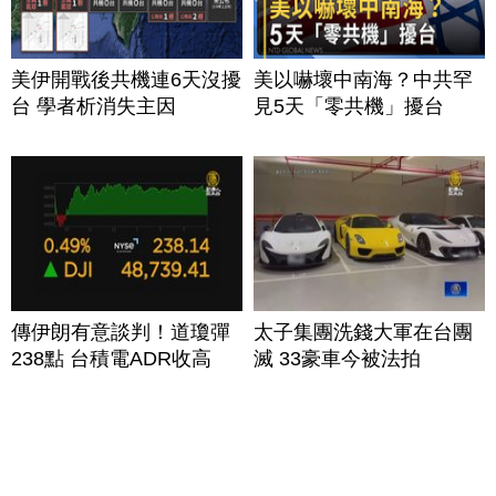
美伊開戰後共機連6天沒擾
美以嚇壞中南海？中共罕
台 學者析消失主因
見5天「零共機」擾台
傳伊朗有意談判！道瓊彈
太子集團洗錢大軍在台團
238點 台積電ADR收高
滅 33豪車今被法拍