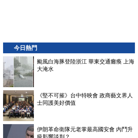
今日熱門
颱風白海豚登陸浙江 華東交通癱瘓 上海
大淹水
《堅不可摧》台中特映會 政商藝文界人
士同護美好價值
伊朗革命衛隊元老掌最高國安會 內鬥升
級影響談判？