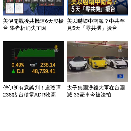
美伊開戰後共機連6天沒擾
美以嚇壞中南海？中共罕
台 學者析消失主因
見5天「零共機」擾台
傳伊朗有意談判！道瓊彈
太子集團洗錢大軍在台團
238點 台積電ADR收高
滅 33豪車今被法拍