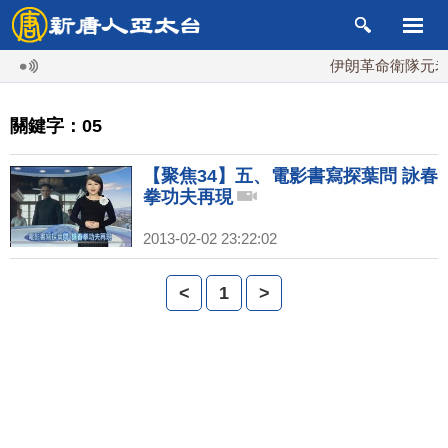
伊朗革命衛隊元老掌
關鍵字：05
【聚焦34】五、電影書寫探葉問 詠春
拳功夫再現
2013-02-02 23:22:02
<
1
>