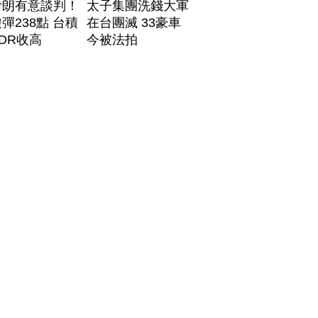
伊朗有意談判！
太子集團洗錢大軍
彈238點 台積
在台團滅 33豪車
DR收高
今被法拍