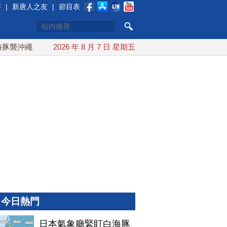
賽
|
新唐人之友
|
節目表
襲沖繩 週末最近台灣 10日登陸浙江
2026 年 8 月 7 日 星期五
川普預透露美伊談判進展
今日熱門
日本氣象廳緊盯白海豚