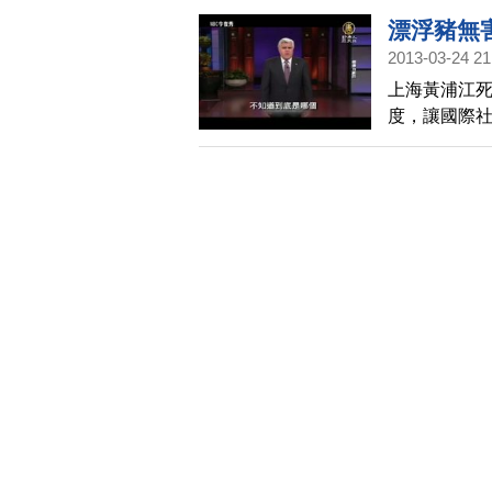
親吻，讓碧
漂浮豬無
言。
2013-03-24 21
上海黃浦江
度，讓國際社
諾，在同時
這件事情。