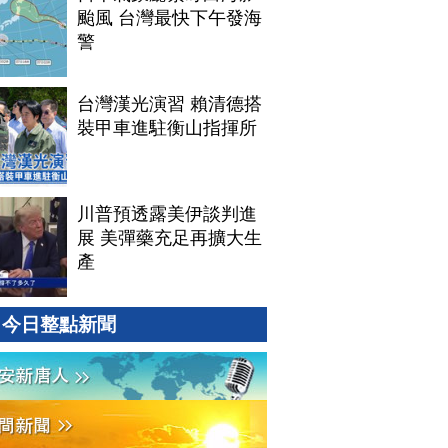
颱風 台灣最快下午發海
警
台灣漢光演習 賴清德搭
裝甲車進駐衡山指揮所
川普預透露美伊談判進
展 美彈藥充足再擴大生
產
今日整點新聞