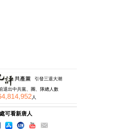
引發三退大潮
前退出中共黨、團、隊總人數
64,814,952
人
處可看新唐人