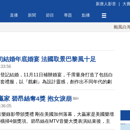
新唐人影音
|
大
直播
新聞
節目
專題
點播
颱風白海豚
初結婚年底婚宴 法國取景巴黎風十足
:33:56
登記結婚，11月11日補辦婚宴，千霈量身打造了包括白
五套禮服，以『戲劇』為設計靈感，創作出不同年代的劇
當時在巴黎工作的千霈，男友Jay大喊『我要追你追到巴
達願望，最後兩人決定在巴黎拍攝婚紗的契機，赴法國取
贏家 碧昂絲奪4獎 抱女淚崩
般的華麗敘事感流暢地串起每一件禮服的主題。
:36:05
V音樂錄影帶頒獎禮 剛在美國加州落幕，大贏家是美國樂壇
橫掃4個獎項。碧昂絲在MTV音樂大獎表演結束後，主
傑斯Jay Z和女兒Ivy Blue負責頒獎，三人在台上擁抱