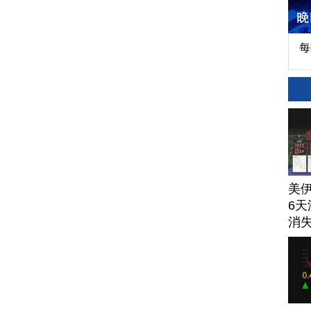
每
美
6天
消