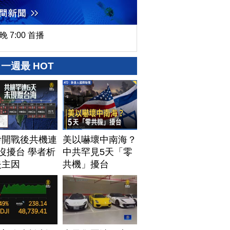
晚 7:00 首播
一週最 HOT
伊開戰後共機連
美以嚇壞中南海？
沒擾台 學者析
中共罕見5天「零
失主因
共機」擾台