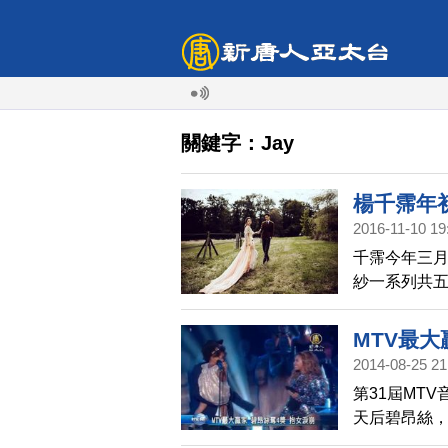
關鍵字：Jay
楊千霈年
2016-11-10 19
千霈今年三月
紗一系列共
場名伶風格，
黎！』雖未
MTV最大
景，以電影
2014-08-25 21
第31屆MT
天后碧昂絲，
辦單位安排老公