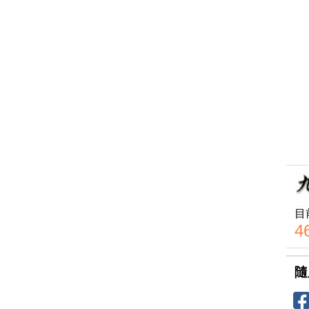
目
4
隨