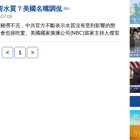
昂絲感動到淚水在眼眶打轉，也間接破除了離婚失和的傳
害水質？美國名嘴調侃
:07:08
死豬撈不完，中共官方不斷表示水質沒有受到影響的態
會也很吃驚。美國國家廣播公司(NBC)當家主持人傑雷
段全美收視第一的脫口秀節目「今夜秀」中，就關注到了
<
1
>