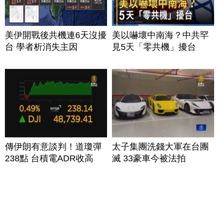
美伊開戰後共機連6天沒擾
美以嚇壞中南海？中共罕
台 學者析消失主因
見5天「零共機」擾台
傳伊朗有意談判！道瓊彈
太子集團洗錢大軍在台團
238點 台積電ADR收高
滅 33豪車今被法拍