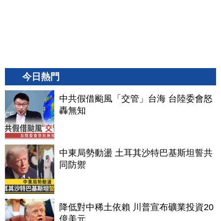
今日熱門
中共假借颱風「交管」台海 台陸委會怒
轟無知
中東局勢動盪 土耳其沙特巴基斯坦誓共
同防禦
降低對中稀土依賴 川普宣布礦業投資20
億美元