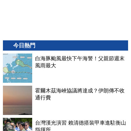
今日熱門
白海豚颱風最快下午海警！父親節週末
風雨最大
霍爾木茲海峽協議將達成？伊朗傳不收
通行費
台灣漢光演習 賴清德搭裝甲車進駐衡山
指揮所