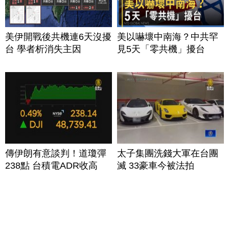
美伊開戰後共機連6天沒擾
美以嚇壞中南海？中共罕
台 學者析消失主因
見5天「零共機」擾台
傳伊朗有意談判！道瓊彈
太子集團洗錢大軍在台團
238點 台積電ADR收高
滅 33豪車今被法拍