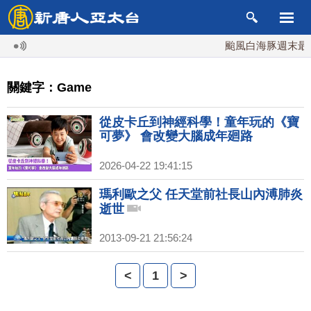
颱風白海豚週末最接
關鍵字：Game
從皮卡丘到神經科學！童年玩的《寶
可夢》 會改變大腦成年廻路
2026-04-22 19:41:15
瑪利歐之父 任天堂前社長山內溥肺炎
逝世
2013-09-21 21:56:24
<
1
>