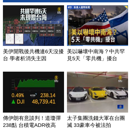
美伊開戰後共機連6天沒擾
美以嚇壞中南海？中共罕
台 學者析消失主因
見5天「零共機」擾台
傳伊朗有意談判！道瓊彈
太子集團洗錢大軍在台團
238點 台積電ADR收高
滅 33豪車今被法拍