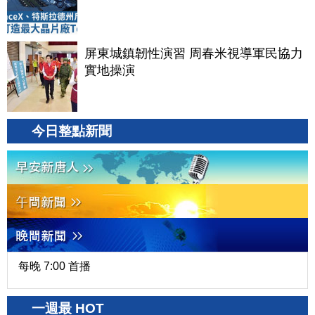
屏東城鎮韌性演習 周春米視導軍民協力
實地操演
今日整點新聞
每晚 7:00 首播
一週最 HOT