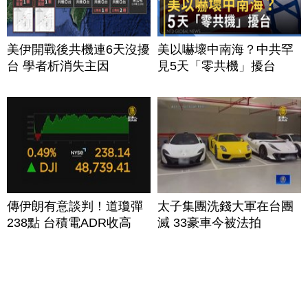
美伊開戰後共機連6天沒擾
美以嚇壞中南海？中共罕
台 學者析消失主因
見5天「零共機」擾台
傳伊朗有意談判！道瓊彈
太子集團洗錢大軍在台團
238點 台積電ADR收高
滅 33豪車今被法拍