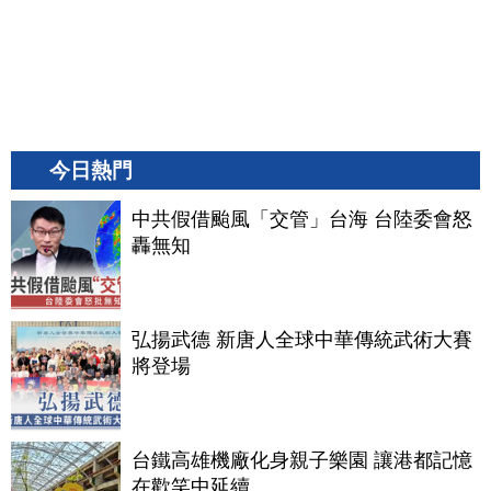
今日熱門
中共假借颱風「交管」台海 台陸委會怒
轟無知
弘揚武德 新唐人全球中華傳統武術大賽
將登場
台鐵高雄機廠化身親子樂園 讓港都記憶
在歡笑中延續