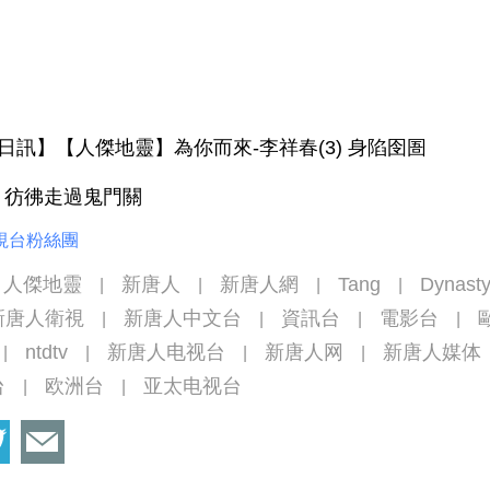
9日訊】【人傑地靈】為你而來-李祥春(3) 身陷囹圄
 彷彿走過鬼門關
視台粉絲團
人傑地靈
新唐人
新唐人網
Tang
Dynast
|
|
|
|
新唐人衛視
新唐人中文台
資訊台
電影台
|
|
|
|
ntdtv
新唐人电视台
新唐人网
新唐人媒体
|
|
|
|
台
欧洲台
亚太电视台
|
|