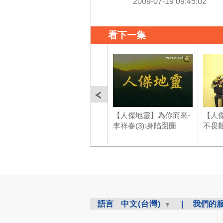
2009-07-19 09:45:02
看下一集
【人傑地靈】為你而來-
【人傑
李祥春(3):身陷囹圄
不畏
語言
中文(台灣)
|
我們的