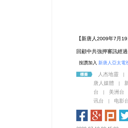
【新唐人2009年7月1
回顧中共強押審訊經過
按讚加入
新唐人亞太電
人杰地靈
|
唐人媒體
|
台
美洲台
|
讯台
电影
|