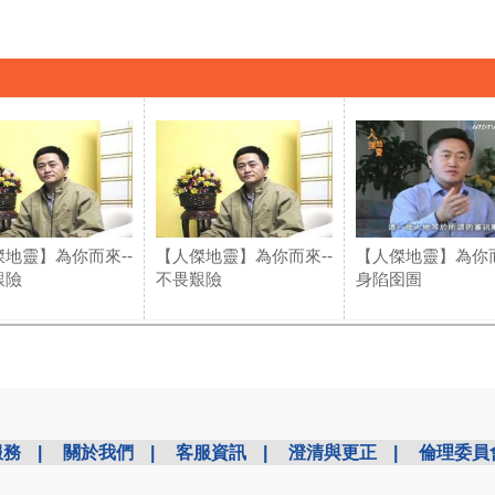
地靈】為你而來--
【人傑地靈】為你而來--
【人傑地靈】為你而
艱險
不畏艱險
身陷囹圄
服務
|
關於我們
|
客服資訊
|
澄清與更正
|
倫理委員