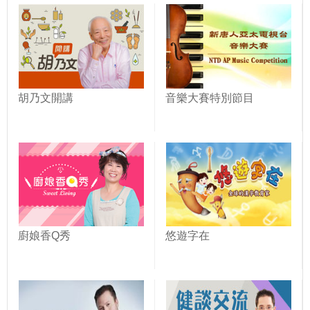
胡乃文開講
音樂大賽特別節目
廚娘香Q秀
悠遊字在