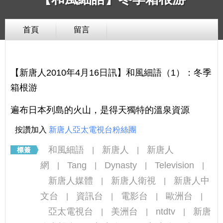
首頁
留言
【新唐人2010年4月16日訊】和風細語（1）：冬季
箱根游
遍布日本列島的火山，是得天獨特的溫泉資源
按讚加入
新唐人亞太電視台粉絲團
和風細語
新唐人
新唐人
|
|
網
Tang
Dynasty
Television
|
|
|
|
新唐人媒體
新唐人衛視
新唐人中
|
|
文台
資訊台
電影台
歐洲台
|
|
|
|
亞太電視台
美洲台
ntdtv
新唐
|
|
|