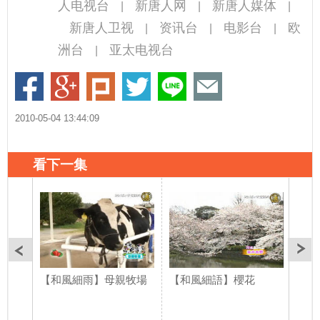
人电视台
新唐人网
新唐人媒体
|
|
|
新唐人卫视
资讯台
电影台
欧
|
|
|
洲台
亚太电视台
|
2010-05-04 13:44:09
看下一集
【和風細雨】母親牧場
【和風細語】櫻花
【和