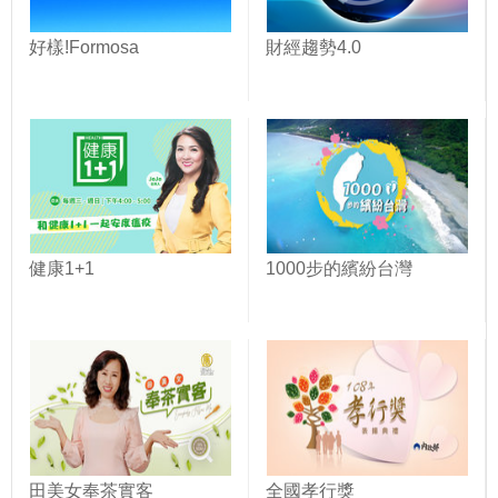
好樣!Formosa
財經趨勢4.0
健康1+1
1000步的繽紛台灣
田美女奉茶實客
全國孝行獎