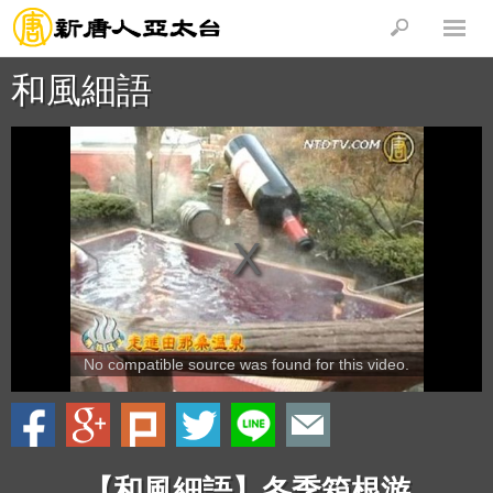
和風細語
No compatible source was found for this video.
【和風細語】冬季箱根游