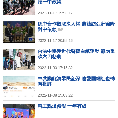
議一中政策
2022-11-17 19:56:17
德中合作擬取決人權 蕭茲訪亞洲籲降
對中依賴
2022-11-17 20:55:16
台港中學運世代聲援白紙運動 籲勿重
演六四悲劇
2022-11-30 17:15:32
中共動態清零民怨深 連愛國網紅也轉
向批評
2022-11-08 19:03:22
科工點燈傳愛 十年有成