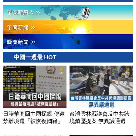
中國一週最 HOT
日籍華商回中國探親 傳遭
台灣雲林縣議會反中共跨
禁離境還「被恢復國籍」
境鎮壓提案 無異議通過