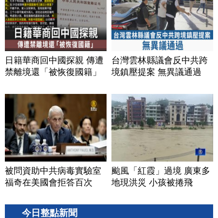
日籍華商回中國探親 傳遭
台灣雲林縣議會反中共跨
禁離境還「被恢復國籍」
境鎮壓提案 無異議通過
被問資助中共病毒實驗室
颱風「紅霞」過境 廣東多
福奇在美國會拒答百次
地現洪災 小孩被捲飛
今日整點新聞