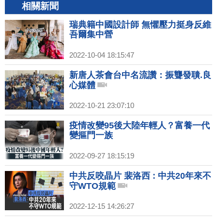
相關新聞
瑞典籍中國設計師 無懼壓力挺身反維
吾爾集中營
2022-10-04 18:15:47
新唐人茶會台中名流讚：振聾發聵.良
心媒體
2022-10-21 23:07:10
疫情改變95後大陸年輕人？富養一代
變摳門一族
2022-09-27 18:15:19
中共反咬晶片 裴洛西 : 中共20年來不
守WTO規範
2022-12-15 14:26:27