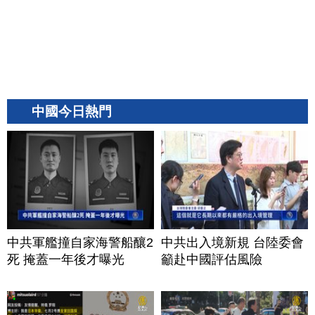
中國今日熱門
中共軍艦撞自家海警船釀2
中共出入境新規 台陸委會
死 掩蓋一年後才曝光
籲赴中國評估風險