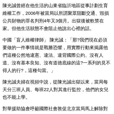
陳光誠曾經在他生活的山東省臨沂地區從事計劃生育
維權工作，2006年被當局以所謂聚眾阻斷交通、毀損
公共財物的罪名判刑4年又3個月。出獄後被軟禁在
家。但他生活狀態不會阻止他說出心裡的話。
中國「盲人維權律師」 陳光誠：「那?我們現在必須
要做的一件事情就是戰勝恐懼，用實際行動來揭露他
們這種公然地違憲、違法、違背國際公約、沒有人
道、沒有基本良知、沒有道德底線的這?一系列的見不
得人的行?，這種勾當。」
陳光誠夫婦在視頻中說，從陳光誠出獄以來，當局每
天分三班人員、每班22人對其進行監控，他們的女兒
也不能上學。
對華援助協會呼籲國際社會敦促北京當局馬上解除對