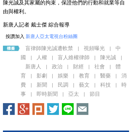
陳光誠及其家屬的拘束，保證他們的行動和就業等自
由與權利。
新唐人記者 戴士傑 綜合報導
按讚加入
新唐人亞太電視台粉絲團
盲律師陳光誠遭軟禁
視頻曝光
中
|
|
國
人權
盲人維權律師
陳光誠
|
|
|
|
新唐人
政治
財經
社會
體
|
|
|
|
育
影劇
娛樂
教育
醫藥
消
|
|
|
|
|
費
新聞
民調
藝文
科技
時
|
|
|
|
|
事
即時新聞
亞太
節目
|
|
|