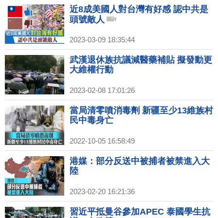
近8成美國人對台灣有好感 認中共是
頭號敵人
2023-03-09 18:35:44
武漢退休族抗議減醫藥補貼 擬發動更
大維權行動
2023-02-08 17:01:26
當局清零噴消毒劑 新疆至少13維族村
民中毒身亡
2022-10-05 16:58:49
港媒：部分反送中被捕者被禁進入大
陸
2023-02-20 16:21:36
習近平抵曼谷參加APEC 泰國學生抗