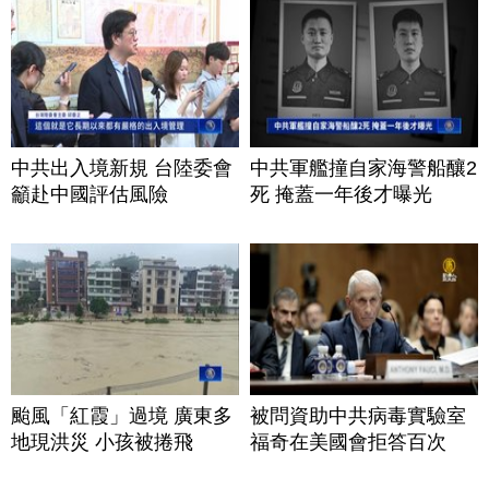
中共出入境新規 台陸委會
中共軍艦撞自家海警船釀2
籲赴中國評估風險
死 掩蓋一年後才曝光
颱風「紅霞」過境 廣東多
被問資助中共病毒實驗室
地現洪災 小孩被捲飛
福奇在美國會拒答百次