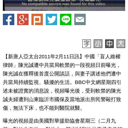
No compatible source was found for this video.
【新唐人亞太台2011年2月11日訊】中國「盲人維權
律師」陳光誠遭中共當局軟禁的一段視頻日前曝光，
陳光誠在獲釋後首度公開談話，與妻子講述他們遭中
共當局持續監視、騷擾的生活。BBC中文網星期四引
述未被證實的消息說，視頻曝光後，受到軟禁的陳光
誠夫婦遭到山東臨沂市國保及當地派出所民警毆打致
傷，無法下床，也不能到醫院就醫。
曝光的視頻是由美國對華援助協會星期三（二月九