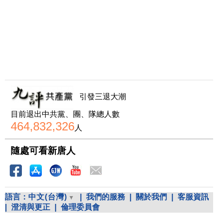
引發三退大潮
目前退出中共黨、團、隊總人數
464,832,326
人
隨處可看新唐人
語言：
中文(台灣)
|
我們的服務
|
關於我們
|
客服資訊
|
澄清與更正
|
倫理委員會