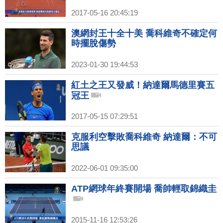
2017-05-16 20:45:19
澳網封王十全十美 喬科維奇不確定何
時擺脫傷勢
2023-01-30 19:44:53
紅土之王又發威！納達爾馬德里賽五
冠王
2017-05-15 07:29:51
克服利空擊敗喬科維奇 納達爾：不可
思議
2022-06-01 09:35:00
ATP網球年終賽開場 喬帥輕取錦織圭
2015-11-16 12:53:26