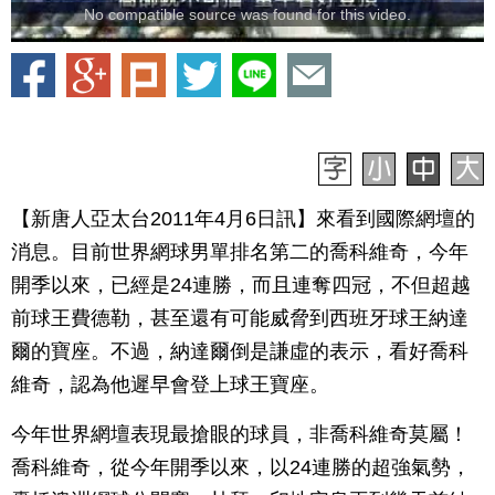
No compatible source was found for this video.
【新唐人亞太台2011年4月6日訊】來看到國際網壇的
消息。目前世界網球男單排名第二的喬科維奇，今年
開季以來，已經是24連勝，而且連奪四冠，不但超越
前球王費德勒，甚至還有可能威脅到西班牙球王納達
爾的寶座。不過，納達爾倒是謙虛的表示，看好喬科
維奇，認為他遲早會登上球王寶座。
今年世界網壇表現最搶眼的球員，非喬科維奇莫屬！
喬科維奇，從今年開季以來，以24連勝的超強氣勢，