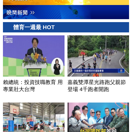
體育一週最 HOT
賴總統：投資技職教育 用
嘉義雙潭星光路跑父親節
專業壯大台灣
登場 4千跑者開跑