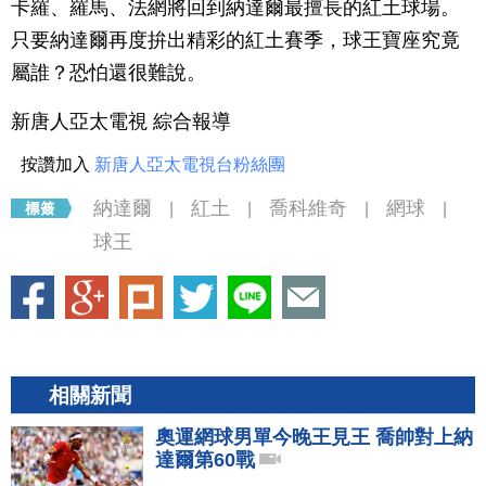
卡羅、羅馬、法網將回到納達爾最擅長的紅土球場。
只要納達爾再度拚出精彩的紅土賽季，球王寶座究竟
屬誰？恐怕還很難說。
新唐人亞太電視 綜合報導
按讚加入
新唐人亞太電視台粉絲團
納達爾
紅土
喬科維奇
網球
|
|
|
|
球王
相關新聞
奧運網球男單今晚王見王 喬帥對上納
達爾第60戰