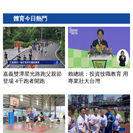
體育今日熱門
嘉義雙潭星光路跑父親節
賴總統：投資技職教育 用
登場 4千跑者開跑
專業壯大台灣