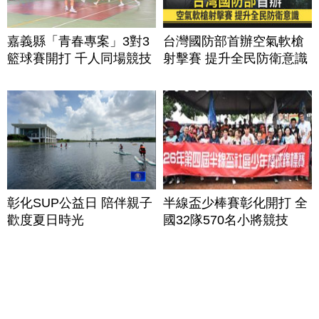
嘉義縣「青春專案」3對3
台灣國防部首辦空氣軟槍
籃球賽開打 千人同場競技
射擊賽 提升全民防衛意識
彰化SUP公益日 陪伴親子
半線盃少棒賽彰化開打 全
歡度夏日時光
國32隊570名小將競技