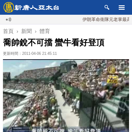
伊朗革命衛隊元老掌最高國安會
首頁
›
新聞
›
體育
喬帥銳不可擋 蠻牛看好登頂
更新時間：2011-04-06 21:45:11