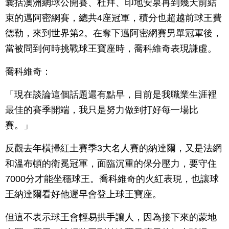
囊括澳洲網球公開賽、杜拜、印地安泉再到幾天前結
束的邁阿密網賽，總共4座冠軍，積分也超越前球王費
德勒，來到世界第2。在奪下邁阿密網賽男單冠軍後，
當被問到何時挑戰球王寶座時，喬科維奇表現謙虛。
喬科維奇：
「現在談論這個話題還有點早，目前是我職業生涯裡
最佳的賽季開端，我只是努力做到打好每一場比
賽。」
反觀去年橫掃紅土賽季3大名人賽的納達爾，又是法網
和溫布頓的衛冕冠軍，面臨沉重的保分壓力，要守住
7000分才能坐穩球王。喬科維奇的火紅表現，也讓球
王納達爾看好他遲早會登上球王寶座。
但這不表示球王會輕易拱手讓人，因為接下來的蒙地