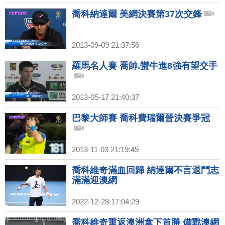
喬科納達爾 美網決賽第37次交鋒
2013-09-09 21:37:56
羅馬名人賽 喬帥.蠻牛進8強有望交手
2013-05-17 21:40:37
巴黎大師賽 喬科費瑞爾晉決賽爭冠
2013-11-03 21:19:49
喬科維奇滿血回歸 納達爾不言退鬥志
滿滿迎澳網
2022-12-28 17:04:29
喬科維奇重返澳洲拿下首勝 備戰澳網