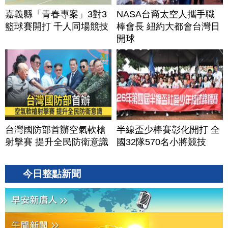
嘉義縣「青春專案」3對3
NASA台裔太空人攜手職
籃球賽開打 千人同場競技
棒會長 紐約大都會台灣日
開球
台灣國防部首辦空氣軟槍
半線盃少棒賽彰化開打 全
射擊賽 提升全民防衛意識
國32隊570名小將競技
今日整點新聞