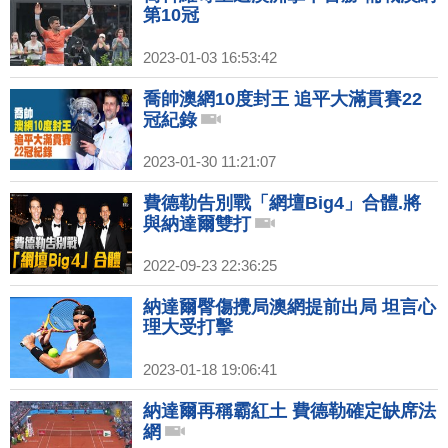
第10冠
2023-01-03 16:53:42
喬帥澳網10度封王 追平大滿貫賽22
冠紀錄
2023-01-30 11:21:07
費德勒告別戰「網壇Big4」合體.將
與納達爾雙打
2022-09-23 22:36:25
納達爾臀傷攪局澳網提前出局 坦言心
理大受打擊
2023-01-18 19:06:41
納達爾再稱霸紅土 費德勒確定缺席法
網