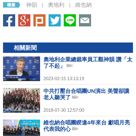
神韻
奧地利
維也納
|
|
相關新聞
奧地利企業總裁率員工觀神韻 讚「太
了不起」
2023-02-15 13:13:19
中共打壓台合唱團UN演出 美聲卻讓
老人聽哭了
2018-07-30 12:57:00
維也納合唱團睽違4年來台 獻唱月亮
代表我的心