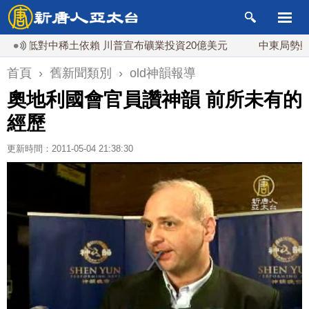
降低對中稀土依賴 川普宣布礦業投資20億美元
中東局勢動盪 
首頁
›
舊新聞類別
›
old神韻報導
奧地利國會官員讚神韻 前所未有的
經歷
更新時間：2011-05-04 21:38:30