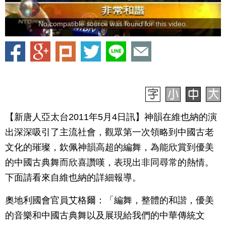
No compatible source was found for this video.
【新唐人亞太台2011年5月4日訊】神韻在維也納的演
出深深吸引了主流社會，觀眾第一次領略到中國古老
文化的璀璨，欽佩神韻高超的編舞，為能欣賞到優美
的中國古典舞而欣喜讚嘆，表現出非同尋常的熱情。
下面請看來自維也納的詳細報導。
奧地利國會官員艾格爾：「編舞，整體的和諧，優美
的音樂和中國古典舞以及展現給我們的中華傳統文