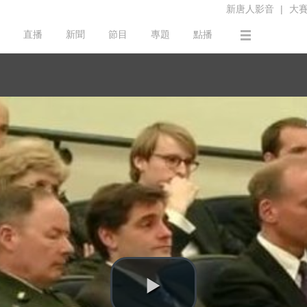
新唐人影音
|
大
直播
新聞
節目
專題
點播