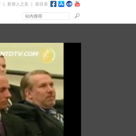
賽
|
新唐人之友
|
節目表