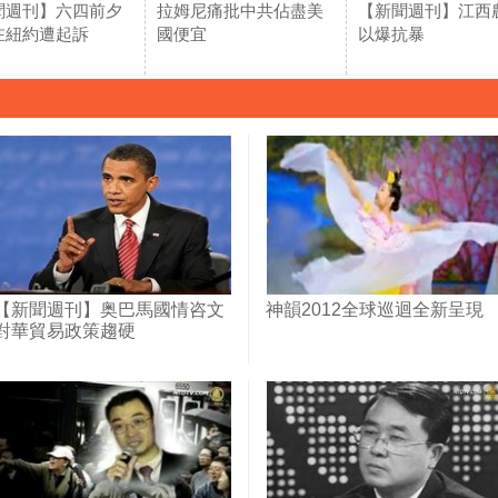
聞週刊】六四前夕
拉姆尼痛批中共佔盡美
【新聞週刊】江西
在紐約遭起訴
國便宜
以爆抗暴
【新聞週刊】奥巴馬國情咨文
神韻2012全球巡迴全新呈現
對華貿易政策趨硬