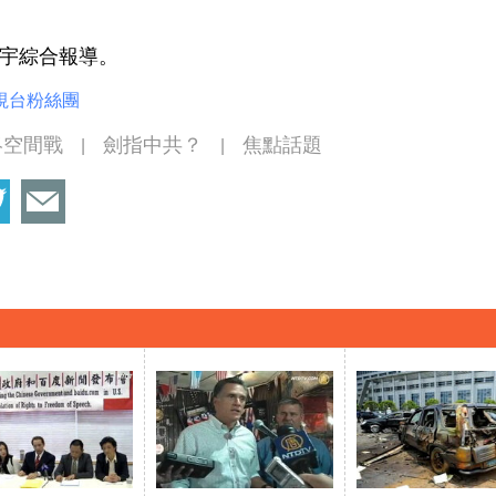
宇綜合報導。
視台粉絲團
絡空間戰
劍指中共？
焦點話題
|
|