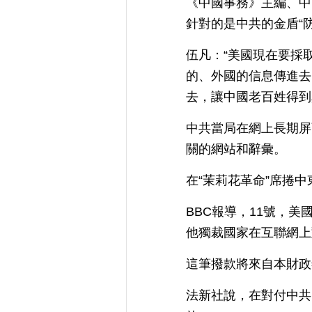
《中國事務》主編、中
針對的是中共的金盾“防
伍凡：“美國現在要採
的、外國的信息傳進去
去，讓中國老百姓得到
中共當局在網上長期屏
關的網站和辭彙。
在“茉莉花革命”席捲
BBC報導，11號，美
他獨裁國家在互聯網上
這筆撥款將來自本財政
法新社說，在對付中共