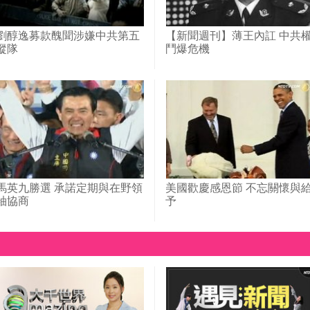
劉醇逸募款醜聞涉嫌中共第五
【新聞週刊】薄王內訌 中共
縱隊
鬥爆危機
馬英九勝選 承諾定期與在野領
美國歡慶感恩節 不忘關懷與
袖協商
予