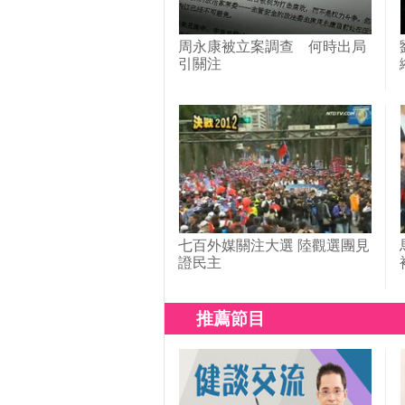
周永康被立案調查 何時出局
引關注
七百外媒關注大選 陸觀選團見
證民主
推薦節目