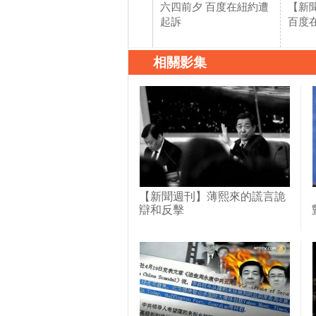
六四前夕 百度在紐約遭
【新
起訴
百度
相關影集
【新聞週刊】薄熙來的謊言詭
辯和反擊