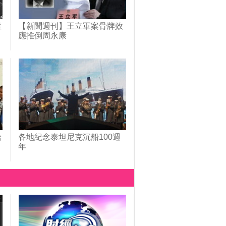
權
【新聞週刊】王立軍案骨牌效
應推倒周永康
給
各地紀念泰坦尼克沉船100週
年