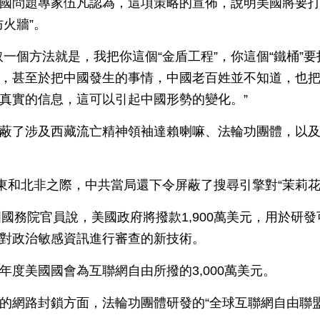
國問題專家伍凡認為，這項策略的宣佈，說明美國將要
火牆”。
取一個方法就是，我把你這個“金盾工程”，你這個“鐵桶”
，甚至於把中國發生的事情，中國老百姓並不知道，也
真實的信息，這可以引起中國形勢的變化。”
蔽了涉及西藏流亡精神領袖達賴喇嘛、法輪功團體，以及1
中東和北非之際，中共當局還下令屏蔽了搜尋引擎對“茉莉花
國國務院官員說，美國政府將撥款1,900萬美元，用於研
對政治敏感資訊進行審查的新技術。
年度美國國會為互聯網自由所撥的3,000萬美元。
的網路封鎖方面，法輪功團體研發的“全球互聯網自由聯盟