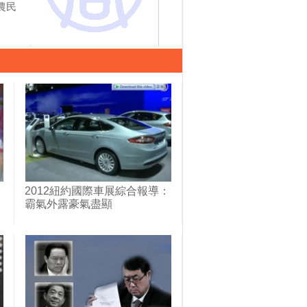
農民
【新聞週刊】私了六四-
【新聞週刊】中共欲棄
利比
中共恐慌表現？
卡扎菲？
棄卡
2012紐約國際車展綜合報導：
霸氣外露豪氣盡顯