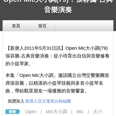
音樂演奏
首頁
留言
【新唐人2011年5月31日訊】Open Mic大小調(79)
張容騰-古典音樂演奏：從小培育出自信與音樂修養
的小提琴家。
本集「Open Mic大小調」邀請國立台灣交響樂團首
席張容騰，以精湛的小提琴技藝與多首小提琴名
曲，帶給觀眾朋友一場優雅的音樂饗宴。
按讚加入
新唐人亞太電視台粉絲團
Open
Mic大小調
Mic
大小
|
|
|