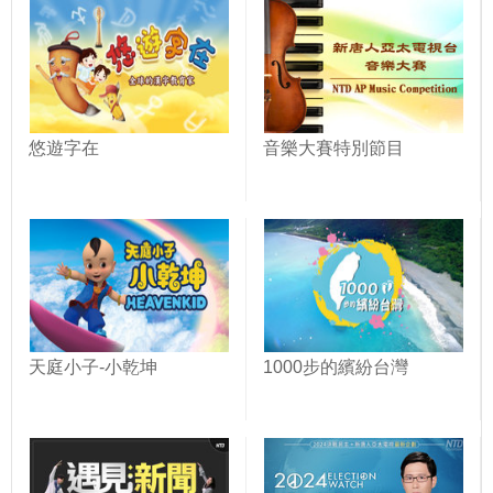
悠遊字在
音樂大賽特別節目
天庭小子-小乾坤
1000步的繽紛台灣