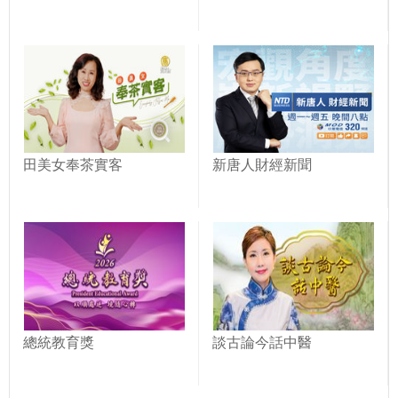
田美女奉茶實客
新唐人財經新聞
總統教育獎
談古論今話中醫