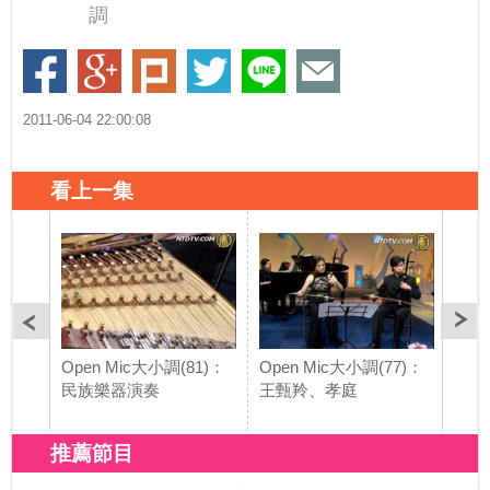
調
2011-06-04 22:00:08
看上一集
Open Mic大小調(81)：
Open Mic大小調(77)：
Ope
民族樂器演奏
王甄羚、孝庭
樂演
推薦節目