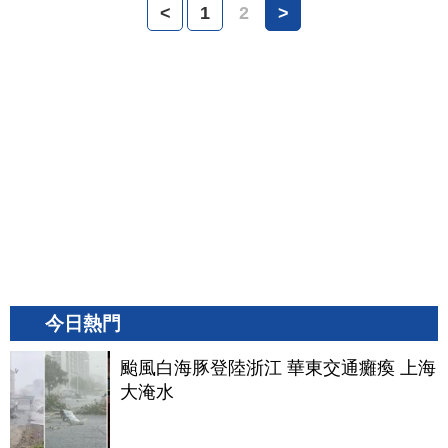
<
1
2
>
今日熱門
颱風白海豚登陸浙江 華東交通癱瘓 上海
大淹水