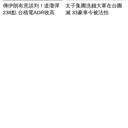
傳伊朗有意談判！道瓊彈
太子集團洗錢大軍在台團
238點 台積電ADR收高
滅 33豪車今被法拍