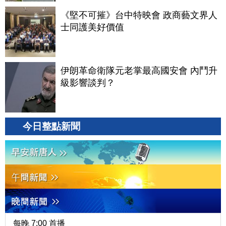
《堅不可摧》台中特映會 政商藝文界人
士同護美好價值
伊朗革命衛隊元老掌最高國安會 內鬥升
級影響談判？
今日整點新聞
每晚 7:00 首播