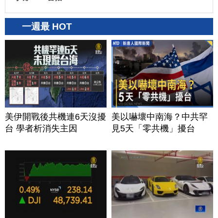
一週最 HOT
美伊開戰後共機連6天沒擾
美以嚇壞中南海？中共罕
台 學者析消失主因
見5天「零共機」擾台