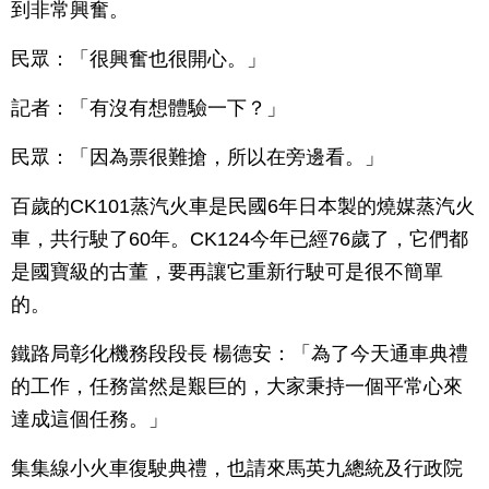
到非常興奮。
民眾：「很興奮也很開心。」
記者：「有沒有想體驗一下？」
民眾：「因為票很難搶，所以在旁邊看。」
百歲的CK101蒸汽火車是民國6年日本製的燒媒蒸汽火
車，共行駛了60年。CK124今年已經76歲了，它們都
是國寶級的古董，要再讓它重新行駛可是很不簡單
的。
鐵路局彰化機務段段長 楊德安：「為了今天通車典禮
的工作，任務當然是艱巨的，大家秉持一個平常心來
達成這個任務。」
集集線小火車復駛典禮，也請來馬英九總統及行政院