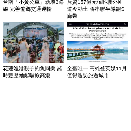
台南「小黃公車」新增3路
斥資157億元橋科聯外匝
線 完善偏鄉交通運輸
道今動土 將串聯半導體S
廊帶
花蓮漁港親子釣魚同樂 羅
全臺唯一 高雄登英媒11月
時豐壓軸獻唱掀高潮
值得造訪旅遊城市