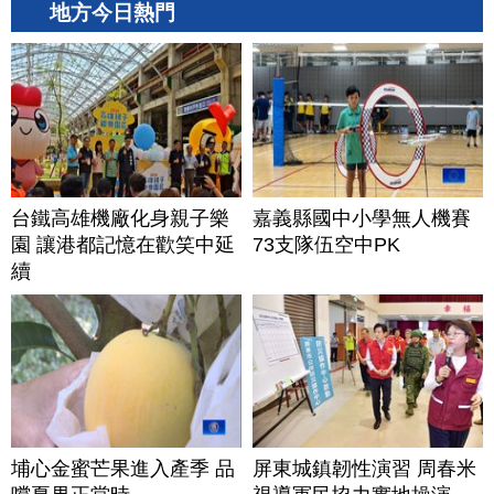
地方今日熱門
台鐵高雄機廠化身親子樂
嘉義縣國中小學無人機賽
園 讓港都記憶在歡笑中延
73支隊伍空中PK
續
埔心金蜜芒果進入產季 品
屏東城鎮韌性演習 周春米