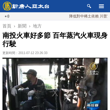
降低對中稀土依賴 川普宣布礦
首頁
›
新聞
›
地方
南投火車好多節 百年蒸汽火車現身
行駛
更新時間：2011-07-12 23:26:33