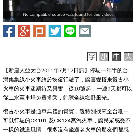
No compatible source was found for this video.
【新唐人亞太台2011年7月12日訊】停駛一年半的台
灣集集線小火車終於恢復行駛了，讓喜愛搭乘復古小
火車的火車迷期待又興奮。從10號起，一連9天都可以
從二水至車埕免費搭乘，飽覽全線鄉野風光。
復古小火車是通車典禮的貴賓，還特別找來全台唯一
可以行駛的CK101 及CK124蒸汽火車，讓民眾感受不
一樣的鐵道風情，很多沒有坐過老火車的朋友們都感