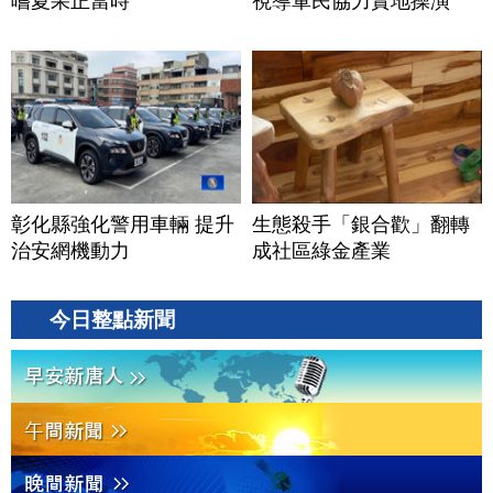
嚐夏果正當時
視導軍民協力實地操演
彰化縣強化警用車輛 提升
生態殺手「銀合歡」翻轉
治安網機動力
成社區綠金產業
今日整點新聞