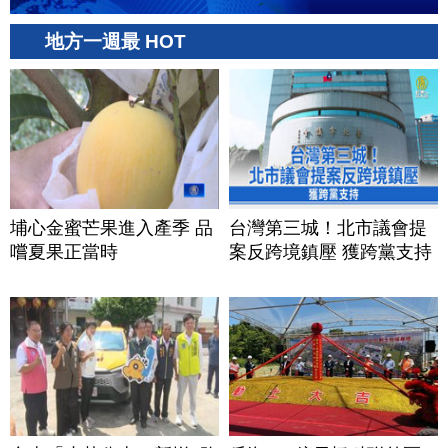
地方一週最 HOT
埔心金蜜芒果進入產季 品
台灣第三城！北市議會提
嚐夏果正當時
案反跨境鎮壓 獲跨黨支持