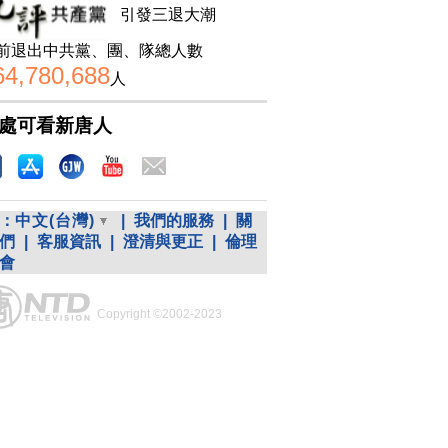
引發三退大潮
前退出中共黨、團、隊總人數
64,780,688
人
處可看新唐人
：
中文(台灣)
|
我們的服務
|
關
們
|
客服資訊
|
澄清與更正
|
倫理
會
Copyright ©2002-2023