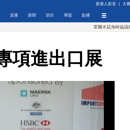
新唐人影音
|
大
直播
新聞
節目
專題
點播
霍爾木茲海峽協議將達成？
專項進出口展