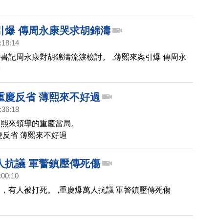
引爆 傳周永康哭求胡錦濤
:18:14
書記周永康對胡錦濤流淚檢討。 ,薄熙來案引爆 傳周永
濤
重慶反省 薄熙來不好過
:36:18
薄熙來領導的重慶當局。
慶反省 薄熙來不好過
人抗議 軍警鎮壓傳死傷
:00:10
，有人被打死。 ,重慶爆萬人抗議 軍警鎮壓傳死傷