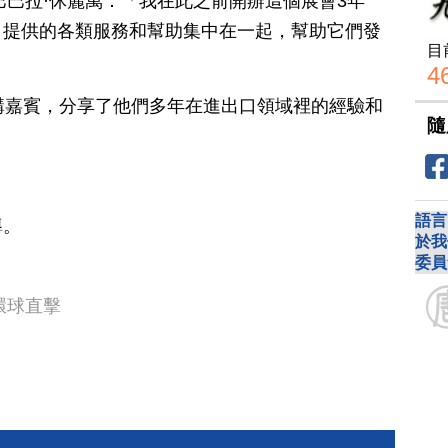
ivan巴巴拉·休麗萬：「我在此之前開辦這個展會3年
司提供的各類服務和幫助集中在一起，幫助它們發
目
4
講嘉賓，分享了他們多年在進出口領域裡的經驗和
隨
語言
導。
於我
委員
環球直擊