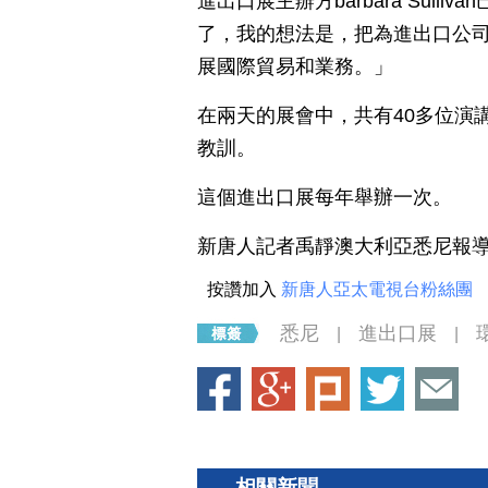
進出口展主辦方barbara Sull
了，我的想法是，把為進出口公
展國際貿易和業務。」
在兩天的展會中，共有40多位演
教訓。
這個進出口展每年舉辦一次。
新唐人記者禹靜澳大利亞悉尼報
按讚加入
新唐人亞太電視台粉絲團
悉尼
進出口展
|
|
相關新聞