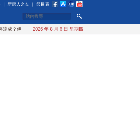
賽
|
新唐人之友
|
節目表
伊朗傳不收通行費
2026 年 8 月 6 日 星期四
配合漢光 總統賴清德親登雲豹前進圓山指揮