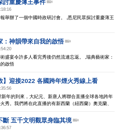
探討重慶薄王事件
:18:16
報舉辦了一個中國時政研討會。 ,悉尼民眾探討重慶薄王
家：神韻帶來自我的啟悟
:54:20
術盛宴令許多人看完秀後仍然流連忘返。 ,瑞典藝術家：
我的啟悟
】迎接2022 各國跨年煙火秀線上看
:35:56
22新年的到來，大紀元、新唐人將聯合直播全球各地跨年
煙火秀。我們將在此直播的有新西蘭（紐西蘭）奧克蘭、
雪梨）、台灣台北、香港、泰國曼谷、迪拜（杜拜）等城
一睹各國慶祝跨年的盛況。
不斷 五千文明觀眾身臨其境
:36:57