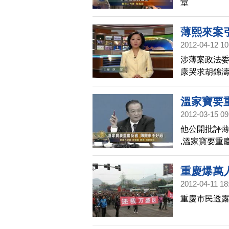
堂
薄熙來案
2012-04-12 10
涉薄案政法委
康哭求胡錦
溫家寶要
2012-03-15 09
他公開批評
,溫家寶要重
重慶爆萬
2012-04-11 18
重慶市民透露