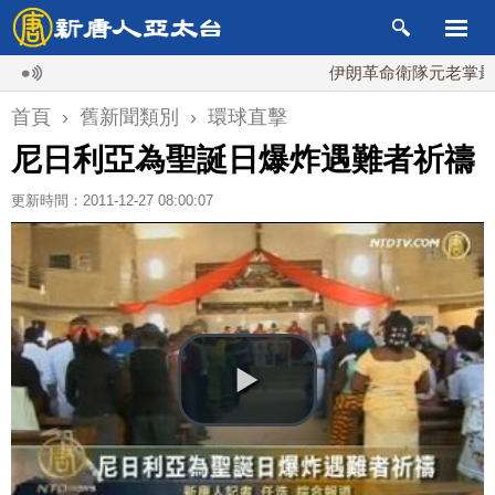
伊朗革命衛隊元老掌最高國
首頁
›
舊新聞類別
›
環球直擊
尼日利亞為聖誕日爆炸遇難者祈禱
更新時間：2011-12-27 08:00:07