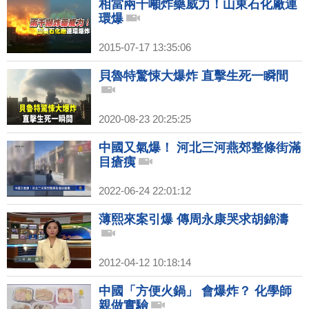
相當兩千噸炸藥威力！山東石化廠連
環爆
2015-07-17 13:35:06
貝魯特驚悚大爆炸 直擊生死一瞬間
2020-08-23 20:25:25
中國又氣爆！ 河北三河燕郊整條街滿
目瘡痍
2022-06-24 22:01:12
薄熙來案引爆 傳周永康哭求胡錦濤
2012-04-12 10:18:14
中國「方便火鍋」 會爆炸？ 化學師
親做實驗