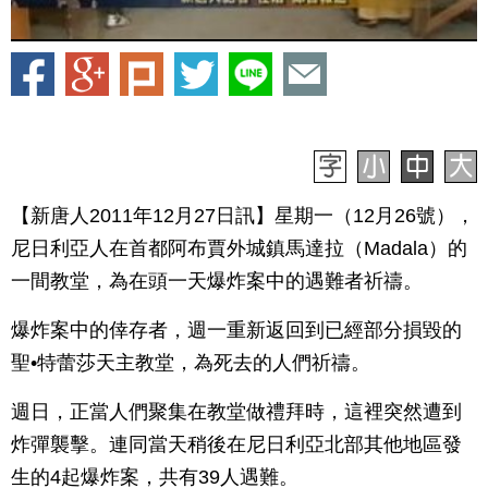
【新唐人2011年12月27日訊】星期一（12月26號），
尼日利亞人在首都阿布賈外城鎮馬達拉（Madala）的
一間教堂，為在頭一天爆炸案中的遇難者祈禱。
爆炸案中的倖存者，週一重新返回到已經部分損毀的
聖•特蕾莎天主教堂，為死去的人們祈禱。
週日，正當人們聚集在教堂做禮拜時，這裡突然遭到
炸彈襲擊。連同當天稍後在尼日利亞北部其他地區發
生的4起爆炸案，共有39人遇難。