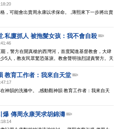
:18:20
格，可能會出賣周永康以求保命。 ,薄熙來下一步將出賣
堂.私廈抓人 被拖髮女孩：我不會自殺
:41:46
三罷，警方在開真槍的西灣河，首度闖進基督教會，大肆
少5人，教友民眾驚恐落淚。教會聲明強烈譴責警方。天
區聲明表示遺憾，表示教會如今無從保障進入者不被逮
港青年流傳起「不自殺聲明」，12日一名女孩沒理由被
韻 教育工作者：我來自天堂
一句「我個性樂觀，不會自殺」，被警察拉著頭髮拖出私
:47:17
在神韻的洗滌中。 ,感動觀神韻 教育工作者：我來自天
引爆 傳周永康哭求胡錦濤
:18:14