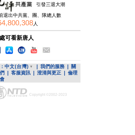
引發三退大潮
前退出中共黨、團、隊總人數
64,800,308
人
處可看新唐人
：
中文(台灣)
|
我們的服務
|
關
們
|
客服資訊
|
澄清與更正
|
倫理
會
Copyright ©2002-2023