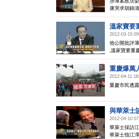
涉薄案政法委
康哭求胡錦
溫家寶要
2012-03-15 09
他公開批評
,溫家寶要重
重慶爆萬
2012-04-11 18
重慶市民透露
與華萊士
2012-04-10 07
華萊士採訪江
華萊士指江