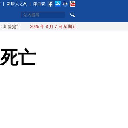
賽
|
新唐人之友
|
節目表
行政令 對多晶矽課15%關稅
2026 年 8 月 7 日 星期五
白海豚颱風最快下午海警！父親
人死亡