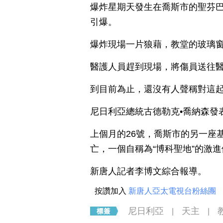
爆炸星期天發生在喬斯市的聖芬
引爆。
爆炸現場一片狼藉，教堂的玻璃窗
醫護人員趕到現場，將傷員送往
到目前為止，還沒有人聲稱對這
尼日利亞總統古德勒克•喬納森發
上個月的26號，喬斯市的另一座
亡，一個自稱為“博科聖地”的激
新唐人記者李博文綜合報導。
按讚加入
新唐人亞太電視台粉絲團
尼日利亞
天主
|
|