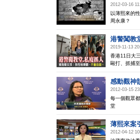
2012-03-16 11
以薄熙來的性
周永康？
港警闖教
2019-11-13 20
香港11日大
毆打、抓捕至
主教香港教
捕。最近，香
感動觀神
抓捕，留下
2012-03-15 23
人大廈。
每一個觀眾都
堂
薄熙來案
2012-04-12 10