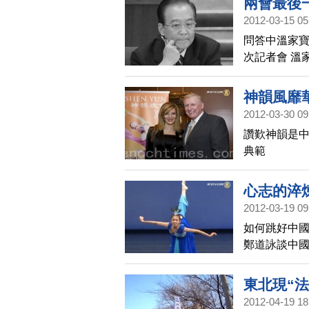
兩會最後
2012-03-15 05
問答中溫家寶
次記者會 溫
神韻風靡
2012-03-30 09
讚歎神韻是中
典範
心志的淬
2012-03-19 09
如何跳好中國
鄭道詠談中
東北現“
2012-04-19 18