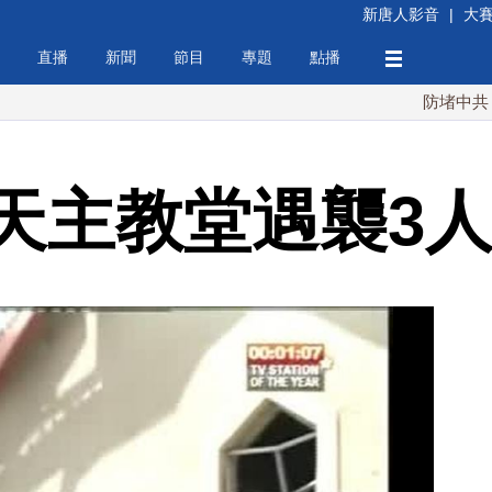
新唐人影音
|
大
直播
新聞
節目
專題
點播
防堵中共！川普簽
天主教堂遇襲3