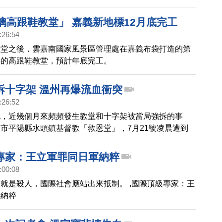
璃高跟鞋教堂」 嘉義新地標12月底完工
:26:54
教堂之後，雲嘉南國家風景區管理處在嘉義布袋打造的第
特的高跟鞋教堂，預計年底完工。
拆十字架 溫州再爆流血衝突
:26:52
地，近幾個月來頻頻發生教堂和十字架被當局強拆的事
市平陽縣水頭鎮基督教「救恩堂」，7月21號凌晨遭到
力的突襲，有多名守護十字架的信徒被暴打流血受傷，兩
垂危。
專家：王立軍罪同日軍納粹
:00:08
就是殺人，國際社會應站出來抵制。 ,國際頂級專家：王
軍納粹