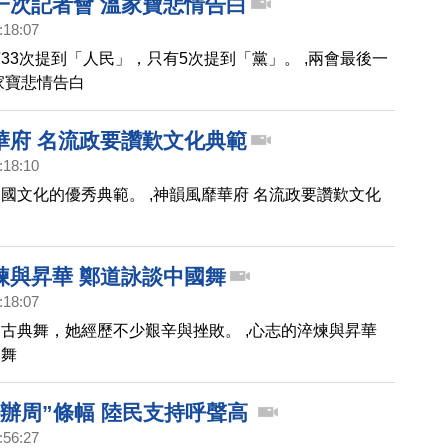
一次記者會 溫家寶悲情告白
:18:07
33次提到「人民」，只有5次提到「黨」。 ,兩會最後一
家寶悲情告白
華府 名流政要讚歎文化典範
:18:10
國文化的優秀典範。 ,神韻風靡華府 名流政要讚歎文化
煉與昇華 鄭道詠談中國舞
:18:07
古典舞，她經歷不少艱辛與挫敗。 ,心志的淬煉與昇華
國舞
法辦周”條幅 陸民支持呼聲高
:56:27