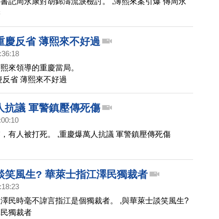
書記周永康對胡錦濤流淚檢討。 ,薄熙來案引爆 傳周永
濤
重慶反省 薄熙來不好過
:36:18
薄熙來領導的重慶當局。
慶反省 薄熙來不好過
人抗議 軍警鎮壓傳死傷
:00:10
，有人被打死。 ,重慶爆萬人抗議 軍警鎮壓傳死傷
談笑風生? 華萊士指江澤民獨裁者
:18:23
澤民時毫不諱言指江是個獨裁者。 ,與華萊士談笑風生?
澤民獨裁者