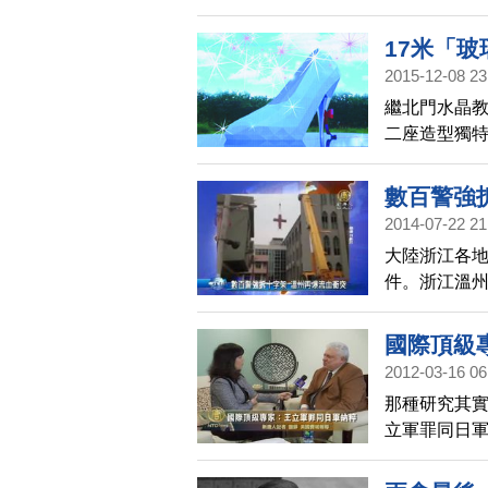
17米「玻
2015-12-08 23
繼北門水晶
二座造型獨
數百警強
2014-07-22 21
大陸浙江各
件。浙江溫州
約600百警
人重傷生命
國際頂級
2012-03-16 06
那種研究其實
立軍罪同日