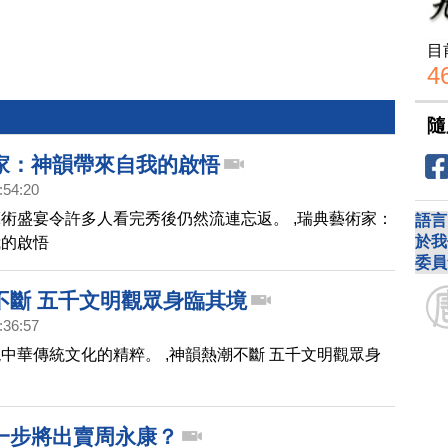
目
4
隨
家：神韻帶來自我的啟悟
:54:20
術盛宴令許多人看完秀後仍然流連忘返。 ,瑞典藝術家：
語言
於我
我的啟悟
委員
不斷 五千文明觀眾身臨其境
:36:57
中華傳統文化的精粹。 ,神韻熱潮不斷 五千文明觀眾身
一步將出賣周永康？