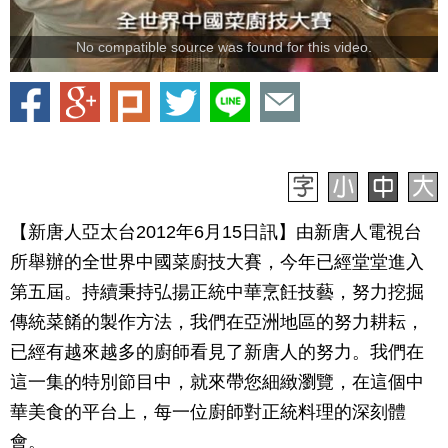
No compatible source was found for this video.
【新唐人亞太台2012年6月15日訊】由新唐人電視台
所舉辦的全世界中國菜廚技大賽，今年已經堂堂進入
第五屆。持續秉持弘揚正統中華烹飪技藝，努力挖掘
傳統菜餚的製作方法，我們在亞洲地區的努力耕耘，
已經有越來越多的廚師看見了新唐人的努力。我們在
這一集的特別節目中，就來帶您細緻瀏覽，在這個中
華美食的平台上，每一位廚師對正統料理的深刻體
會。