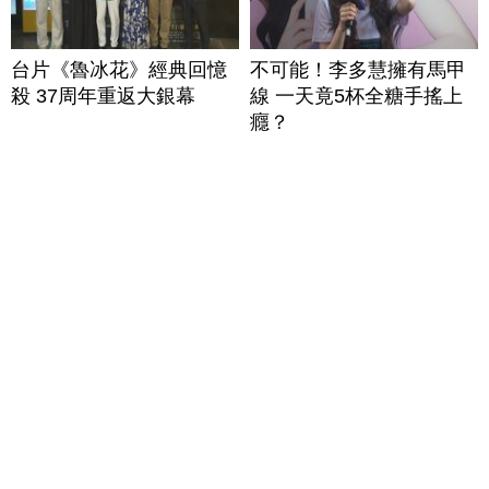
台片《魯冰花》經典回憶
不可能！李多慧擁有馬甲
殺 37周年重返大銀幕
線 一天竟5杯全糖手搖上
癮？