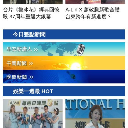
台片《魯冰花》經典回憶
A-Lin X 蕭敬騰新歌合體
殺 37周年重返大銀幕
台東跨年有新進度？
今日整點新聞
娛樂一週最 HOT