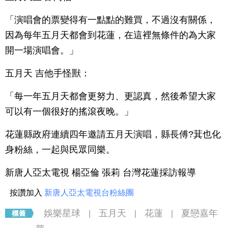
「演唱會的票變得有一點點的難買，不過沒有關係，
因為每年五月天都會到花蓮，在這裡無條件的為大家
開一場演唱會。」
五月天 吉他手怪獸：
「每一年五月天都會更努力、更認真，然後希望大家
可以有一個很好的搖滾夜晚。」
花蓮縣政府連續四年邀請五月天演唱，縣長傅?萁也化
身粉絲，一起與民眾同樂。
新唐人亞太電視 楊亞倫 張莉 台灣花蓮採訪報導
按讚加入
新唐人亞太電視台粉絲團
娛樂星球
五月天
花蓮
夏戀嘉年
|
|
|