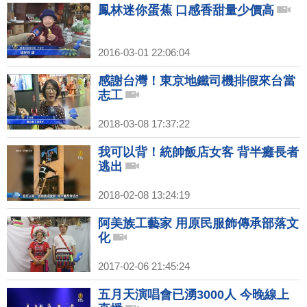
鳳林迷你蛋蕉 口感香甜量少價高
2016-03-01 22:06:04
感謝台灣！東京地鐵司機排假來台當
志工
2018-03-08 17:37:22
我可以背！統帥飯店女客 背半癱長者
逃出
2018-02-08 13:24:19
阿美族工藝家 用原民服飾傳承部落文
化
2017-02-06 21:45:24
五月天演唱會已湧3000人 今晚線上