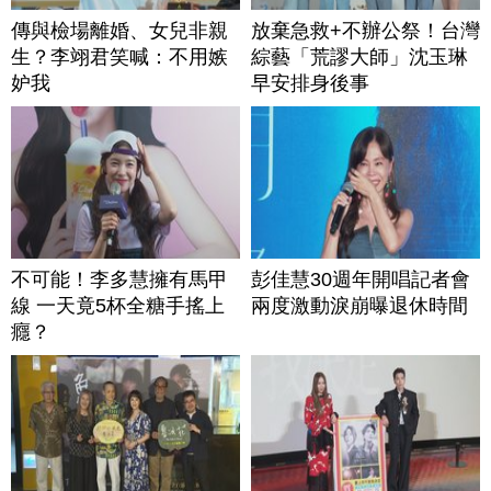
傳與檢場離婚、女兒非親
放棄急救+不辦公祭！台灣
生？李翊君笑喊：不用嫉
綜藝「荒謬大師」沈玉琳
妒我
早安排身後事
不可能！李多慧擁有馬甲
彭佳慧30週年開唱記者會
線 一天竟5杯全糖手搖上
兩度激動淚崩曝退休時間
癮？