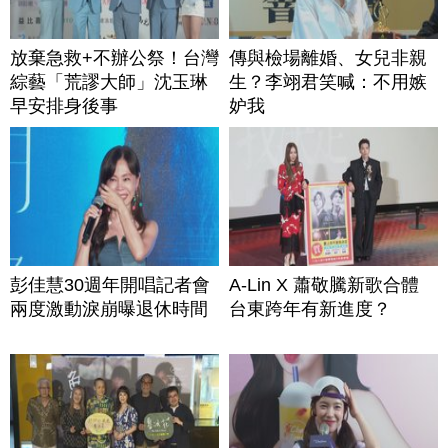
放棄急救+不辦公祭！台灣
傳與檢場離婚、女兒非親
綜藝「荒謬大師」沈玉琳
生？李翊君笑喊：不用嫉
早安排身後事
妒我
彭佳慧30週年開唱記者會
A-Lin X 蕭敬騰新歌合體
兩度激動淚崩曝退休時間
台東跨年有新進度？