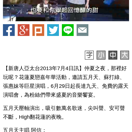
【新唐人亞太台2013年7月4日訊】仲夏之夜，那裡好
玩呢？花蓮夏戀嘉年華活動，邀請五月天、蘇打綠、
張惠妹等巨星演唱，6月29日起長達九天、免費的露天
演唱會，為粉絲們帶來盛夏的音樂饗宴。
五月天壓軸演出，吸引數萬名歌迷，尖叫聲、安可聲
不斷，High翻花蓮的夜晚。
五月天主唱 阿信：