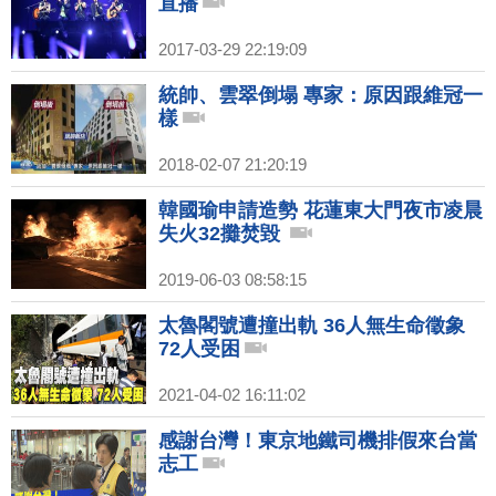
直播
2017-03-29 22:19:09
統帥、雲翠倒塌 專家：原因跟維冠一
樣
2018-02-07 21:20:19
韓國瑜申請造勢 花蓮東大門夜市凌晨
失火32攤焚毀
2019-06-03 08:58:15
太魯閣號遭撞出軌 36人無生命徵象
72人受困
2021-04-02 16:11:02
感謝台灣！東京地鐵司機排假來台當
志工