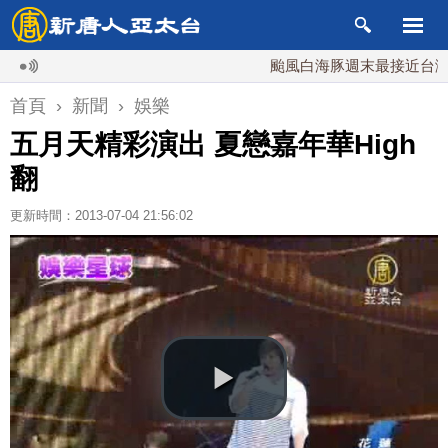
颱風白海豚週末最接近台灣 最快
首頁
›
新聞
›
娛樂
五月天精彩演出 夏戀嘉年華High
翻
更新時間：2013-07-04 21:56:02