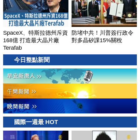
SpaceX、特斯拉德州斥資
防堵中共！川普簽行政令
168億 打造最大晶片廠
對多晶矽課15%關稅
Terafab
今日整點新聞
國際一週最 HOT