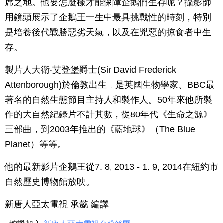
席之地。他要怎麼樣才能保障企鵝們生存呢？攝影師
用鏡頭展示了企鵝王一生中最具挑戰性的時刻，特別
是培養後代戰勝惡劣天氣，以及在兇惡的掠食者中生
存。
製片人大衛‧艾登堡爵士(Sir David Frederick
Attenborough)於倫敦出生，是英國生物學家、BBC最
著名的自然生態節目主持人和製作人。50年來他所製
作的大自然紀錄片不計其數，從80年代《生命之源》
三部曲，到2003年推出的《藍地球》（The Blue
Planet）等等。
他的最新影片企鵝王從7. 8, 2013 - 1. 9, 2014在紐約市
自然歷史博物館放映。
新唐人亞太電視 承懿 編譯