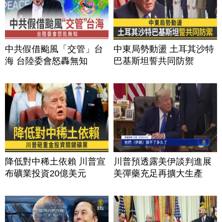
中共假借颱風「交管」台
中東局勢動盪 土耳其沙特
海 台陸委會怒轟無知
巴基斯坦誓共同防禦
降低對中稀土依賴 川普宣
川普預透露美伊談判進展
布礦業投資20億美元
美彈藥充足再擴大生產