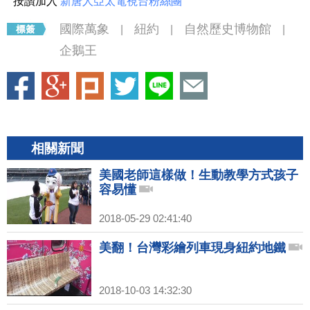
按讚加入
新唐人亞太電視台粉絲團
國際萬象
紐約
自然歷史博物館
|
|
|
企鵝王
相關新聞
美國老師這樣做！生動教學方式孩子
容易懂
2018-05-29 02:41:40
美翻！台灣彩繪列車現身紐約地鐵
2018-10-03 14:32:30