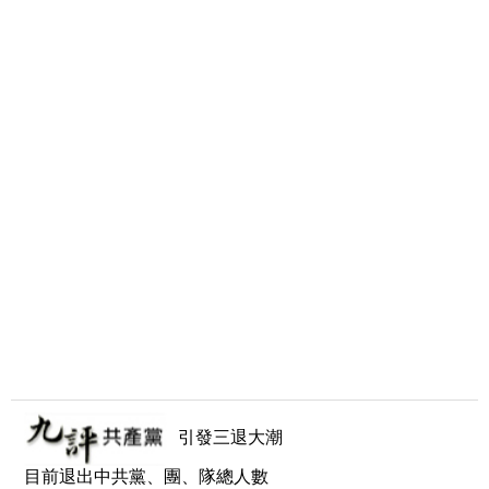
引發三退大潮
目前退出中共黨、團、隊總人數