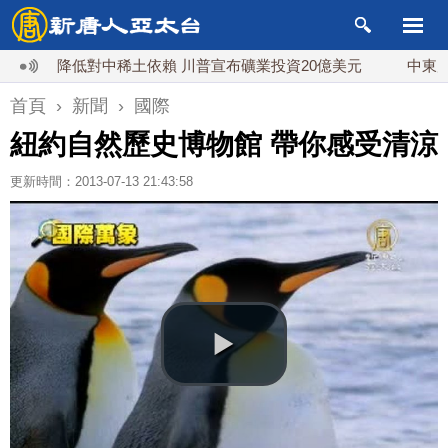
降低對中稀土依賴 川普宣布礦業投資20億美元
中東局勢動
首頁
›
新聞
›
國際
紐約自然歷史博物館 帶你感受清涼
更新時間：2013-07-13 21:43:58