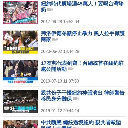
紐約時代廣場湧45萬人！要喝台灣珍
奶
2017-09-28 15:52:04
弗洛伊德弟籲停止暴力 黑人拉手保護
商家
2020-06-02 13:44:28
17友邦代表到齊！台總統首在紐約駐
處公開活動
2019-07-13 11:37:50
親共份子干擾紐約神韻演出 律師警告
移民身分難保
2019-01-12 20:44:14
中共醜態 總統過境紐約 親共者毆陸