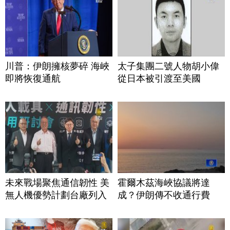
川普：伊朗擁核夢碎 海峽
太子集團二號人物胡小偉
即將恢復通航
從日本被引渡至美國
未來戰場聚焦通信韌性 美
霍爾木茲海峽協議將達
無人機優勢計劃台廠列入
成？伊朗傳不收通行費