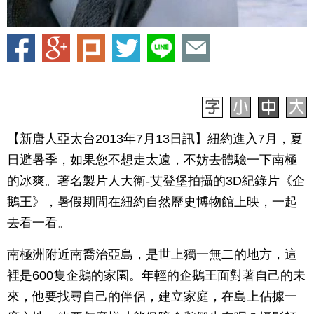
【新唐人亞太台2013年7月13日訊】紐約進入7月，夏
日避暑季，如果您不想走太遠，不妨去體驗一下南極
的冰爽。著名製片人大衛-艾登堡拍攝的3D紀錄片《企
鵝王》，暑假期間在紐約自然歷史博物館上映，一起
去看一看。
南極洲附近南喬治亞島，是世上獨一無二的地方，這
裡是600隻企鵝的家園。年輕的企鵝王面對著自己的未
來，他要找尋自己的伴侶，建立家庭，在島上佔據一