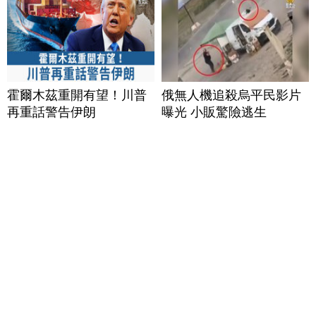
霍爾木茲重開有望！川普
俄無人機追殺烏平民影片
再重話警告伊朗
曝光 小販驚險逃生