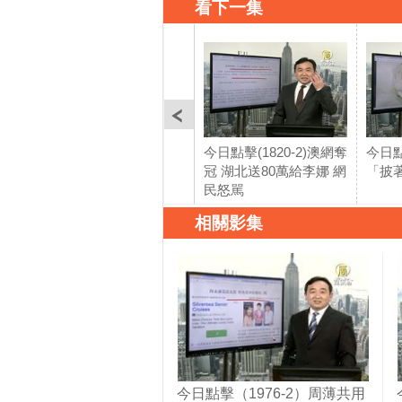
看下一集
今日點擊(1820-2)澳網奪
今日點
冠 湖北送80萬給李娜 網
「披
民怒駡
相關影集
今日點擊（1976-2）周薄共用