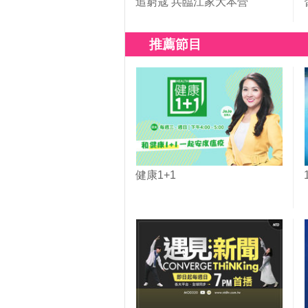
追窮寇 兵臨江家大本營
推薦節目
健康1+1