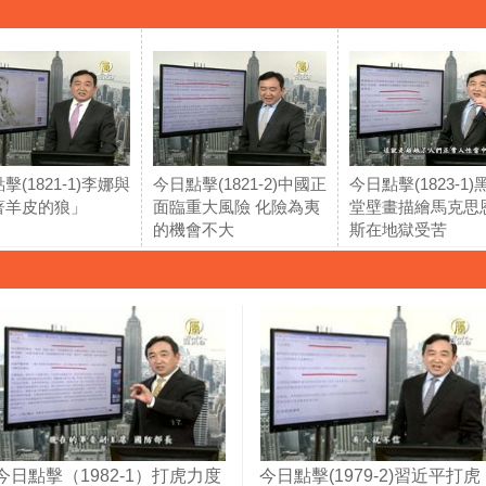
擊(1821-1)李娜與
今日點擊(1821-2)中國正
今日點擊(1823-1
著羊皮的狼」
面臨重大風險 化險為夷
堂壁畫描繪馬克思
的機會不大
斯在地獄受苦
今日點擊（1982-1）打虎力度
今日點擊(1979-2)習近平打虎