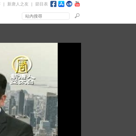
賽
|
新唐人之友
|
節目表