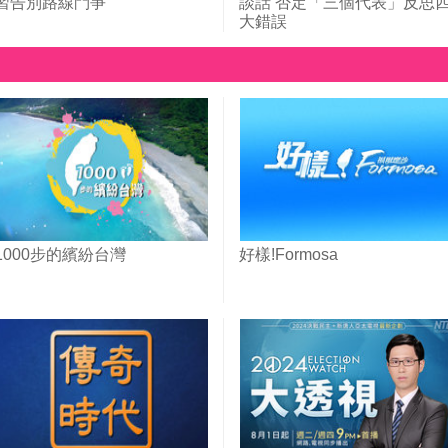
習告別路線鬥爭
談話 否定「三個代表」反思
大錯誤
1000步的繽紛台灣
好樣!Formosa