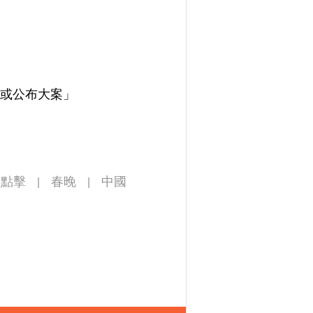
期間或公布大案」
日點擊
春晚
中國
|
|