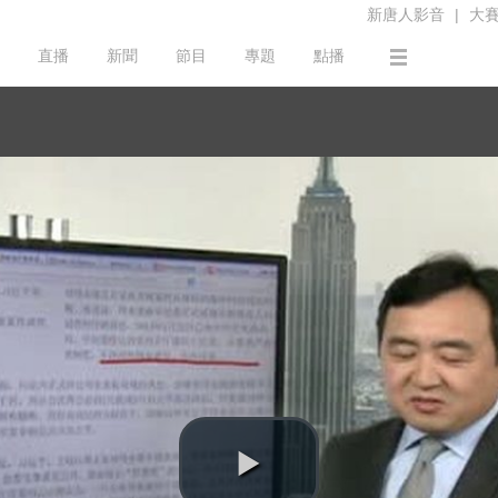
新唐人影音
|
大
直播
新聞
節目
專題
點播