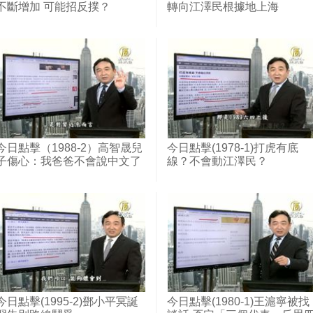
不斷增加 可能招反撲？
轉向江澤民根據地上海
今日點擊（1988-2）高智晟兒
今日點擊(1978-1)打虎有底
子傷心：我爸爸不會說中文了
線？不會動江澤民？
今日點擊(1995-2)鄧小平冥誕
今日點擊(1980-1)王滬寧被找