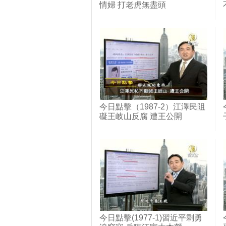
情婦 打老虎無盡頭
今日點擊（1987-2）江澤民阻
礙王岐山反腐 遭王公開
今日點擊(1977-1)習近平剩勇