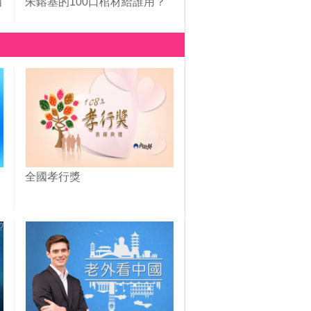
四
朱鎔基的100口棺材給誰用？
全國孝行獎