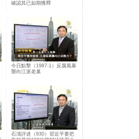
確認其已如期獲釋
今日點擊（1987-1）反腐風暴
襲向江派老巢
石濤評述（930）習近平要把