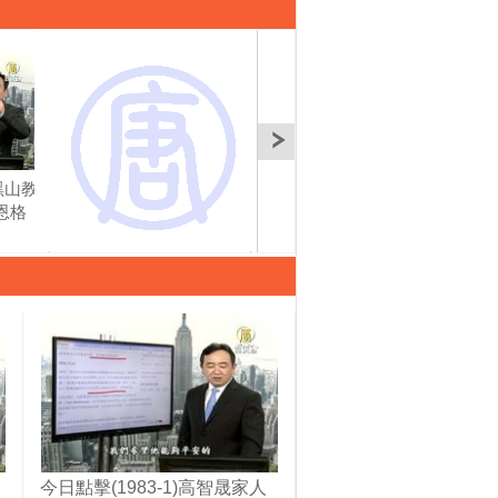
)黑山教
今日點擊(1823-2)中國極
今日點擊(1824-1)港媒：
今日
恩格
有可能失控的兩件事
打虎一號專案針對曾慶
中國
紅
全球
今日點擊(1983-1)高智晟家人