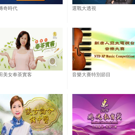
傳奇時代
選戰大透視
田美女奉茶實客
音樂大賽特別節目