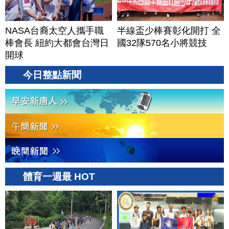
NASA台裔太空人攜手職
半線盃少棒賽彰化開打 全
棒會長 紐約大都會台灣日
國32隊570名小將競技
開球
今日整點新聞
體育一週最 HOT