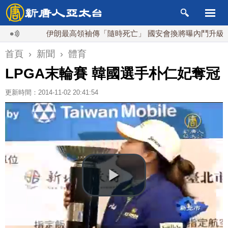
伊朗最高領袖傳「隨時死亡」 國安會換將曝內鬥升級
首頁
›
新聞
›
體育
LPGA末輪賽 韓國選手朴仁妃奪冠
更新時間：2014-11-02 20:41:54