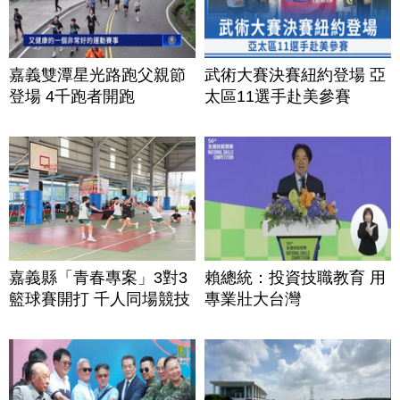
嘉義雙潭星光路跑父親節
武術大賽決賽紐約登場 亞
登場 4千跑者開跑
太區11選手赴美參賽
嘉義縣「青春專案」3對3
賴總統：投資技職教育 用
籃球賽開打 千人同場競技
專業壯大台灣