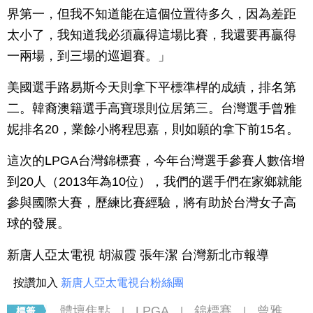
界第一，但我不知道能在這個位置待多久，因為差距
太小了，我知道我必須贏得這場比賽，我還要再贏得
一兩場，到三場的巡迴賽。」
美國選手路易斯今天則拿下平標準桿的成績，排名第
二。韓裔澳籍選手高寶璟則位居第三。台灣選手曾雅
妮排名20，業餘小將程思嘉，則如願的拿下前15名。
這次的LPGA台灣錦標賽，今年台灣選手參賽人數倍增
到20人（2013年為10位），我們的選手們在家鄉就能
參與國際大賽，歷練比賽經驗，將有助於台灣女子高
球的發展。
新唐人亞太電視 胡淑霞 張年潔 台灣新北市報導
按讚加入
新唐人亞太電視台粉絲團
體壇焦點
LPGA
錦標賽
曾雅
|
|
|