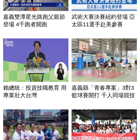
嘉義雙潭星光路跑父親節
武術大賽決賽紐約登場 亞
登場 4千跑者開跑
太區11選手赴美參賽
賴總統：投資技職教育 用
嘉義縣「青春專案」3對3
專業壯大台灣
籃球賽開打 千人同場競技