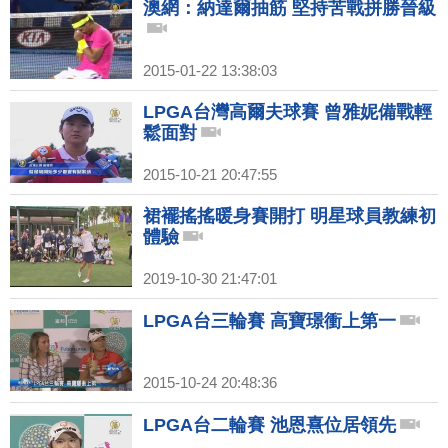
澳網：納達爾抽筋 堅持苦戰拼勝晉級
2015-01-22 13:38:03
LPGA台灣高爾夫球賽 曾雅妮備戰輕
鬆面對
2015-10-21 20:47:55
裙襬搖搖暖身賽開打 明星球員教練初
體驗
2019-10-30 21:47:01
LPGA台三輪賽 高寶璟衝上第一
2015-10-24 20:48:36
LPGA台二輪賽 池恩熹位居領先