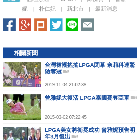
妮
朴仁妃
新北市
最新消息
|
|
|
相關新聞
台灣裙襬搖搖LPGA閉幕 奈莉科達驚
險奪冠
2019-11-04 21:02:38
曾雅妮大復活 LPGA泰國賽奪亞軍
2015-03-02 07:22:45
LPGA美女將衛冕成功 曾雅妮預告明
年3月復出