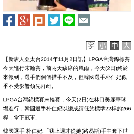
【新唐人亞太台2014年11月2日訊】LPGA台灣錦標賽
今天進行末輪賽，前兩天缺席的風雨，今天(2日)終於
來報到，選手們個個措手不及，但韓國選手朴仁妃似
乎不受影響領先群雌。
LPGA台灣錦標賽末輪賽，今天(2日)在林口美麗華球
場進行，韓國選手朴仁妃以總成績低於標準22桿的266
桿，拿下冠軍。
韓國選手 朴仁妃:「我上週才從她(路易斯)手中奪下世