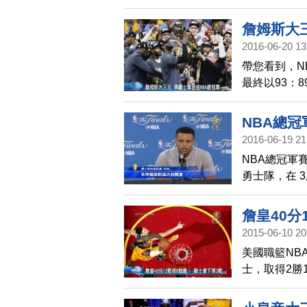
敗。這場比賽
冠軍賽首次 
詹姆斯大
中率不佳，2
2016-06-20 13
騎士隊靠著這
帶您看到，N
戰勇士。
最終以93：
盃，這也是N
下，連勝3場
NBA總
換達30次以
2016-06-19 21
繳出27分、
NBA總冠軍
成大三元的球
勇士隊，在 
戰，當家球星
對外發聲，
詹皇40分
2015-06-10 20
美國職籃NB
士，取得2勝
分，12籃板
先。勇士隊上