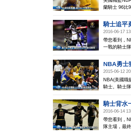
美國職籃NB
蘭騎士 96
帝詹姆斯，這
表現，帶領球
騎士追平勇
分，創下本季
2016-06-17 13
Curry，
帶您看到，N
分球，拿下2
一戰的騎士隊
順利將系列賽
帝」詹姆斯4
NBA勇士
下30分的柯
2015-06-12 20
場，決定今年
NBA(美國職
騎士。騎士
詹姆斯雖然拿
隊，不管誰上
騎士背水一
中4，最終拿
2016-06-14 13
帶您看到，N
隊主場，最終以