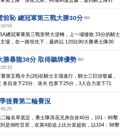
冕軍勇士隊「浪花兄弟」柯瑞和湯普森，遭到騎士隊封
只拿下 20分，但靠著勇士替補大爆發，合計貢獻45分，
替補的10分，終場勇士以 104：89 擊敗騎士，系列賽取
雪前恥 總冠軍第三戰大勝30分
。
:16:54
BA總冠軍賽第三戰形勢大逆轉，上一場慘敗 33分的騎士
主場，在一路領先下，最終以 120比90大勝勇士隊30
列賽開胡，目前戰績以1比2暫時落後。這場比賽，騎士
32分、11籃板和6助攻，勇士柯瑞則有19分進帳，湯普
大勝暴龍38分 取得聽牌優勢
分，無力回天。騎士隊雖然靠這場扳回一城，但在NBA冠
:20:10
從0比2落後的情況下逆轉奪冠，只有3隊。
軍賽第五戰今天(26)在騎士主場進行，騎士三巨頭發威，
 各自攻下23分、洛夫 也拿下25分，3人合力攻下71
6比78 大勝暴龍38分，由於先前騎士與暴龍 戰成 2比2
天拿下 第3勝，已優先取得聽牌優勢。
BA季後賽第二輪賽況
:45:25
第二輪名單底定，勇士隊浪花兄弟合攻40分，101：86擊
則是倒吃甘蔗，在第4節追上比分並超前，以104：98擊