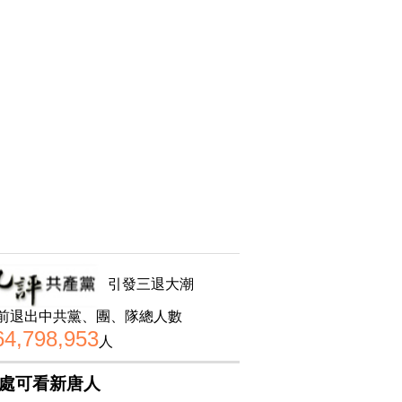
引發三退大潮
前退出中共黨、團、隊總人數
64,798,953
人
處可看新唐人