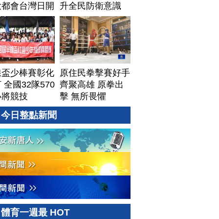
大都會台灣日開
升全民防衛意識
線盃少棒賽彰化
原住民拳擊賽好手
 全國32隊570
齊聚高雄 原拳出
小將競技
擊 無所畏懼
今日整點新聞
體育一週最 HOT