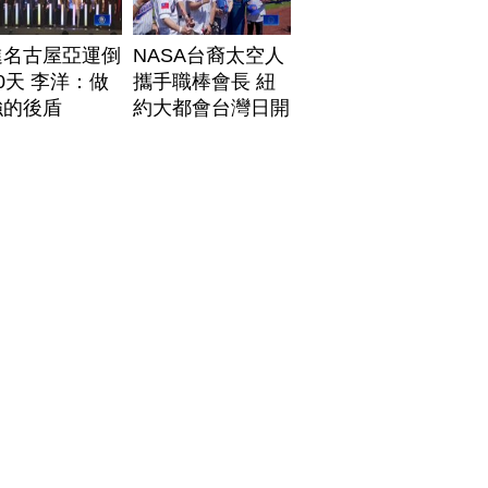
進名古屋亞運倒
NASA台裔太空人
0天 李洋：做
攜手職棒會長 紐
強的後盾
約大都會台灣日開
球