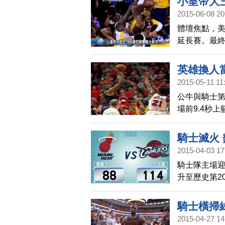
小皇帝大
結束前，本季例
2015-06-08 20
分，可惜為時
體壇焦點，
延長賽。最終
賽制中，取得
作，個人拿下
英雄換人
勝利。勇士方
2015-05-11 11
有19分進帳
公牛與騎士第
場前9.4秒
0.1秒在左
手。
騎士滅火
2015-04-03 17
騎士隊主場迎
升至歷史第2
則跌至東區
騎士橫掃
2015-04-27 14