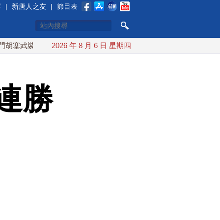
賽
|
新唐人之友
|
節目表
裝稱又襲擊沙特油輪
2026 年 8 月 6 日 星期四
台灣漢光演習 賴清德搭裝甲車進駐衡山
連勝