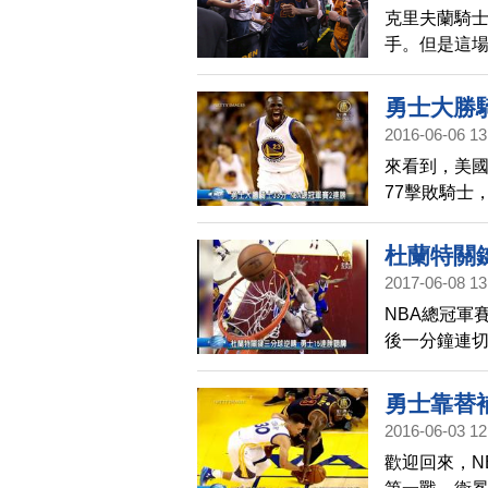
克里夫蘭騎士
手。但是這場
擊，造成克
陰影。
勇士大勝騎
2016-06-06 13
來看到，美國
77擊敗騎士
表現最佳，拿
瑞拿下 18
杜蘭特關
寫下隊史在
2017-06-08 13
NBA總冠軍
後一分鐘連切
節陷入苦戰的
冠軍賽七戰四
勇士靠替補
勝佳績。
2016-06-03 12
歡迎回來，N