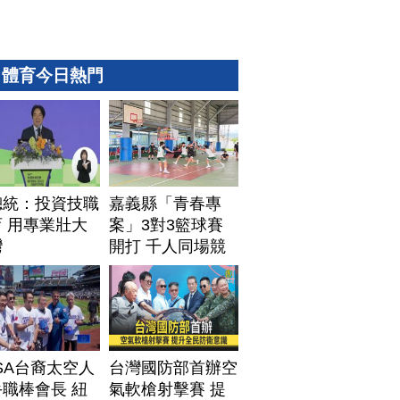
體育今日熱門
總統：投資技職
嘉義縣「青春專
 用專業壯大
案」3對3籃球賽
灣
開打 千人同場競
技
SA台裔太空人
台灣國防部首辦空
職棒會長 紐
氣軟槍射擊賽 提