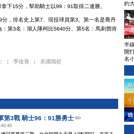
約
拿下15分，幫助騎士以99：91取得二連勝。
球
69分，排名史上第7、現役球員第3。第一名是喬丹
為：第3名：湖人隊柯比5640分、第5名：馬刺鄧肯
半
開打
名
士
季後賽
美國職籃
|
|
軍第3戰 騎士96：91勝勇士
:40:48