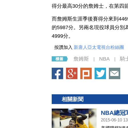
得分最高30分的詹姆士，在第四節
而詹姆斯生涯季後賽得分來到44
的5987分。另兩名現役球員分別
4999分。
按讚加入
新唐人亞太電視台粉絲團
詹姆斯
NBA
騎
|
|
相關新聞
NBA總冠
2015-06-10 13