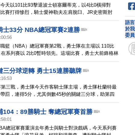
今天以101比93擊退波士頓塞爾蒂克，以4比0橫掃對
比賽打得慘烈，騎士愛神勒夫左肩脫臼、JR史密斯肘
勞佛受傷而面臨禁賽，讓騎士在第二輪開打前先蒙上一層
語言
於我
士33分 NBA總冠軍賽2連勝
委員
:00:56
職籃（NBA）總冠軍賽第2戰，勇士隊在主場以 110比
，在系列賽以 2比0暫時領先。這場比賽，勇士大前鋒格林
到全場最高的28分，「浪花兄弟」也恢復正常，終場柯
分、9籃板，湯普森17分、5助攻，幫助球隊大勝33分，也
鍵三分球逆轉 勇士15連勝聽牌
總決賽的最大勝分差距。
:16:53
賽第三戰，勇士隊今天作客騎士隊主場，勇士隊杜蘭特最
帶罰，連得5分，尤其倒數45秒的關鍵三分球，助第四
勇士反超比分，終場就以 118：113 擊敗騎士隊，在總
勝中，取得3連勝聽牌局面，勇士隊也創下季後賽15連
104：89勝騎士 奪總冠軍賽首勝
:58:01
BA總冠軍賽重演去年勇士與騎士對決戲碼，今天系列賽