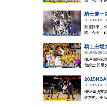
第一戰，衛
鎖，兩人總共
完全壓過騎士
騎士隊一
得1：0領先
2016-06-09 13
歡迎回來，N
隊，今天回到
分，終於在系
隊詹姆斯拿下
騎士主場
森只攻下10
2016-05-26 13
軍賽史上，要
NBA東區冠
詹姆士 與爾文
分，終場以11
平手，騎士今
2015N
2015-05-04 11
NBA季後賽
敗灰熊。巫師
敗老鷹。