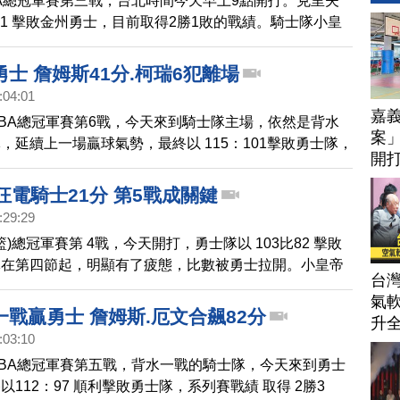
A總冠軍賽第三戰，台北時間今天早上9點開打。克里夫
比91 擊敗金州勇士，目前取得2勝1敗的戰績。騎士隊小皇
場比賽再拿下40分，12籃板、8次助攻、4次抄截的完美
隊在系列賽中領先。勇士隊上半場熄火，全隊只拿下37
士 詹姆斯41分.柯瑞6犯離場
最低紀錄。終場結束前，本季例行賽MVP Stephen
:04:01
急起直追，連續投進三分，可惜為時已晚，柯瑞整場投進7顆3
嘉
BA總冠軍賽第6戰，今天來到騎士隊主場，依然是背水
7分。
案」
，延續上一場贏球氣勢，最終以 115：101擊敗勇士隊，
開打
追平成3：3，逼進第7戰。這場比賽，騎士在「小皇
技
1分的領軍下，全場大多維持在2位數的領先。勇士隊拿
狂電騎士21分 第5戰成關鍵
瑞，則在第四節6犯離場。兩隊將在下周一回到勇士主
:29:29
總冠軍獎盃 將獎落誰家。
籃)總冠軍賽第 4戰，今天開打，勇士隊以 103比82 擊敗
隊在第四節起，明顯有了疲態，比數被勇士拉開。小皇帝
台
下20分，12籃板、8次助攻，但無力回天，反觀勇士
氣軟
場幾乎都能得分，本季最有價值球員 柯瑞，三分球投7
戰贏勇士 詹姆斯.厄文合飆82分
升
下22分。兩隊關鍵的第5戰，將在下週一開打。
:03:10
BA總冠軍賽第五戰，背水一戰的騎士隊，今天來到勇士
112：97 順利擊敗勇士隊，系列賽戰績 取得 2勝3