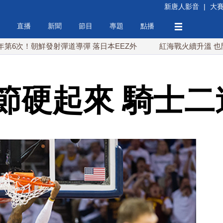
新唐人影音
|
大
直播
新聞
節目
專題
點播
朝鮮發射彈道導彈 落日本EEZ外
紅海戰火續升溫 也門胡塞武
節硬起來 騎士二