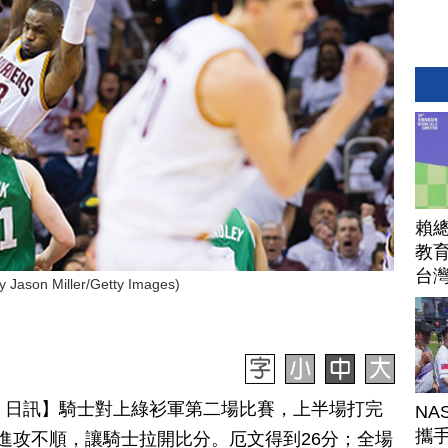
賴
教育
台
n Miller/Getty Images)
月 22 日訊】騎士對上綠衫軍第二場比賽，上半場打完
NA
攜手
進攻不順，讓騎士拉開比分。厄文得到26分；全場