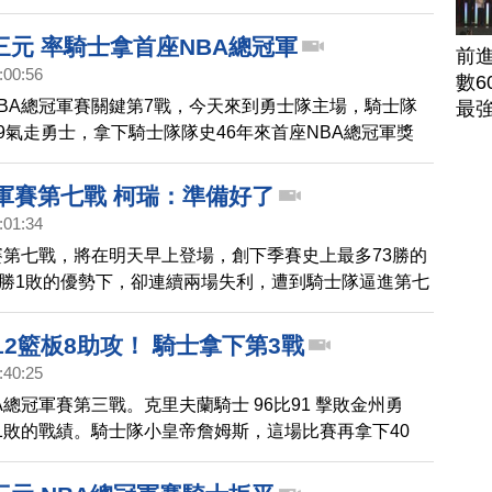
，騎士雙箭頭厄文與詹姆斯，今天都攻下41分，創下總
同隊2名球員都飆下40分的紀錄。而勇士隊柯瑞，今天命
三元 率騎士拿首座NBA總冠軍
前
1投只8中，拿下25分，湯普森則砍下全隊最高的37分。
:00:56
數6
場勝利，將系列賽挺進第6戰，週五上午將回到主場，迎
BA總冠軍賽關鍵第7戰，今天來到勇士隊主場，騎士隊
最
89氣走勇士，拿下騎士隊隊史46年來首座NBA總冠軍獎
BA史上，第一次有球隊在總冠軍賽系列中，以1：3落後
，拿下最後冠軍。整場比賽，雙方比數呈現拉鋸，領先互
冠軍賽第七戰 柯瑞：準備好了
上，到最後一分鐘才分出勝負。這場比賽，騎士隊詹姆斯
:01:34
11籃板與11助攻，成為史上第3位在總冠軍賽第七戰，完
賽第七戰，將在明天早上登場，創下季賽史上最多73勝的
員，也順利拿下總冠軍賽 MVP。
3勝1敗的優勢下，卻連續兩場失利，遭到騎士隊逼進第七
柯瑞的 MVP身價，也遭到質疑。面對最後一戰，柯瑞也
表示勇士已經準備好了。
12籃板8助攻！ 騎士拿下第3戰
:40:25
A總冠軍賽第三戰。克里夫蘭騎士 96比91 擊敗金州勇
1敗的戰績。騎士隊小皇帝詹姆斯，這場比賽再拿下40
、8次助攻、4次抄截的完美表現，帶領球隊在系列賽中領
半場熄火，全隊只拿下37分，創下本季最低紀錄。終場