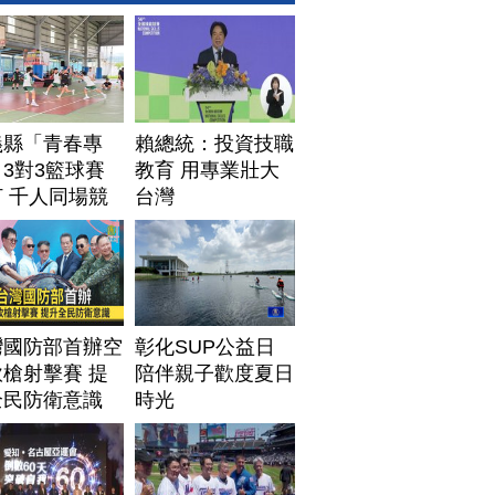
義縣「青春專
賴總統：投資技職
3對3籃球賽
教育 用專業壯大
 千人同場競
台灣
灣國防部首辦空
彰化SUP公益日
槍射擊賽 提
陪伴親子歡度夏日
全民防衛意識
時光