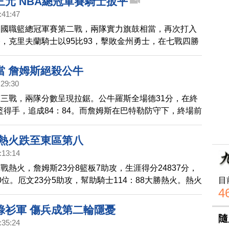
三元 NBA總冠軍賽騎士扳平
行賽MVP Stephen Curry，急起直追，連續投進三
:41:47
已晚，Curry整場投進7顆3分球，拿下27分。
美國職籃總冠軍賽第二戰，兩隊實力旗鼓相當，再次打入
，克里夫蘭騎士以95比93，擊敗金州勇士，在七戰四勝
1勝1敗的戰績。騎士隊詹姆斯這場比賽打出生涯代表
39分，16籃板和11次助攻的大三元表現，帶領球隊贏得
當 詹姆斯絕殺公牛
面，湯普森 拿下最高的34分，而最有價值球員柯瑞，雖
:29:30
，但三分球15投僅中2，讓勇士隊錯失連勝機會。
三戰，兩隊分數呈現拉鋸。公牛羅斯全場德31分，在終
上籃得手，追成84：84。而詹姆斯在巴特勒防守下，終場前
側底線投進絕殺球，86：84擊敗公牛，系列戰取得2比2平
 熱火跌至東區第八
:13:14
戰熱火，詹姆斯23分8籃板7助攻，生涯得分24837分，
目
0位。厄文23分5助攻，幫助騎士114：88大勝熱火。熱火
4
第八，落後籃網半場勝差。
綠衫軍 傷兵成第二輪隱憂
隨
:35:24