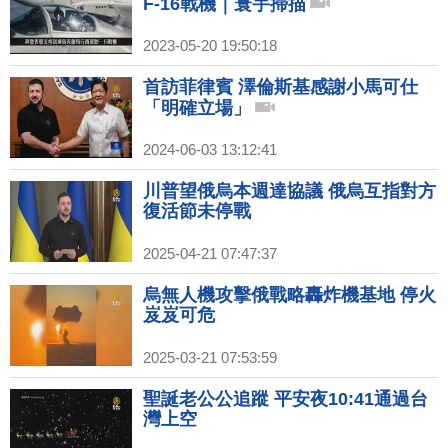
F-16戰機｜寰宇掃描
2023-05-20 19:50:18
首訪菲律賓 澤倫斯基感謝小馬可仕
「明確立場」
2024-06-03 13:12:41
川普望俄烏本週達協議 俄烏互指對方
復活節未停戰
2025-04-21 07:47:37
烏無人機攻擊俄戰略轟炸機基地 停火
岌岌可危
2025-03-21 07:53:59
聖誕老公公追蹤 平安夜10:41通過台
灣上空