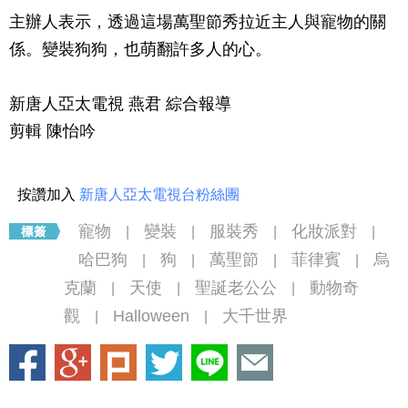
主辦人表示，透過這場萬聖節秀拉近主人與寵物的關
係。變裝狗狗，也萌翻許多人的心。
新唐人亞太電視 燕君 綜合報導
剪輯 陳怡吟
按讚加入
新唐人亞太電視台粉絲團
寵物
變裝
服裝秀
化妝派對
|
|
|
|
哈巴狗
狗
萬聖節
菲律賓
烏
|
|
|
|
克蘭
天使
聖誕老公公
動物奇
|
|
|
觀
Halloween
大千世界
|
|