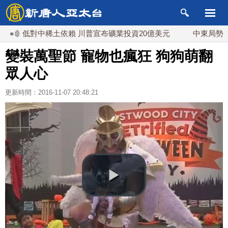
降低對中稀土依賴 川普宣布礦業投資20億美元
中東局勢動盪 
變裝萬聖節 寵物也瘋狂 狗狗萌翻
眾人心
更新時間：2016-11-07 20:48:21