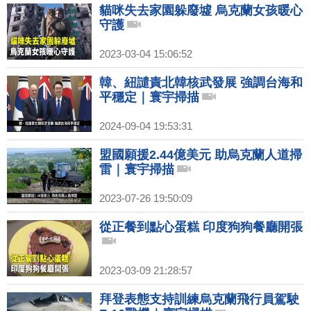
貓咪失去家園躲廢墟 烏克蘭女孩暖心
守護
2023-03-04 15:06:52
韓、紐譴責北韓核武發展 強調台海和
平穩定｜寰宇掃描
2024-09-04 19:53:31
盟國願援2.44億美元 助烏克蘭人道掃
雷｜寰宇掃描
2023-07-26 19:50:09
從正餐到點心蛋糕 印度狗狗餐廳開張
2023-03-09 21:28:57
拜登表態支持訓練烏克蘭飛行員駕駛