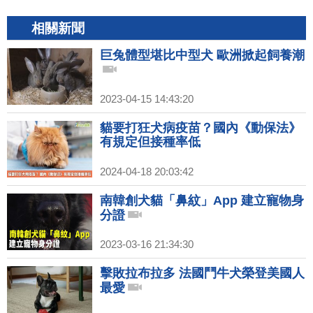
相關新聞
巨兔體型堪比中型犬 歐洲掀起飼養潮
2023-04-15 14:43:20
貓要打狂犬病疫苗？國內《動保法》
有規定但接種率低
2024-04-18 20:03:42
南韓創犬貓「鼻紋」App 建立寵物身
分證
2023-03-16 21:34:30
擊敗拉布拉多 法國鬥牛犬榮登美國人
最愛