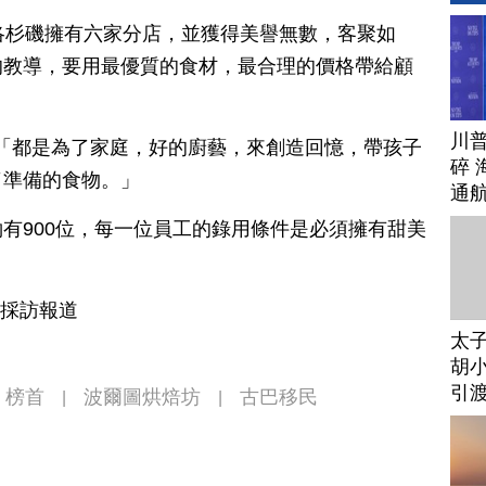
洛杉磯擁有六家分店，並獲得美譽無數，客聚如
的教導，要用最優質的食材，最合理的價格帶給顧
川
Porto：「都是為了家庭，好的廚藝，來創造回憶，帶孩子
碎 
了準備的食物。」
通
有900位，每一位員工的錄用條件是必須擁有甜美
磯採訪報道
太
胡小
引
榜首
波爾圖烘焙坊
古巴移民
|
|