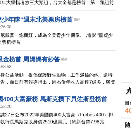
11年大學指考放三大類組，台大全都是榜首，第二類組前
大甚至包辦七項，各科系錄取分數也大為提高，顯然學生
不選系」，非台大不念的趨勢。
龍虎少年隊”週末北美票房榜首
:36:08
尼戴普一炮而紅，成為全美青少年偶像。 ,電影 “龍虎少
美票房榜首
吸金榜首 周媽媽有妙答
:58:58
現身公益活動，提倡保護野生動物，工作滿檔的他，還特
告，而日前有報導指出，周杰倫年收入高達7億多，榮登
首，周杰倫說，自己看到數字有驚訝，而周媽媽則妙答，
紙。
國400大富豪榜 馬斯克擠下貝佐斯登榜首
目
:33:20
4
27日公布2022年美國前400大富豪（Forbes 400）排
執行長馬斯克以身價2510億美元（約新台幣7.98兆
隨
登上榜首。