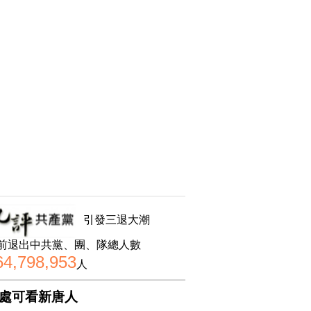
引發三退大潮
前退出中共黨、團、隊總人數
64,798,953
人
處可看新唐人