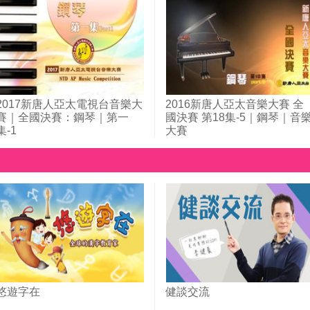
2017新唐人亞太電視台音樂大
2016新唐人亞太音樂大賽 全
賽｜全國決賽：鋼琴｜第一
國決賽 第18集-5｜鋼琴｜音
集-1
大賽
悠遊字在
健談交流