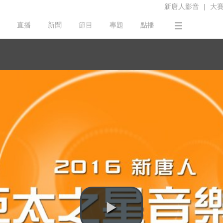
新唐人影音
|
大
直播
新聞
節目
專題
點播