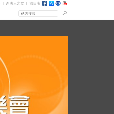
賽
|
新唐人之友
|
節目表