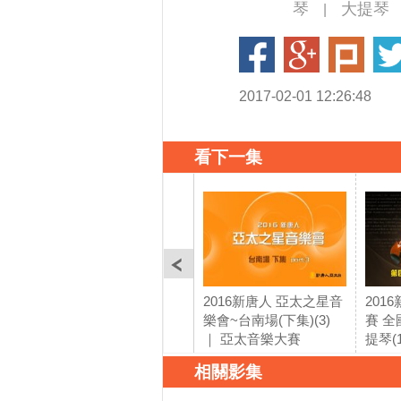
琴
大提琴
|
2017-02-01 12:26:48
看下一集
2016新唐人 亞太之星音
201
樂會~台南場(下集)(3)
賽 全
｜ 亞太音樂大賽
提琴(
相關影集