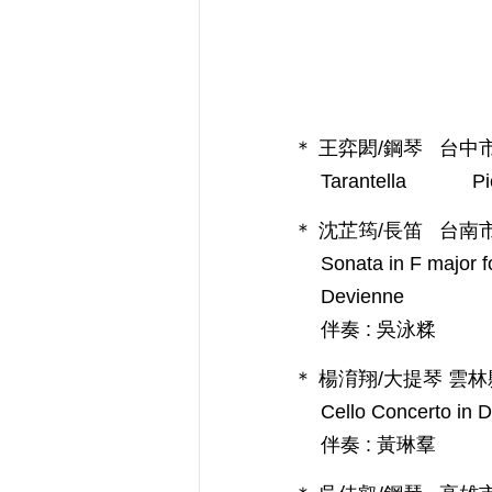
＊ 王弈閎/鋼琴 台
Tarantella Pie
＊ 沈芷筠/長笛 台
Sonata in F major fo
Devienne
伴奏 : 吳泳糅
＊ 楊淯翔/大提琴 
Cello Concerto in
伴奏 : 黃琳羣