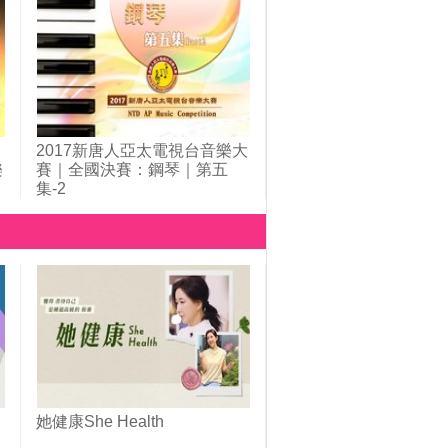
2017新唐人亞太電視台音樂大
樂
賽｜全國決賽：鋼琴｜第五
集-2
她健康She Health