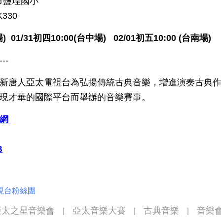
雄市鹽埕國小
r K330
) 01/31初四10:00(台中場) 02/01初五10:00 (台南場)
---
新唐人亞太電視台為弘揚傳統古典音樂，增進演奏古典
現才華的國際平台而舉辦的音樂賽事。
官網
B
視台粉絲團
亞太之星音樂會
亞太音樂大賽
古典音樂
音樂
|
|
|