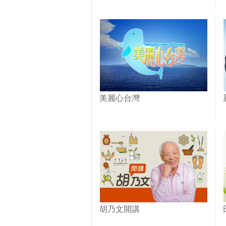
美麗心台灣
胡乃文開講