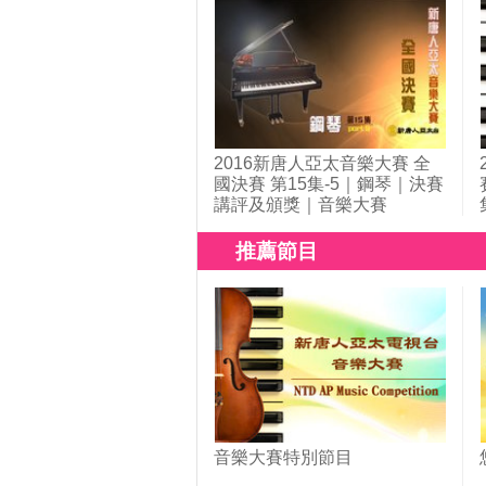
2016新唐人亞太音樂大賽 全
國決賽 第15集-5｜鋼琴｜決賽
講評及頒獎｜音樂大賽
推薦節目
音樂大賽特別節目