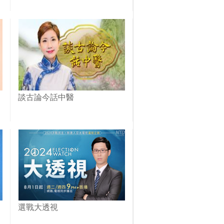
談古論今話中醫
選戰大透視