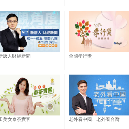
新唐人財經新聞
全國孝行獎
田美女奉茶實客
老外看中國、老外看台灣