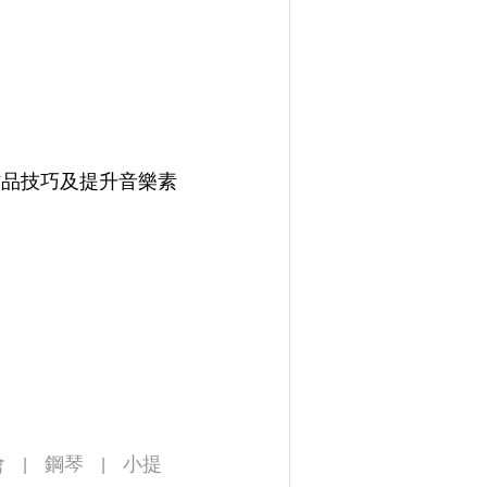
作品技巧及提升音樂素
會
鋼琴
小提
|
|