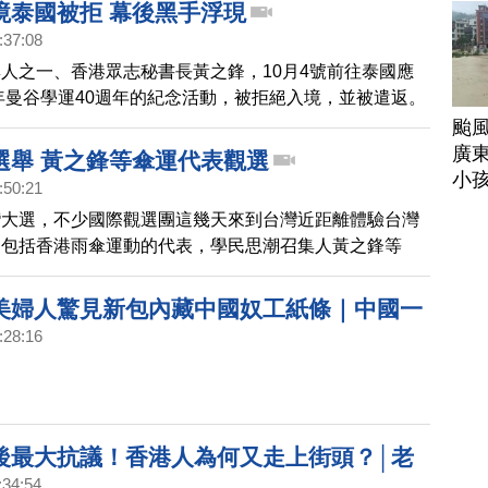
會退縮。
境泰國被拒 幕後黑手浮現
:37:08
人之一、香港眾志秘書長黃之鋒，10月4號前往泰國應
6年曼谷學運40週年的紀念活動，被拒絕入境，並被遣返。
長達近12小時後被遣返回港，有消息稱，事前中共曾去
颱
面施壓。
廣
選舉 黃之鋒等傘運代表觀選
小
:50:21
灣大選，不少國際觀選團這幾天來到台灣近距離體驗台灣
。包括香港雨傘運動的代表，學民思潮召集人黃之鋒等
來台借鏡台灣民主選舉。
美婦人驚見新包內藏中國奴工紙條｜中國一
:28:16
後最大抗議！香港人為何又走上街頭？│老
:34:54