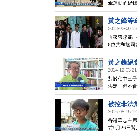
傘運動的紀錄
馬；但《亂
高雄電影節
黃之鋒等
突然因「政
2018-02-06 15
再來帶您關心
8位共和黨國
與周永康，
位青年之前
黃之鋒絕
拉拉之後，
2014-12-03 21
對於佔中三
決定，但不
動，他在接
對話的唯一
被控非法
2016-08-15 12
香港眾志主
前9月26日
非法集會等罪