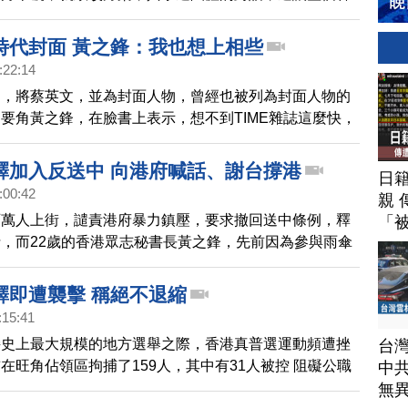
爭普選的運動，再往上升級，學民思潮更號召香港市民，
篷的方式，全面佔領街道，來作為對政務司司長林鄭月
時代封面 黃之鋒：我也想上相些
學聯公開對話的回應。而這一場香港民主運動，儘管到目
:22:14
生的核心訴求還沒有實現，不過已經向港府、北京當局、
》，將蔡英文，並為封面人物，曾經也被列為封面人物的
眾，乃至國際社會，發出強烈的訊號。這一集的新聞新視
要角黃之鋒，在臉書上表示，想不到TIME雜誌這麼快，
分別從經濟、公民自主、以及港人爭民主的歷史脈絡，為
文是唯一可以帶領華人民主的人，不過，有雨傘運動的夥
探討。
說，怎麼人家上時代封面，個個都很霸氣，就只有你像小
釋加入反送中 向港府喊話、謝台撐港
日
鋒幽默回應，我也希望TIME讓我上相一點。去年，年僅
:00:42
親 
鋒，因為雨傘運動登上《時代雜誌》鋒面，標題為抗爭的
百萬人上街，譴責港府暴力鎮壓，要求撤回送中條例，釋
「
，而22歲的香港眾志秘書長黃之鋒，先前因為參與雨傘
刑兩個月，今天刑滿獲釋，黃之鋒嚴正要求港府，收回將
暴動的說法，並停止搜捕示威者，黃之鋒也對這陣子台灣
釋即遭襲擊 稱絕不退縮
表示感謝，請我們記者帶來現場最新情況。
:15:41
接史上最大規模的地方選舉之際，香港真普選運動頻遭挫
台
在旺角佔領區拘捕了159人，其中有31人被控 阻礙公職
中
獲保釋的學民思潮召集人黃之鋒透露，他遭警方粗暴侵
無