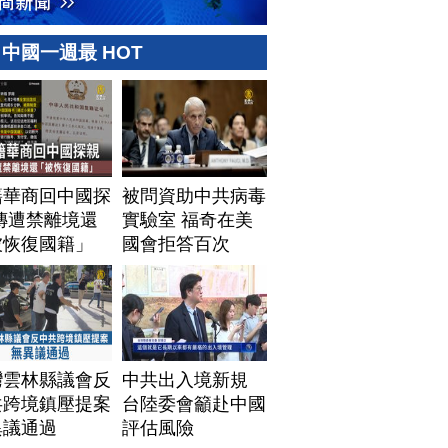
中國一週最 HOT
籍華商回中國探
被問資助中共病毒
傳遭禁離境還
實驗室 福奇在美
被恢復國籍」
國會拒答百次
灣雲林縣議會反
中共出入境新規
共跨境鎮壓提案
台陸委會籲赴中國
異議通過
評估風險