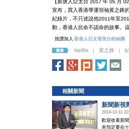
【新唐人亞太台 2017 年 05 月
宣布，買入香港學運領袖黃之鋒
紀錄片，不只述說他2011年至2
動，香港人抗命不認命的故事。這也
按讚加入
新唐人亞太電視台粉絲團
Netflix
黃之鋒
|
|
相關新聞
新聞新視
2014-10-11 22
歡迎收看新聞
本預定要在