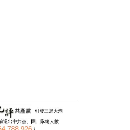
引發三退大潮
前退出中共黨、團、隊總人數
64,788,926
人