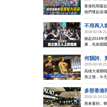
外看香港│
香港民間最
他們發起這
香港」影片
不用再入
2018-02-06 21
掀起2014
康，先前因闖
訴，終審法院
並且被即刻
何韻詩、
2015-02-03 21
高雄大港開
加之後，今
黃之鋒，雖
多部香港
2016-11-14 13
再來看到，華