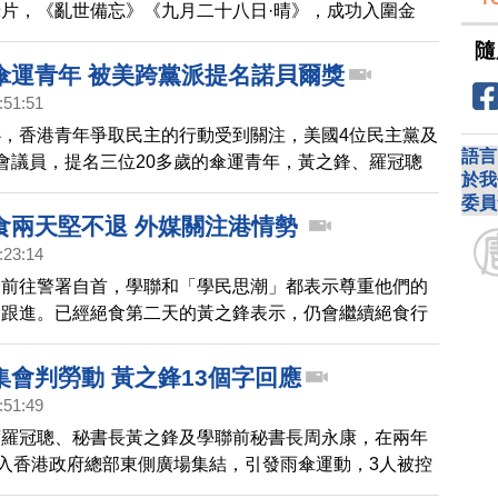
片，《亂世備忘》《九月二十八日·晴》，成功入圍金
世備忘》，在香港，卻沒有電影院願意放映。而另一部在
隨
播映的香港電影《撐傘》，原本明天計畫在香港首映，卻
傘運青年 被美跨黨派提名諾貝爾獎
治考慮」原因，被迫取消。
:51:51
，香港青年爭取民主的行動受到關注，美國4位民主黨及
語言
會議員，提名三位20多歲的傘運青年，黃之鋒、羅冠聰
於我
角逐諾貝爾和平獎，肯定港人以和平運動爭取改革，這三
委員
還因為運動入獄。如果黃之鋒獲獎，將成為巴基斯坦的馬
食兩天堅不退 外媒關注港情勢
諾貝爾獎史上第二年輕的得主。
:23:14
子前往警署自首，學聯和「學民思潮」都表示尊重他們的
會跟進。已經絕食第二天的黃之鋒表示，仍會繼續絕食行
受外媒採訪時說，絕食，是迫使港府出面與他們重啟政改
途徑。
集會判勞動 黃之鋒13個字回應
:51:49
席羅冠聰、秘書長黃之鋒及學聯前秘書長周永康，在兩年
闖入香港政府總部東側廣場集結，引發雨傘運動，3人被控
，今天香港東區法院宣判，黃之鋒被判80小時社會服務