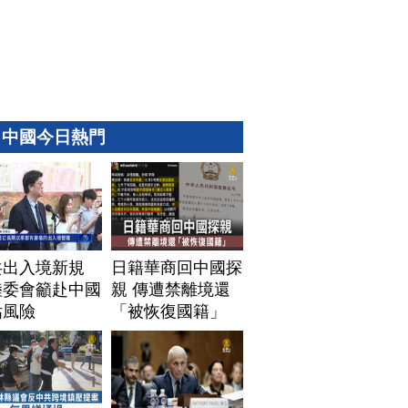
中國今日熱門
共出入境新規
日籍華商回中國探
陸委會籲赴中國
親 傳遭禁離境還
估風險
「被恢復國籍」