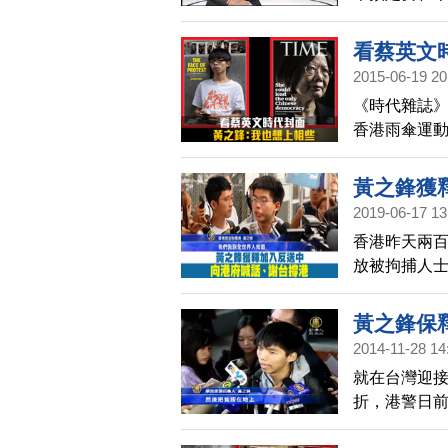
港公民抗命
以一人一帳
看蔡英文
娥，取消與
2015-06-19 20
前為止，學
《時代雜誌
以及中國民
香港雨傘運動
野，我們將
就形容蔡英
您做深入的
伴對黃之鋒
黃之鋒獲
毛頭樣；黃之
2019-06-17 13
17歲的黃之
香港昨天兩
臉孔。
放被拘捕人士
運動，遭判
612定義為
黃之鋒保
聲援香港，
2014-11-28 14
就在台灣迎
折，港警日前
人員罪，剛