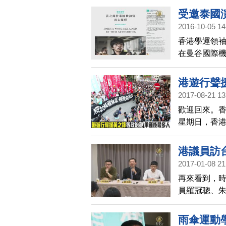
令、羅冠聰1
受邀泰國
禁3星期，緩
2016-10-05 14
因我們無畏
香港學運領袖
在曼谷國際
鋒持合法證
還沒有獲釋
港遊行聲
2017-08-21 13
歡迎回來。
星期日，香
治打壓。參
數的一次。
港議員訪
2017-01-08 21
再來看到，時
員羅冠聰、
他們下榻的
主社會的言
雨傘運動