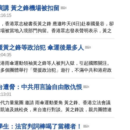
20小時社會服令，而周永康因為9月要出國留學，改判監
演講 黃之鋒機場被扣留
刑1年。黃之鋒臉書上用13個字回應，「我們無悔抗爭，
:16:15
無懼」。
，香港眾志秘書長黃之鋒 應邀昨天(4日)赴泰國曼谷，卻
機場被當地入境部門拘留。香港眾志發表聲明表示，黃之
件入境，但泰國政府事前接到北京當局施壓，目前黃之鋒
。
援黃之鋒等政治犯 傘運後最多人
:04:35
香港雨傘運動領袖黃之鋒等人被判入獄，引起國際關注。
港多個團體舉行「聲援政治犯」遊行，不滿中共和港府政
加人數出乎意料，主辦方表示是自雨傘運動後最多遊行人
台遭脅：中共用言論自由散仇恨
:13:01
代力量黨團 邀請 雨傘運動要角 黃之鋒、香港立法會議
朱凱迪及姚松炎，來台進行對談。黃之鋒說，親共團體連
地方都知道，非常奇怪。而羅冠聰則說，中共是在利用民
論自由，從中製造仇恨。
學生：法官判詞棒喝了當權者！