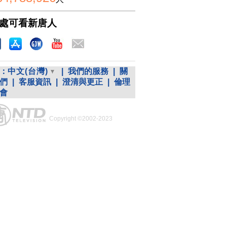
處可看新唐人
：
中文(台灣)
|
我們的服務
|
關
們
|
客服資訊
|
澄清與更正
|
倫理
會
Copyright ©2002-2023