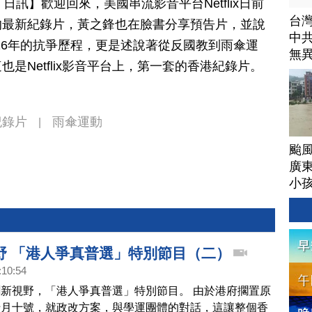
 02 日訊】歡迎回來，美國串流影音平台Netflix日前
台
的最新紀錄片，黃之鋒也在臉書分享預告片，並說
中
016年的抗爭歷程，更是述說著從反國教到雨傘運
無
是Netflix影音平台上，第一套的香港紀錄片。
紀錄片
雨傘運動
|
颱
廣
小
野 「港人爭真普選」特別節目（二）
:10:54
新視野，「港人爭真普選」特別節目。 由於港府擱置原
十月十號，就政改方案，與學運團體的對話，這讓整個香