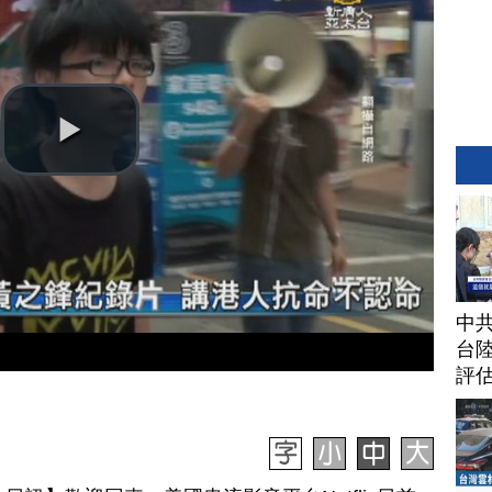
中
台
評