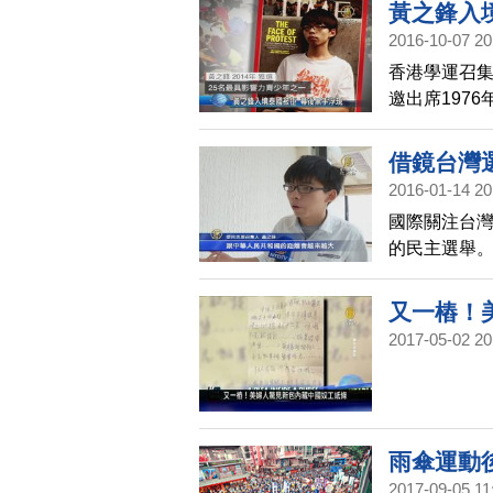
犯，但他不
黃之鋒入
2016-10-07 20
香港學運召集
邀出席197
在被當局拘留
信向泰國方
借鏡台灣
2016-01-14 20
國際關注台
的民主選舉
人，都專程
又一樁！
2017-05-02 20
分鐘
雨傘運動
2017-09-05 11