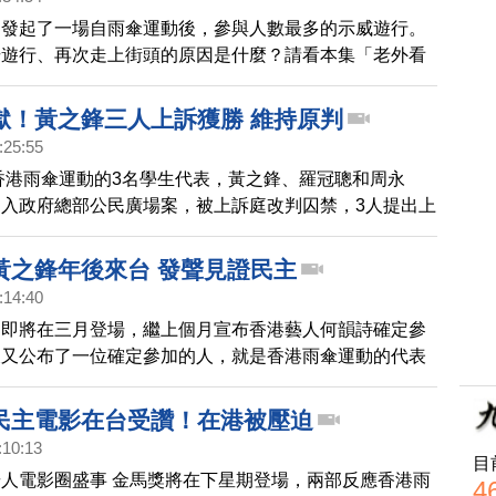
郝毅博 Ben Hedges│新唐人電視台
近發起了一場自雨傘運動後，參與人數最多的示威遊行。
場遊行、再次走上街頭的原因是什麼？請看本集「老外看
！
獄！黃之鋒三人上訴獲勝 維持原判
:25:55
年香港雨傘運動的3名學生代表，黃之鋒、羅冠聰和周永
入政府總部公民廣場案，被上訴庭改判囚禁，3人提出上
星期二裁定3人上訴獲勝，維持原審，無須入獄的判決，
釋放。
黃之鋒年後來台 發聲見證民主
:14:40
唱即將在三月登場，繼上個月宣布香港藝人何韻詩確定參
天又公布了一位確定參加的人，就是香港雨傘運動的代表
然黃之鋒目前沒有預定開唱，但會和台灣民眾分享心得。
民主電影在台受讚！在港被壓迫
:10:13
目
人電影圈盛事 金馬獎將在下星期登場，兩部反應香港雨
4