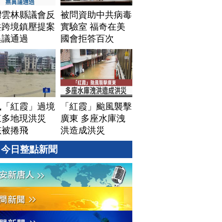
灣雲林縣議會反
被問資助中共病毒
共跨境鎮壓提案
實驗室 福奇在美
異議通過
國會拒答百次
風「紅霞」過境
「紅霞」颱風襲擊
東多地現洪災
廣東 多座水庫洩
孩被捲飛
洪造成洪災
今日整點新聞