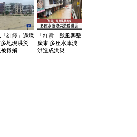
風「紅霞」過境
「紅霞」颱風襲擊
東多地現洪災
廣東 多座水庫洩
孩被捲飛
洪造成洪災