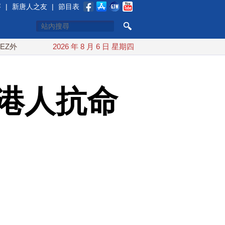
賽
|
新唐人之友
|
節目表
紅海戰火續升溫 也門胡塞武裝稱又襲擊沙特油輪
2026 年 8 月 6 日 星期四
台灣漢光
講港人抗命