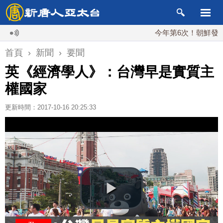
今年第6次！朝鮮發射彈道導
首頁
›
新聞
›
要聞
英《經濟學人》：台灣早是實質主
權國家
更新時間：2017-10-16 20:25:33