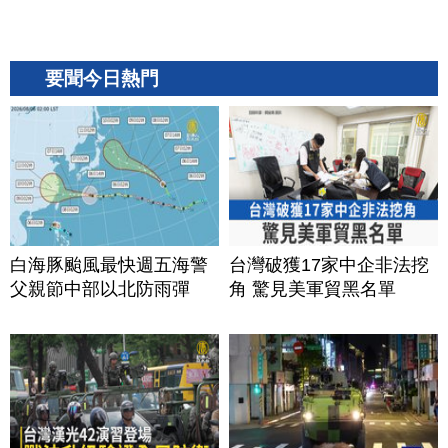
要聞今日熱門
白海豚颱風最快週五海警
台灣破獲17家中企非法挖
父親節中部以北防雨彈
角 驚見美軍貿黑名單