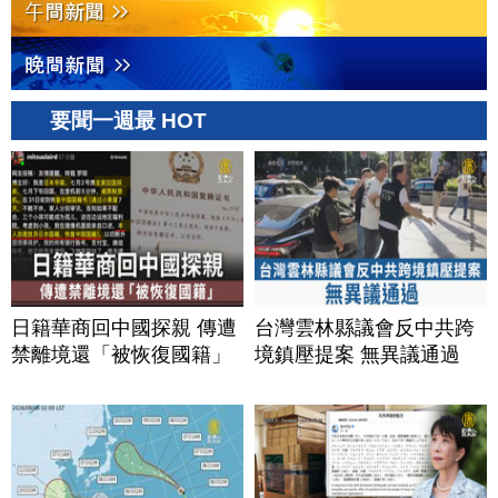
要聞一週最 HOT
日籍華商回中國探親 傳遭
台灣雲林縣議會反中共跨
禁離境還「被恢復國籍」
境鎮壓提案 無異議通過