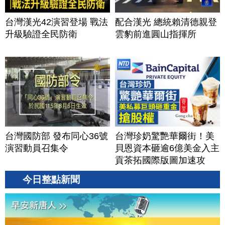
台灣漢光42演習登場 戰法
配合漢光 總統賴清德親登
升級驗證全民防衛
雲豹前進圓山指揮所
台灣國防部 發布同心36號
台灣珍奶驚艷華爾街！美
演習動員召集令
貝恩資本砸逾6億美金入主
貢茶拓國際版圖加速攻
美？｜#財經新聞｜
今日整點新聞
20260806(四)