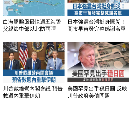
白海豚颱風最快週五海警
日本強震台灣挺身賑災！
父親節中部以北防雨彈
高市早苗發完整感謝名單
川普戴維營內閣會議 預告
美國罕見出手穩日圓 反映
數週內重擊伊朗
川普政府美債問題