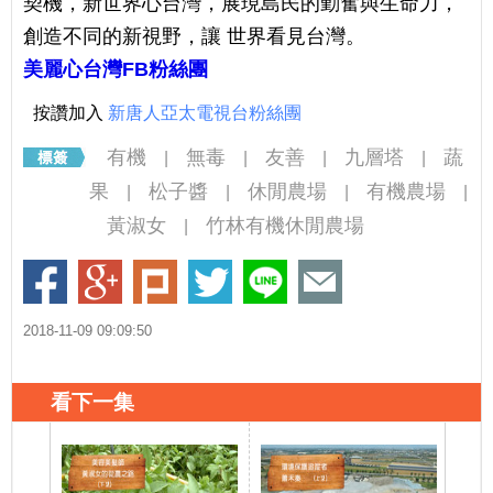
契機，新世界心台灣，展現島民的勤奮與生命力，
創造不同的新視野，讓 世界看見台灣。
美麗心台灣FB粉絲團
按讚加入
新唐人亞太電視台粉絲團
有機
無毒
友善
九層塔
蔬
|
|
|
|
果
松子醬
休閒農場
有機農場
|
|
|
|
黃淑女
竹林有機休閒農場
|
2018-11-09 09:09:50
看下一集