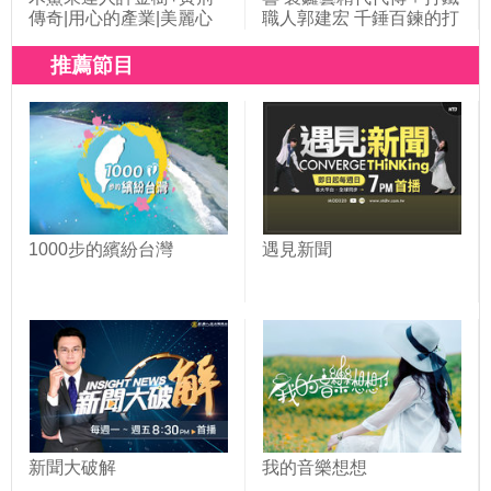
傳奇|用心的產業|美麗心
職人郭建宏 千錘百鍊的打
台灣(395)
鐵人生|用心的產業|美麗
心台灣(425)
推薦節目
1000步的繽紛台灣
遇見新聞
新聞大破解
我的音樂想想