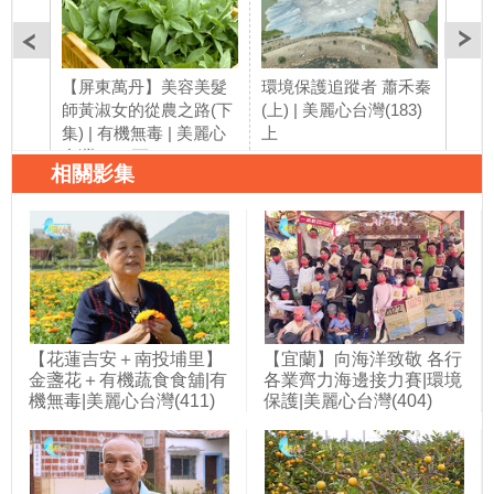
【屏東萬丹】美容美髮
環境保護追蹤者 蕭禾秦
環境
師黃淑女的從農之路(下
(上) | 美麗心台灣(183)
(中)
集) | 有機無毒 | 美麗心
上
中
台灣(182)下
相關影集
【花蓮吉安＋南投埔里】
【宜蘭】向海洋致敬 各行
金盞花＋有機蔬食食舖|有
各業齊力海邊接力賽|環境
機無毒|美麗心台灣(411)
保護|美麗心台灣(404)