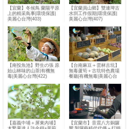
【宜蘭】冬候鳥 蘭陽平原
【宜蘭員山鄉】雙連埤古
上的精采鳥事|環境保護|
水圳工作假期|環境保護|
美麗心台灣(403)
美麗心台灣(407)
【南投魚池】野生の張 原
【台南麻豆＋雲林古坑】
始山林味的山茶|有機無
無毒蘆筍＋古坑特色農場
毒|美麗心台灣(422)
餐廳|有機無毒|美麗心台
灣(394)
【嘉義中埔＋屏東內埔】
【宜蘭市】音震八方銅鑼
木鱉果達人許金樹+黃荊
響 製鑼藝精代代傳＋打鐵