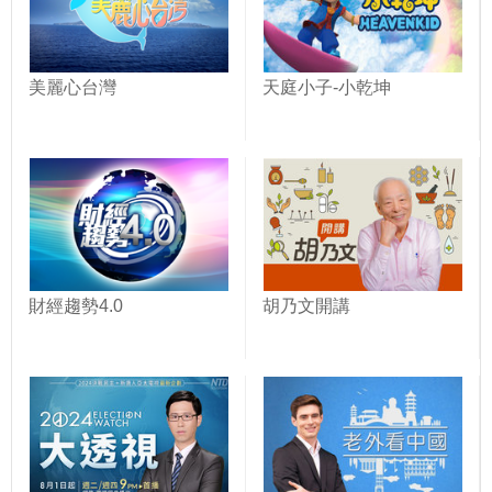
美麗心台灣
天庭小子-小乾坤
財經趨勢4.0
胡乃文開講