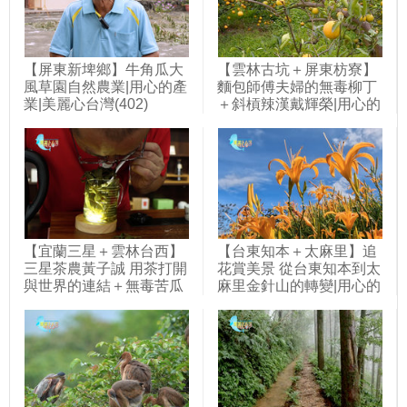
【屏東新埤鄉】牛角瓜大
【雲林古坑＋屏東枋寮】
風草園自然農業|用心的產
麵包師傅夫婦的無毒柳丁
業|美麗心台灣(402)
＋斜槓辣漢戴輝榮|用心的
產業|美麗心台灣(401)
【宜蘭三星＋雲林台西】
【台東知本＋太麻里】追
三星茶農黃子誠 用茶打開
花賞美景 從台東知本到太
與世界的連結＋無毒苦瓜
麻里金針山的轉變|用心的
農林弘仁 微生物菌栽培產
產業|美麗心台灣(391)
量增三倍|用心的產業|美
麗心台灣(427)