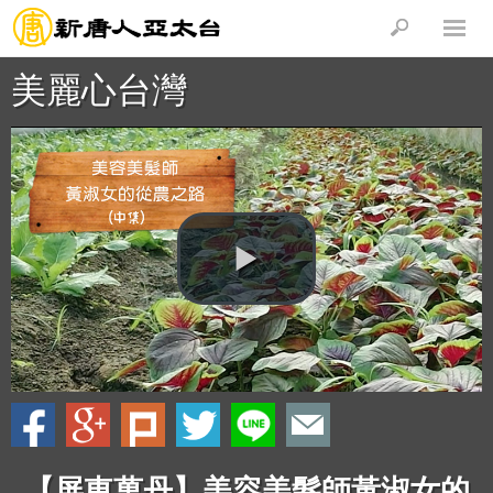
美麗心台灣
【屏東萬丹】美容美髮師黃淑女的