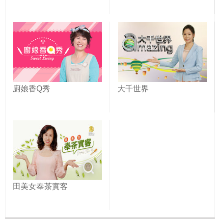
廚娘香Q秀
大千世界
田美女奉茶實客