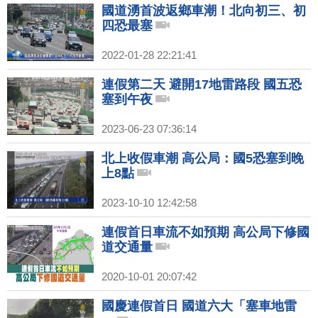
國道湧首波返鄉車潮！北向初三、初
四恐最塞
2022-01-28 22:21:41
連假第二天 避開17地雷路段 國五恐
塞到午夜
2023-06-23 07:36:14
北上收假車潮 高公局：國5恐塞到晚
上8點
2023-10-10 12:42:58
連假首日車流不如預期 高公局下修國
道交通量
2020-10-01 20:07:42
國慶連假首日 國道六大「塞車地雷