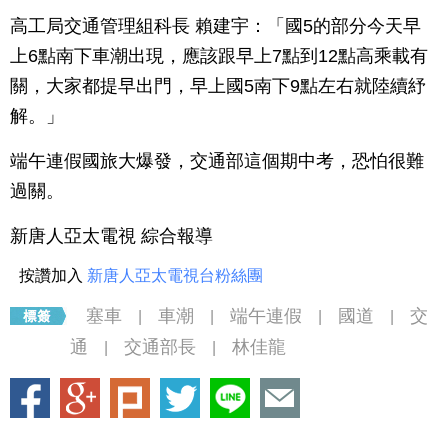
高工局交通管理組科長 賴建宇：「國5的部分今天早
上6點南下車潮出現，應該跟早上7點到12點高乘載有
關，大家都提早出門，早上國5南下9點左右就陸續紓
解。」
端午連假國旅大爆發，交通部這個期中考，恐怕很難
過關。
新唐人亞太電視 綜合報導
按讚加入
新唐人亞太電視台粉絲團
塞車
車潮
端午連假
國道
交
|
|
|
|
通
交通部長
林佳龍
|
|