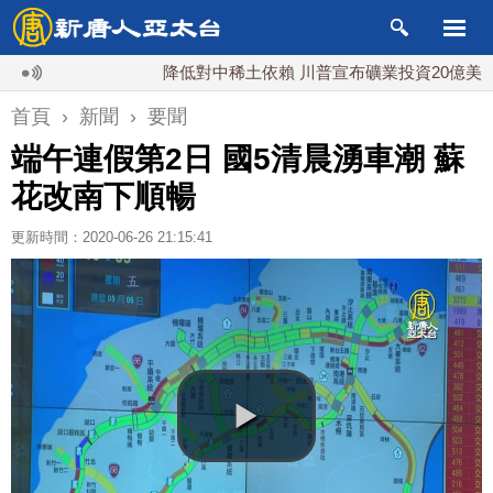
降低對中稀土依賴 川普宣布礦業投資20億美元
首頁
›
新聞
›
要聞
端午連假第2日 國5清晨湧車潮 蘇
花改南下順暢
更新時間：2020-06-26 21:15:41