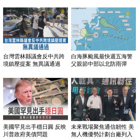
台灣雲林縣議會反中共跨
白海豚颱風最快週五海警
境鎮壓提案 無異議通過
父親節中部以北防雨彈
美國罕見出手穩日圓 反映
未來戰場聚焦通信韌性 美
川普政府美債問題
無人機優勢計劃台廠列入