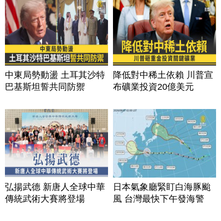
中東局勢動盪 土耳其沙特
降低對中稀土依賴 川普宣
巴基斯坦誓共同防禦
布礦業投資20億美元
弘揚武德 新唐人全球中華
日本氣象廳緊盯白海豚颱
傳統武術大賽將登場
風 台灣最快下午發海警