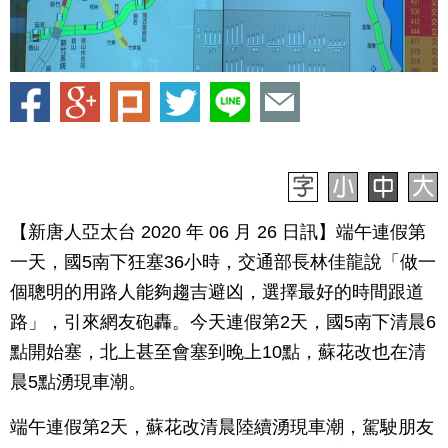
【新唐人亞太台 2020 年 06 月 26 日訊】端午連假第
一天，國5南下狂塞36小時，交通部長林佳龍說「做一
個聰明的用路人能夠趨吉避凶，選擇最好的時間跟道
路」，引來網友砲轟。今天連假第2天，國5南下清晨6
點開始塞，北上甚至會塞到晚上10點，蘇花改也在清
晨5點湧現車潮。
端午連假第2天，蘇花改清晨陸續湧現車潮，駕駛朋友