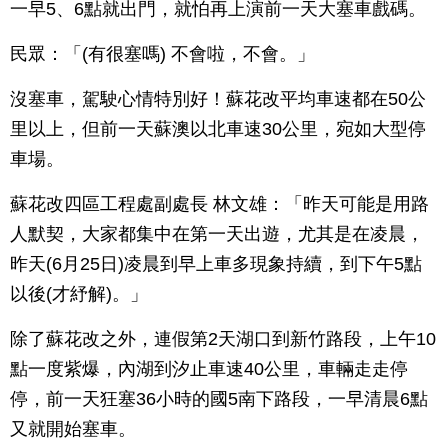
一早5、6點就出門，就怕再上演前一天大塞車戲碼。
民眾：「(有很塞嗎) 不會啦，不會。」
沒塞車，駕駛心情特別好！蘇花改平均車速都在50公
里以上，但前一天蘇澳以北車速30公里，宛如大型停
車場。
蘇花改四區工程處副處長 林文雄：「昨天可能是用路
人默契，大家都集中在第一天出遊，尤其是在凌晨，
昨天(6月25日)凌晨到早上車多現象持續，到下午5點
以後(才紓解)。」
除了蘇花改之外，連假第2天湖口到新竹路段，上午10
點一度紫爆，內湖到汐止車速40公里，車輛走走停
停，前一天狂塞36小時的國5南下路段，一早清晨6點
又就開始塞車。