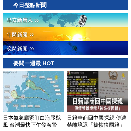
今日整點新聞
要聞一週最 HOT
日本氣象廳緊盯白海豚颱
日籍華商回中國探親 傳遭
風 台灣最快下午發海警
禁離境還「被恢復國籍」