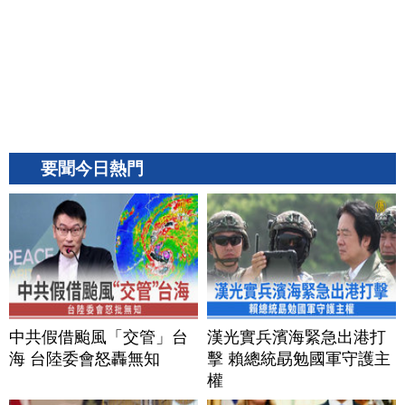
要聞今日熱門
中共假借颱風「交管」台
漢光實兵濱海緊急出港打
海 台陸委會怒轟無知
擊 賴總統勗勉國軍守護主
權