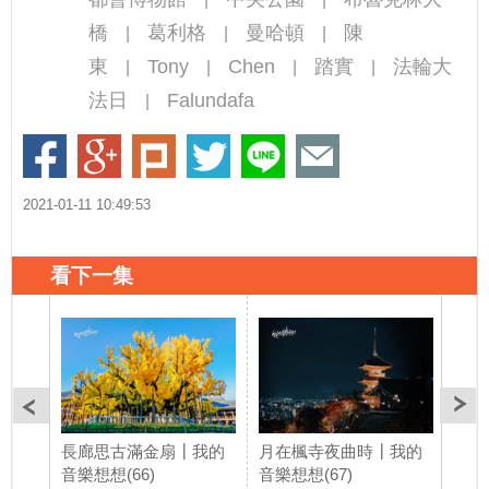
橋
葛利格
曼哈頓
陳
|
|
|
東
Tony
Chen
踏實
法輪大
|
|
|
|
法日
Falundafa
|
2021-01-11 10:49:53
看下一集
長廊思古滿金扇┃我的
月在楓寺夜曲時┃我的
忘憂
音樂想想(66)
音樂想想(67)
音樂