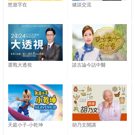
悠遊字在
健談交流
選戰大透視
談古論今話中醫
天庭小子-小乾坤
胡乃文開講