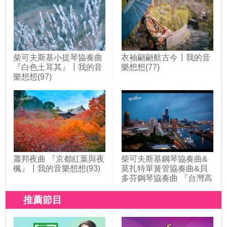
柴可夫斯基小提琴協奏曲
衣袖翩翩航古今┃我的音
『白色土耳其』┃我的音
樂想想(77)
樂想想(97)
蕭邦夜曲 『京都紅葉與夜
柴可夫斯基鋼琴協奏曲&
楓』┃我的音樂想想(93)
莫扎特單簧管協奏曲&貝
多芬鋼琴協奏曲 『台灣高
雄』┃我的音樂想想(109)
推薦節目