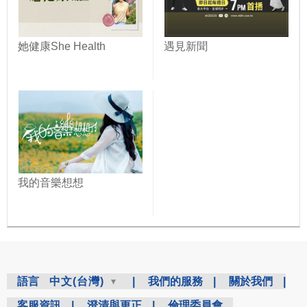
她健康She Health
遇見新聞
我的音樂想想
語言
中文(台灣)
|
我們的服務
|
關於我們
|
客服資訊
|
澄清與更正
|
倫理委員會