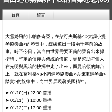
首頁
留言
大雪紛飛的卡帕多奇亞，在柴可夫斯基<D大調小提
琴協奏曲>的琴音中，緩緩道出一段兩千年前的故
事。時至今日，當自由世界需要正義的聲音出來捍
衛時，堅定的信仰與傳統的價值，更是幫助每個人
在光明與黑暗的抉擇中走了出來，而曼哈頓的舞台
上，就在葛利格<a小調鋼琴協奏曲>與陳東鋼琴曲<
踏實>的旋律中，向世界展現著美國精神。
➤ 01/10(日) 22:00 首播
➤ 01/11(一) 10:00 重播
​➤ 01/12(二) 17:00 重播