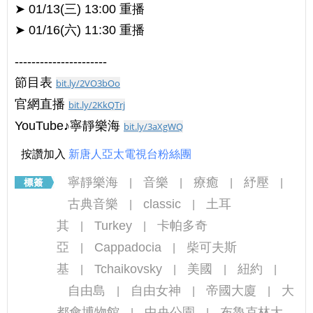
➤ 01/13(三) 13:00 重播
➤ 01/16(六) 11:30 重播
----------------------
節目表
bit.ly/2VO3bOo
官網直播
bit.ly/2KkQTrj
YouTube♪寧靜樂海
bit.ly/3aXgWQ
按讚加入
新唐人亞太電視台粉絲團
寧靜樂海
音樂
療癒
紓壓
|
|
|
|
古典音樂
classic
土耳
|
|
其
Turkey
卡帕多奇
|
|
亞
Cappadocia
柴可夫斯
|
|
基
Tchaikovsky
美國
紐約
|
|
|
|
自由島
自由女神
帝國大廈
大
|
|
|
都會博物館
中央公園
布魯克林大
|
|