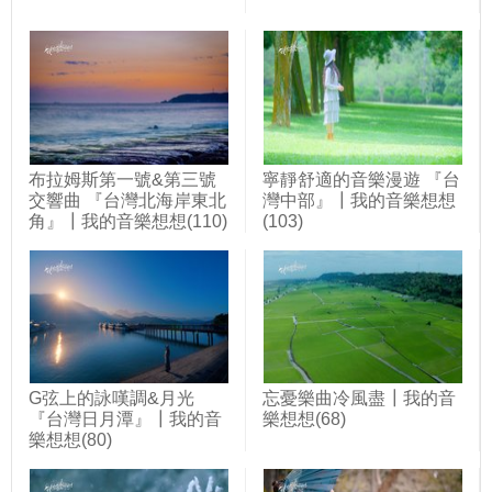
布拉姆斯第一號&第三號
寧靜舒適的音樂漫遊 『台
交響曲 『台灣北海岸東北
灣中部』┃我的音樂想想
角』┃我的音樂想想(110)
(103)
G弦上的詠嘆調&月光
忘憂樂曲冷風盡┃我的音
『台灣日月潭』┃我的音
樂想想(68)
樂想想(80)