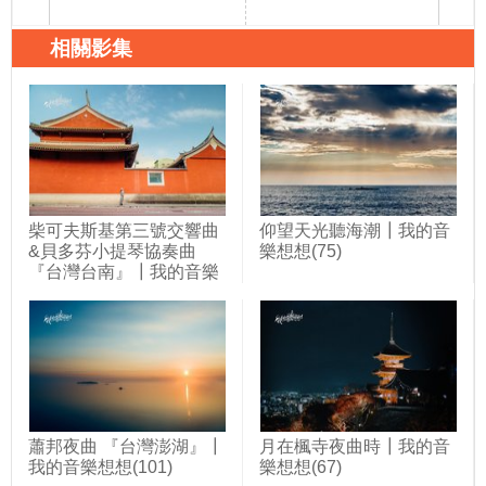
相關影集
柴可夫斯基第三號交響曲
仰望天光聽海潮┃我的音
&貝多芬小提琴協奏曲
樂想想(75)
『台灣台南』┃我的音樂
想想(107)
蕭邦夜曲 『台灣澎湖』┃
月在楓寺夜曲時┃我的音
我的音樂想想(101)
樂想想(67)