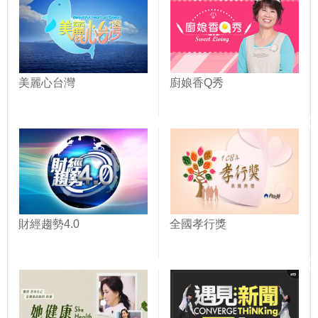
美麗心台灣
廚娘香Q秀
財經趨勢4.0
全國孝行獎