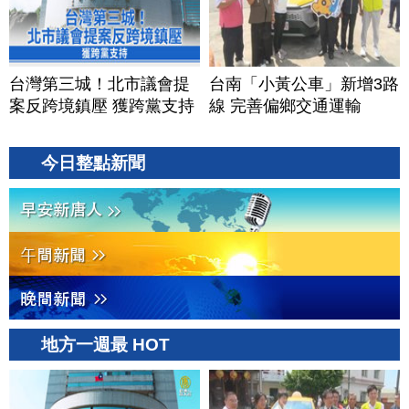
台灣第三城！北市議會提
台南「小黃公車」新增3路
案反跨境鎮壓 獲跨黨支持
線 完善偏鄉交通運輸
今日整點新聞
地方一週最 HOT