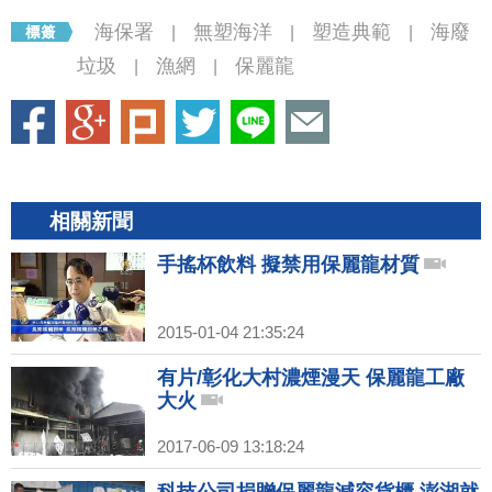
海保署
無塑海洋
塑造典範
海廢
|
|
|
垃圾
漁網
保麗龍
|
|
相關新聞
手搖杯飲料 擬禁用保麗龍材質
2015-01-04 21:35:24
有片/彰化大村濃煙漫天 保麗龍工廠
大火
2017-06-09 13:18:24
科技公司捐贈保麗龍減容貨櫃 澎湖就