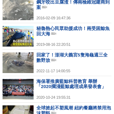
鋼牙咬出豆腐渣！傳南檢維冠建商到
案
2016-02-09 16:47:36
秘魯熱心民眾助援成功！兩受困鯨魚
回大海
2019-08-16 22:20:51
回家了！澎湖大義宮5隻海龜週三全
數野放
2022-11-17 14:00:55
海保署推廣藍鯨科普教育 舉辦
「2020擱淺藍鯨處理成果發表會」
2020-10-24 19:55:31
全球掀起不塑風潮 紐約餐廳將禁用泡
沫塑料