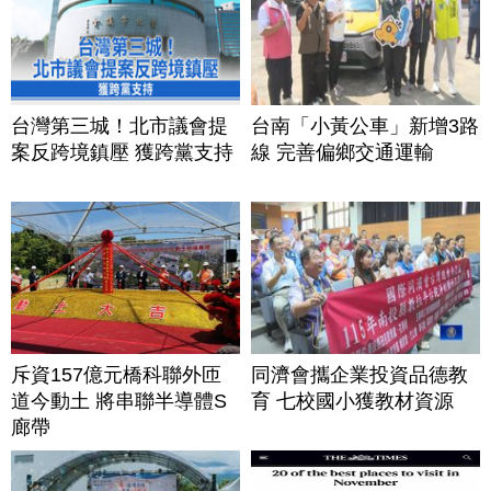
台灣第三城！北市議會提
台南「小黃公車」新增3路
案反跨境鎮壓 獲跨黨支持
線 完善偏鄉交通運輸
斥資157億元橋科聯外匝
同濟會攜企業投資品德教
道今動土 將串聯半導體S
育 七校國小獲教材資源
廊帶