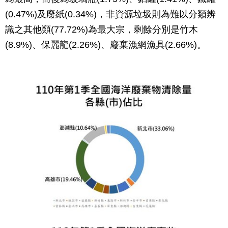
(0.47%)及廢紙(0.34%)，非資源垃圾則為難以分類辨
識之其他類(77.72%)為最大宗，剩餘分別是竹木
(8.9%)、保麗龍(2.26%)、廢棄漁網漁具(2.66%)。