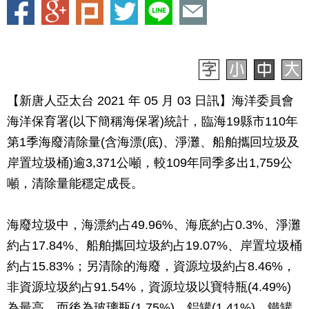
【新唐人亞太台 2021 年 05 月 03 日訊】海洋委員會
海洋保育署(以下簡稱海保署)統計，臨海19縣市110年
第1季海廢清除量(含海漂(底)、淨灘、船舶攜回垃圾及
岸置垃圾桶)逾3,371公噸，較109年同季多出1,759公
噸，清除量能穩定成長。
海廢垃圾中，海漂約占49.96%、海底約占0.3%、淨灘
約占17.84%、船舶攜回垃圾約占19.07%、岸置垃圾桶
約占15.83%；另清除的海廢，資源垃圾約占8.46%，
非資源垃圾約占91.54%，資源垃圾以寶特瓶(4.49%)
為最高，而後為玻璃瓶(1.75%)、鋁罐(1.41%)、鐵罐