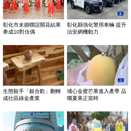
彰化市未婚聯誼開花結果
彰化縣強化警用車輛 提升
牽成10對佳偶
治安網機動力
生態殺手「銀合歡」翻轉
埔心金蜜芒果進入產季 品
成社區綠金產業
嚐夏果正當時