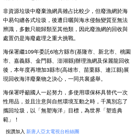
非資源垃圾中廢棄漁網具雖占比較少，但廢漁網於海
中易勾纏各式垃圾，後遭日曬與海水侵蝕變質至無法
辨識，多數只能歸類至其他類，因此廢漁網的回收與
處置仍是海廢處理之重大挑戰。
海保署繼109年委託6地方縣市(基隆市、新北市、桃園
市、嘉義縣、金門縣、澎湖縣)辦理漁網及保麗龍回收
後，本年度再增加3縣市(高雄市、苗栗縣、連江縣)展
現回收海洋廢棄物之決心，一同共襄盛舉。
海保署呼籲國人一起努力，多使用環保杯具替代一次
性用品，並且注意與自然環境互動之時，千萬別忘了
攜回垃圾，以「無塑海洋」目標，為世界「塑造典
範」！
按讚加入
新唐人亞太電視台粉絲團