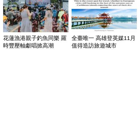
花蓮漁港親子釣魚同樂 羅
全臺唯一 高雄登英媒11月
時豐壓軸獻唱掀高潮
值得造訪旅遊城市