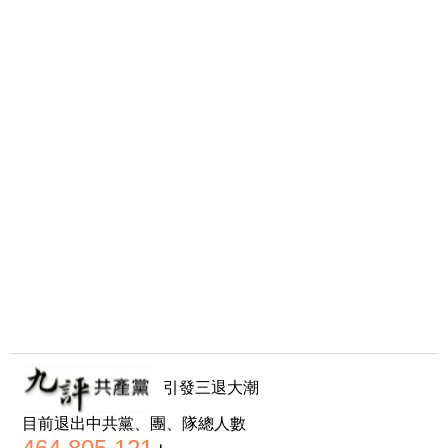
引發三退大潮
目前退出中共黨、團、隊總人數