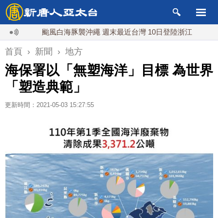
颱風白海豚襲沖繩 週末最近台灣 10日登陸浙江
川普預透
首頁
›
新聞
›
地方
海保署以「無塑海洋」目標 為世界
「塑造典範」
更新時間：2021-05-03 15:27:55