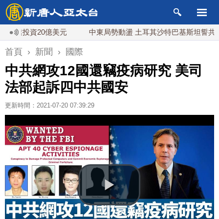
投資20億美元
中東局勢動盪 土耳其沙特巴基斯坦誓共同防禦
首頁
›
新聞
›
國際
中共網攻12國還竊疫病研究 美司
法部起訴四中共國安
更新時間：2021-07-20 07:39:29