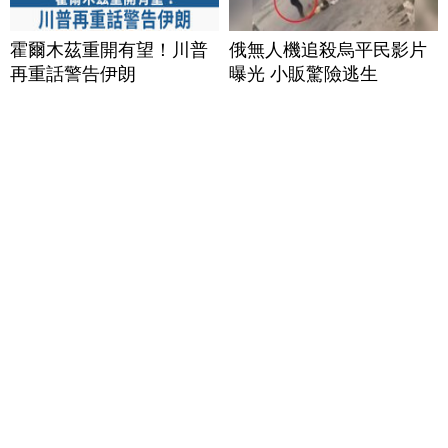
霍爾木茲重開有望！川普
俄無人機追殺烏平民影片
再重話警告伊朗
曝光 小販驚險逃生