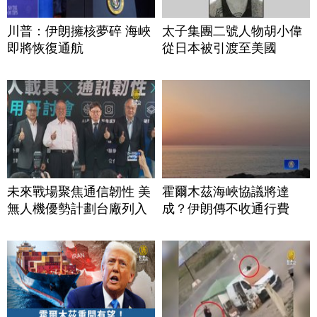
川普：伊朗擁核夢碎 海峽
太子集團二號人物胡小偉
即將恢復通航
從日本被引渡至美國
未來戰場聚焦通信韌性 美
霍爾木茲海峽協議將達
無人機優勢計劃台廠列入
成？伊朗傳不收通行費