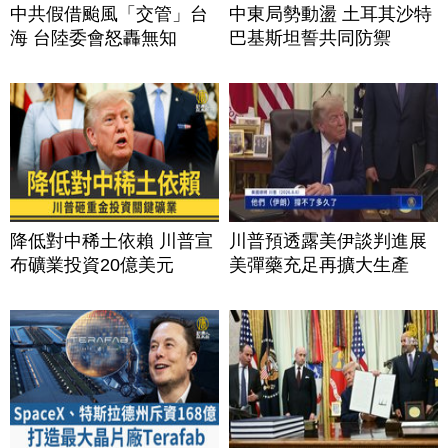
中共假借颱風「交管」台
中東局勢動盪 土耳其沙特
海 台陸委會怒轟無知
巴基斯坦誓共同防禦
降低對中稀土依賴 川普宣
川普預透露美伊談判進展
布礦業投資20億美元
美彈藥充足再擴大生產