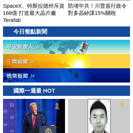
SpaceX、特斯拉德州斥資
防堵中共！川普簽行政令
168億 打造最大晶片廠
對多晶矽課15%關稅
Terafab
今日整點新聞
國際一週最 HOT