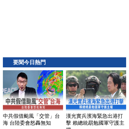
要聞今日熱門
中共假借颱風「交管」台
漢光實兵濱海緊急出港打
海 台陸委會怒轟無知
擊 賴總統勗勉國軍守護主