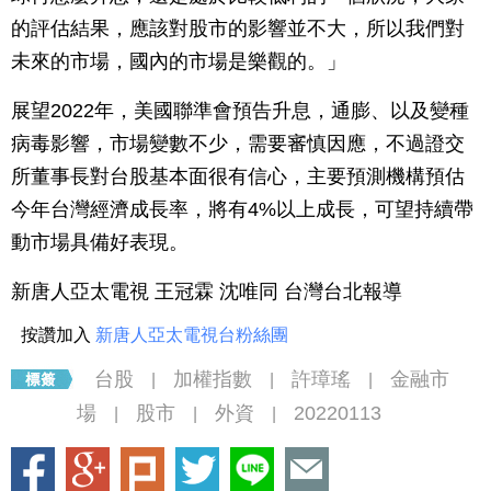
的評估結果，應該對股市的影響並不大，所以我們對
未來的市場，國內的市場是樂觀的。」
展望2022年，美國聯準會預告升息，通膨、以及變種
病毒影響，市場變數不少，需要審慎因應，不過證交
所董事長對台股基本面很有信心，主要預測機構預估
今年台灣經濟成長率，將有4%以上成長，可望持續帶
動市場具備好表現。
新唐人亞太電視 王冠霖 沈唯同 台灣台北報導
按讚加入
新唐人亞太電視台粉絲團
台股
加權指數
許璋瑤
金融市
|
|
|
場
股市
外資
20220113
|
|
|