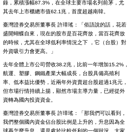
錄，累積漲幅87.3%，在全球主要市場名列前茅，尤
其去年上市櫃總市值62.1兆，首度超越南韓。
臺灣證券交易所董事長 許璋瑤：「俗語說的話，花若
盛開蝴蝶自來，現在的股市是百花齊放，當百花齊放
的時候，尤其在全球低利率情況之下 ，它（台股）對
外資吸引力會更高。」
去年全體上市公司營收38.2兆，比前一年增加15.2%，
航運、塑膠、鋼鐵產業大幅成長，台股具備高殖利
率、低本益比優勢，近兩年外資賣超台股超過1兆元，
但市場行情持續上揚，顯然市場主導力量，已經從外
資轉為國內投資資金。
臺灣證券交易所董事長 許璋瑤：「那我們可以看到，
我們整個國內資金佔台股比例是上升的，升息因為全
球再怎麼升息，還是處於比較低利的一個狀況，大家