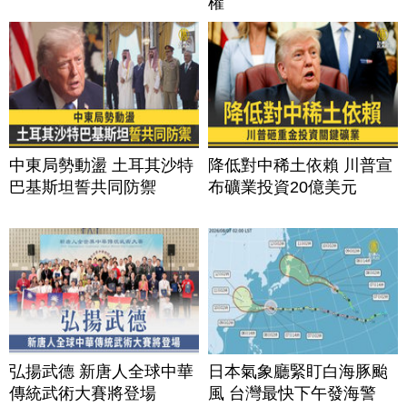
權
中東局勢動盪 土耳其沙特
降低對中稀土依賴 川普宣
巴基斯坦誓共同防禦
布礦業投資20億美元
弘揚武德 新唐人全球中華
日本氣象廳緊盯白海豚颱
傳統武術大賽將登場
風 台灣最快下午發海警