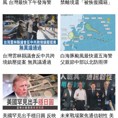
風 台灣最快下午發海警
禁離境還「被恢復國籍」
台灣雲林縣議會反中共跨
白海豚颱風最快週五海警
境鎮壓提案 無異議通過
父親節中部以北防雨彈
美國罕見出手穩日圓 反映
未來戰場聚焦通信韌性 美