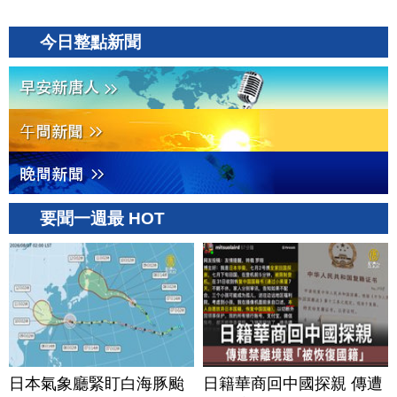
今日整點新聞
要聞一週最 HOT
日本氣象廳緊盯白海豚颱
日籍華商回中國探親 傳遭