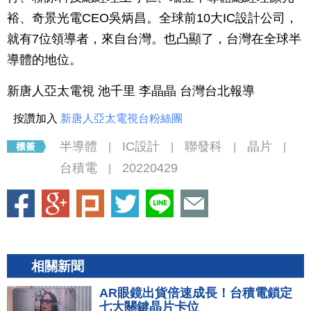
裕、奇景光電CEO吳炳昌。全球前10大IC設計公司，
就有7位領導者，來自台灣。也凸顯了，台灣在全球半
導體的地位。
新唐人亞太電視 池千里 李晶晶 台灣台北報導
按讚加入
新唐人亞太電視台粉絲團
半導體
IC設計
聯發科
晶片
|
|
|
|
台積電
20220429
|
相關新聞
AR眼鏡出貨倍速成長！台積電鎖定
七大關鍵晶片卡位