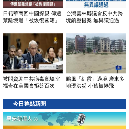
日籍華商回中國探親 傳遭
台灣雲林縣議會反中共跨
禁離境還「被恢復國籍」
境鎮壓提案 無異議通過
被問資助中共病毒實驗室
颱風「紅霞」過境 廣東多
福奇在美國會拒答百次
地現洪災 小孩被捲飛
今日整點新聞