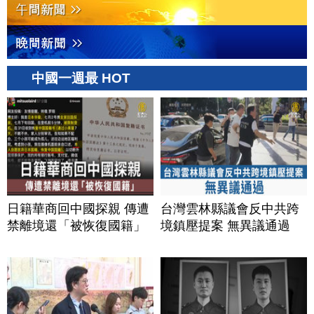
中國一週最 HOT
日籍華商回中國探親 傳遭
台灣雲林縣議會反中共跨
禁離境還「被恢復國籍」
境鎮壓提案 無異議通過