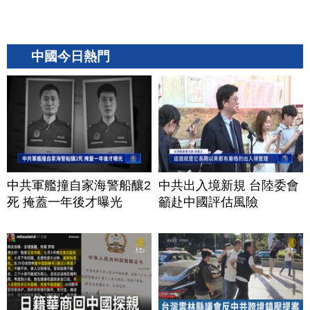
中國今日熱門
中共軍艦撞自家海警船釀2
中共出入境新規 台陸委會
死 掩蓋一年後才曝光
籲赴中國評估風險