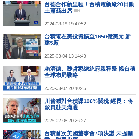
台德合作新里程！台積電新廠20日動
土蕭茲出席
2024-08-19 19:47:52
台積電在美投資擴至1650億美元 新
建5廠
2025-03-04 13:14:43
賴清德、魏哲家總統府親釋疑 揭台積
全球布局戰略
2025-03-07 20:40:45
川普喊對台積課100%關稅 經長：將
派員赴美溝通
2025-02-08 20:26:27
台積首次美國董事會7項決議 未提關