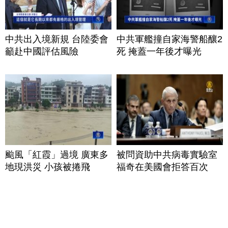
中共出入境新規 台陸委會
中共軍艦撞自家海警船釀2
籲赴中國評估風險
死 掩蓋一年後才曝光
颱風「紅霞」過境 廣東多
被問資助中共病毒實驗室
地現洪災 小孩被捲飛
福奇在美國會拒答百次