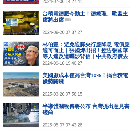
2024-07-06 14:27:41
台積電德廠今動土！德總理、歐盟主
席將出席
2024-08-20 07:37:27
林伯豐：避免通膨央行應降息 電價應
適可而止｜張國煒出招！控告張國華
等人違反遺囑涉背信｜中共政府債去
年逾70兆 專家：債務將連環爆｜中國
2024-09-18 19:40:27
製DUV生產65奈米晶片扯8奈米 遭打
臉
美國廠成本僅高台灣10%！揭台積電
優勢關鍵
2025-03-28 07:58:15
半導體關稅傳將公布 台灣提出意見書
磋商
2025-05-07 07:43:26