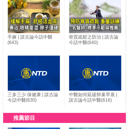
手麻 | 談古論今話中醫
骨質疏鬆之防治 | 談古論
(643)
今話中醫(640)
三多三少 保健康 | 談古論
中醫如何延緩卵巢早衰 |
今話中醫(630)
談古論今話中醫(616)
推薦節目