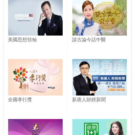
美國思想領袖
談古論今話中醫
全國孝行獎
新唐人財經新聞