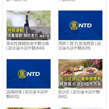
退化性膝關節炎中醫治療
潤肺三寶 打造強體質 | 談
| 談古論今話中醫(649)
古論今話中醫(628)
認識經痛 | 談古論今話中
肌少症 | 談古論今話中醫
醫(631)
(642)