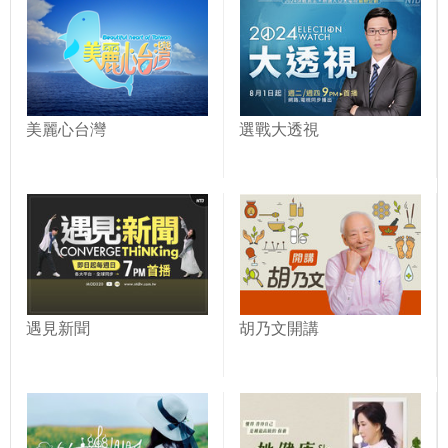
美麗心台灣
選戰大透視
遇見新聞
胡乃文開講