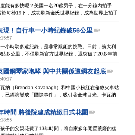
度能有多快呢？美國一名20歲男子，在一分鐘內拍手
相當於每秒19下，成功刷新金氏世界紀錄，成為世界上拍手
表現！自行車一小時紀錄破56公里
:15:57
的一小時騎多遠紀錄，是非常艱鉅的挑戰。日前，義大利
6點多公里，不僅刷新官方世界紀錄，還突破了20多年前
手以「超人」姿勢創下的非正規紀錄極限。
英國鋼琴家咆哮 與中共關係遭網友起底
:40:17
納（Brendan Kavanagh）和中國小粉紅在倫敦火車站
事，已經演變成「國際事件」，吸引著全球目光。卡瓦納
買小熊維尼T恤並印上「8964」來穿。而這些小粉紅的
底，幾名主角疑似中共的大外宣。
3年時間 將後院建成精緻日式花園
:18:55
孩子的父親花費了13年時間，將自家多年閒置荒廢的後