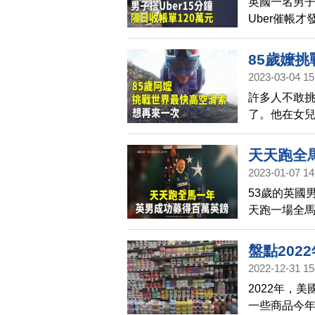
英國一名男子
Uber催帳
用，折合新台
85歲嬤
2023-03-04 15
許多人不敢挑
了。他在女
害怕，還表
天天跑全
2023-01-07 14
53歲的英國男
天跑一場全
365場馬拉
盤點202
2022-12-31 15
2022年，
一些商品今年