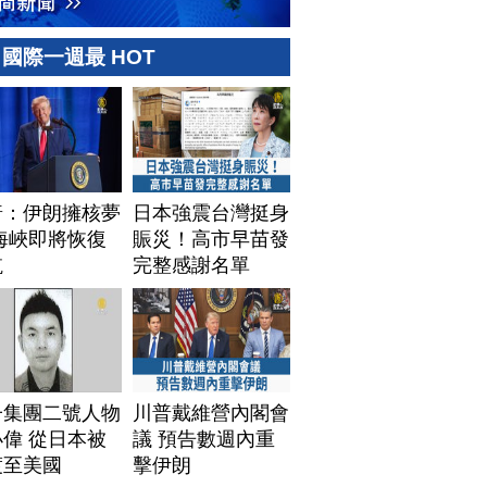
國際一週最 HOT
普：伊朗擁核夢
日本強震台灣挺身
海峽即將恢復
賑災！高市早苗發
航
完整感謝名單
子集團二號人物
川普戴維營內閣會
偉 從日本被
議 預告數週內重
渡至美國
擊伊朗