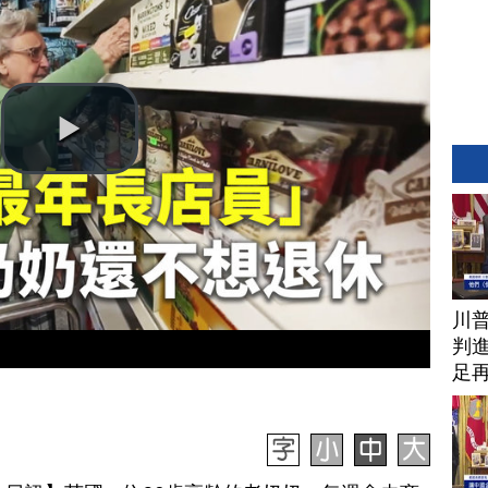
川
判進
足