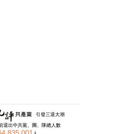
引發三退大潮
前退出中共黨、團、隊總人數
64,835,001
人