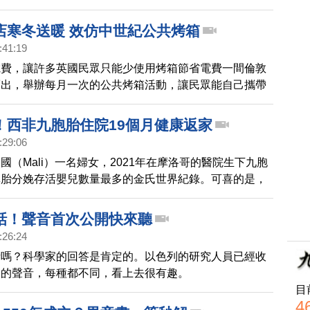
店寒冬送暖 效仿中世紀公共烤箱
:41:19
電費，讓許多英國民眾只能少使用烤箱節省電費一間倫敦
而出，舉辦每月一次的公共烤箱活動，讓民眾能自己攜帶
使用烤箱，不僅降低居民的生活負擔，還促進了居民間的
！西非九胞胎住院19個月健康返家
:29:06
國（Mali）一名婦女，2021年在摩洛哥的醫院生下九胞
單胎分娩存活嬰兒數量最多的金氏世界紀錄。可喜的是，
出生19個月後，終於和父母一起平安回家。
話！聲音首次公開快來聽
:26:24
話嗎？科學家的回答是肯定的。以色列的研究人員已經收
物的聲音，每種都不同，看上去很有趣。
目
4