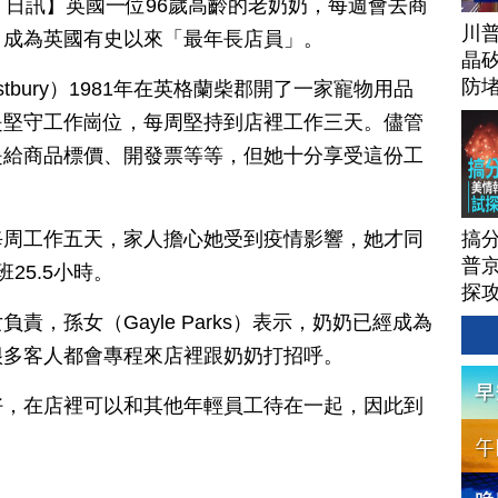
月 24 日訊】英國一位96歲高齡的老奶奶，每週會去商
川
，成為英國有史以來「最年長店員」。
晶矽
防
Astbury）1981年在英格蘭柴郡開了一家寵物用品
是堅守工作崗位，每周堅持到店裡工作三天。儘管
是給商品標價、開發票等等，但她十分享受這份工
搞
每周工作五天，家人擔心她受到疫情影響，她才同
普京
25.5小時。
探
，孫女（Gayle Parks）表示，奶奶已經成為
很多客人都會專程來店裡跟奶奶打招呼。
好，在店裡可以和其他年輕員工待在一起，因此到