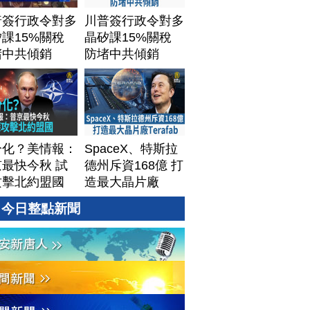
普簽行政令對多
川普簽行政令對多
課15%關稅
晶矽課15%關稅
堵中共傾銷
防堵中共傾銷
分化？美情報：
SpaceX、特斯拉
最快今秋 試
德州斥資168億 打
攻擊北約盟國
造最大晶片廠
Terafab
今日整點新聞