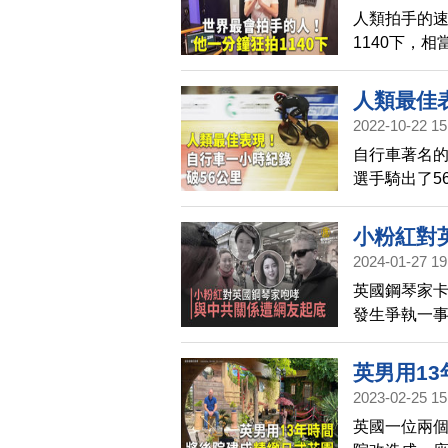
人類拍手的速
1140下，
最快的人。
人類最佳
2022-10-22 15
自行車著名
選手騎出了5
一位英國選
小粉紅對
2024-01-27 19
英國鋼琴家卡瓦
發生爭執一
表示，自己要
身份也被起
英男用1
2023-02-25 15
英國一位兩個