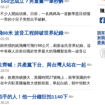
＝550怎成立？男童畫一筆秒解
:06:37
隨
，不少人開始頭痛。日前，一名媽媽為一道數學題目煩惱
到一旁的小兒子突然出手破解。
飛88米 波音工程師破世界紀錄
語言
於我
:01:55
委員
師所摺的紙飛機可飛行88公尺，刷新金氏世界紀錄。這
其中有兩人目前任職於世界最大的飛機製造商—波音公
生齊喊：共產黨下台、與台灣人站在一起
:28:59
命」效應持續擴大，英國時間27號晚上，留學英國的中
集在中共駐英國倫敦大使館前面，舉起白紙，朝中領館大
下台」，並高呼，「和台灣人站在一起」、「和全世界反
拍手的人！他一分鐘狂拍1140下
:36:20