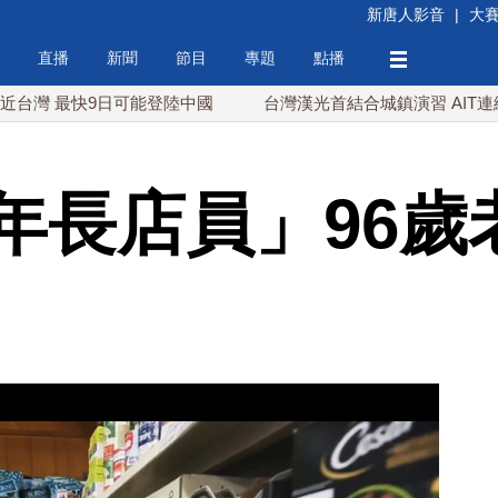
新唐人影音
|
大
直播
新聞
節目
專題
點播
快9日可能登陸中國
台灣漢光首結合城鎮演習 AIT連續發文讚
年長店員」96歲