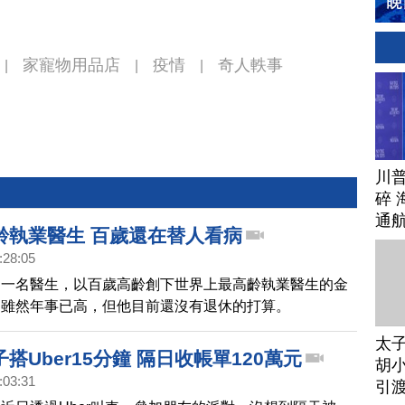
家寵物用品店
疫情
奇人軼事
|
|
|
川
碎 
通
齡執業醫生 百歲還在替人看病
:28:05
州一名醫生，以百歲高齡創下世界上最高齡執業醫生的金
。雖然年事已高，但他目前還沒有退休的打算。
太
搭Uber15分鐘 隔日收帳單120萬元
胡小
:03:31
引