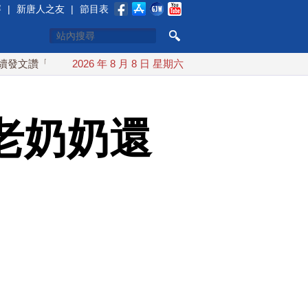
賽
|
新唐人之友
|
節目表
「韌性台灣」
2026 年 8 月 8 日 星期六
搞分化？美情報：普京最快今秋 試探攻擊北約盟
老奶奶還