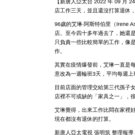
【新唐人亞太台 2022 年 09 
店工作三天，並且還沒打算退休
96歲的艾琳‧阿斯特伯里（Irene 
店。至今四十多年過去了，她還
只負責一些比較簡單的工作，像
作。
其實在疫情爆發前，艾琳一直是
意改為一週輪班3天，平均每週上班
目前店面的管理交給第三代孫子女負責
店裡不可或缺的「家具之一」，
艾琳覺得，出來工作比悶在家裡
現在都沒有退休的打算。
新唐人亞太電視 張明筑 整理報導