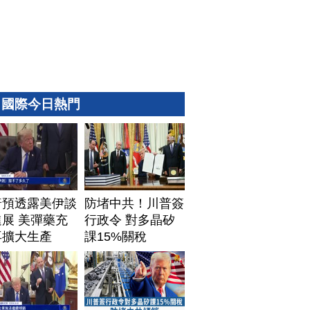
國際今日熱門
普預透露美伊談
防堵中共！川普簽
展 美彈藥充
行政令 對多晶矽
再擴大生產
課15%關稅