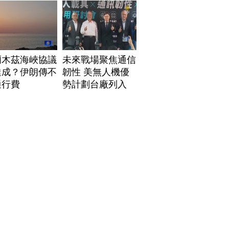
爾木茲海峽協議
未來戰場聚焦通信
達成？伊朗傳不
韌性 美無人機優
通行費
勢計劃台廠列入