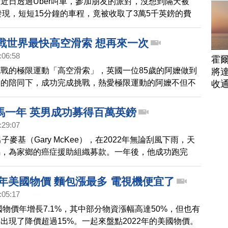
近日透過Uber叫車，參加朋友的派對，沒想到隔天被
才發現，短短15分鐘的車程，竟被收取了3萬5千英鎊的費
幣約123萬元。
挑戰世界最快高空滑索 想再來一次
:06:58
霍
戰的極限運動「高空滑索」，英國一位85歲的阿嬤做到
將
兒的陪同下，成功完成挑戰，熱愛極限運動的阿嬤不但不
收
示將來有機會願意再次嘗試。
馬一年 英男成功募得百萬英鎊
:29:07
子麥基（Gary McKee），在2022年無論刮風下雨，天
馬，為家鄉的癌症援助組織募款。一年後，他成功跑完
松，達成100萬英鎊、約3700萬台幣的募款目標。
2年美國物價 麵包漲最多 電視機便宜了
:05:17
美國物價年增長7.1%，其中部分物資漲幅高達50%，但也有
出現了降價超過15%。一起來盤點2022年的美國物價。