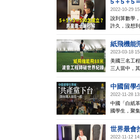
5＋5＋5
2022-10-29 15
說到算數學
許久，沒想
紙飛機能
2023-03-18 15
美國三名工程
三人當中，
司。
中國留學
2022-11-28 13
中國「白紙革
國學生，聚
喊「共產黨
抗獨裁」。
世界最會
2022-11-12 14