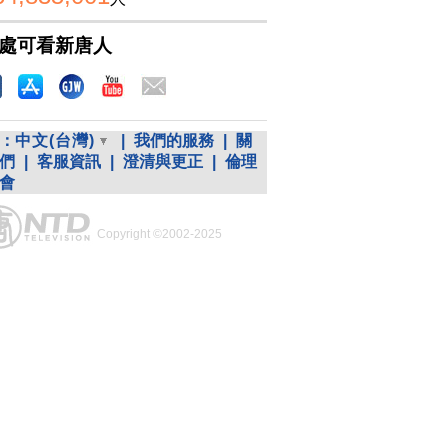
處可看新唐人
：
中文(台灣)
|
我們的服務
|
關
們
|
客服資訊
|
澄清與更正
|
倫理
會
Copyright ©2002-2025