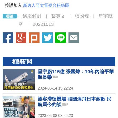
按讚加入
新唐人亞太電視台粉絲團
邊境解封
蔡英文
張國煒
星宇航
|
|
|
空
20221013
|
相關新聞
星宇虧115億 張國煒：10年內追平華
航長榮
2024-06-14 19:22:24
旅客滯留機場 張國煒飛日本致歉 民
航局今約談
2023-05-08 08:24:23