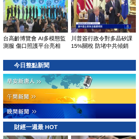
台高齡博覽會 AI多模態監
川普簽行政令對多晶矽課
測服 傷口照護平台亮相
15%關稅 防堵中共傾銷
今日整點新聞
財經一週最 HOT