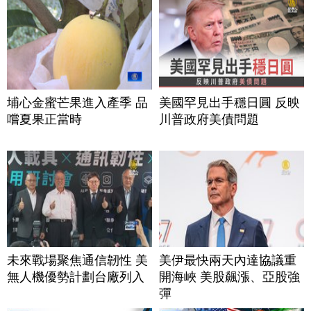
埔心金蜜芒果進入產季 品
美國罕見出手穩日圓 反映
嚐夏果正當時
川普政府美債問題
未來戰場聚焦通信韌性 美
美伊最快兩天內達協議重
無人機優勢計劃台廠列入
開海峽 美股飆漲、亞股強
彈