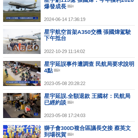
星宇虧115億 張國煒：今年獲利2026
爆發成長
2024-06-14 17:36:19
星宇航空首架A350交機 張國煒駕駛
下午抵台
2022-10-29 11:14:02
星宇延誤事件遭調查 民航局要求說明
4點
2023-05-08 20:28:22
星宇延誤.全額退款 王國材：民航局
已經約談
2023-05-08 17:24:03
獅子會300D複合區議長交接 蔡英文
到場祝賀