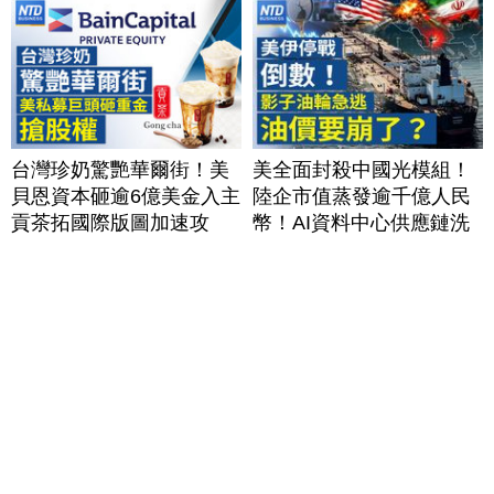
台灣珍奶驚艷華爾街！美
美全面封殺中國光模組！
貝恩資本砸逾6億美金入主
陸企市值蒸發逾千億人民
貢茶拓國際版圖加速攻
幣！AI資料中心供應鏈洗
美？｜#財經新聞｜
牌？台灣喜迎轉單！成關
20260806(四)
鍵樞紐？｜#財經新聞
│20260805 (三)