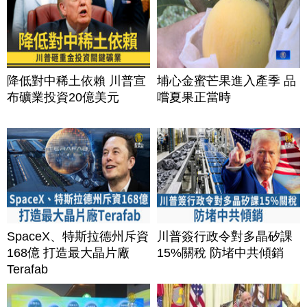
降低對中稀土依賴 川普宣
埔心金蜜芒果進入產季 品
布礦業投資20億美元
嚐夏果正當時
SpaceX、特斯拉德州斥資
川普簽行政令對多晶矽課
168億 打造最大晶片廠
15%關稅 防堵中共傾銷
Terafab