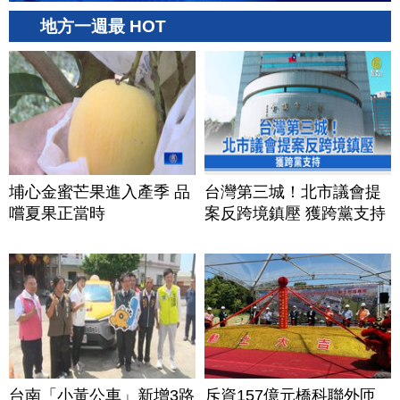
地方一週最 HOT
埔心金蜜芒果進入產季 品
台灣第三城！北市議會提
嚐夏果正當時
案反跨境鎮壓 獲跨黨支持
台南「小黃公車」新增3路
斥資157億元橋科聯外匝