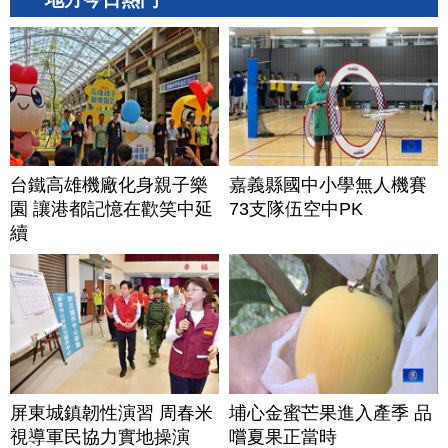
台鐵高雄機廠化身親子樂
嘉義縣國中小學無人機賽
園 讓港都記憶在歡笑中延
73支隊伍空中PK
續
屏東城鎮韌性演習 周春米
埔心金蜜芒果進入產季 品
視導軍民協力實地操演
嚐夏果正當時