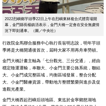
2022烈嶼鄉芋頭季22日上午在烈嶼東林複合式體育場開
幕，金門縣長楊鎮浯表示，金門大橋一定會在安全無虞情
況下即刻通車。（圖／中央社）
行政院金馬聯合服務中心執行長翁明志說，明年芋頭
季將是大橋開通後首次，屆時大家不用再舟車勞頓。
金門大橋計畫主軸為「七分觀光、三分交通」，經由
穩定陸運運輸，串聯大、小金門主要公路系統，聯結
大、小金門成完整區域，均衡區域發展，整合分配
大、小金門醫療資源，帶動地方整體繁榮與進步及促
進觀光產業。
金門大橋西起烈嶼后頭地區、東迄於金寧鄉慈湖地