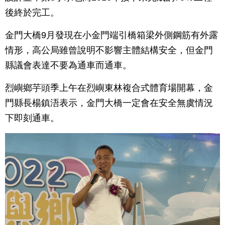
後終於完工。
金門大橋9月發現在小金門端引橋箱梁外側鋼筋有外露
情形，高公局雖曾說明不影響主體結構安全，但金門
縣議會表達不要為通車而通車。
烈嶼鄉芋頭季上午在烈嶼東林複合式體育場開幕，金
門縣長楊鎮浯表示，金門大橋一定會在安全無虞情況
下即刻通車。