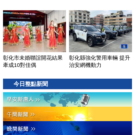
彰化市未婚聯誼開花結果
彰化縣強化警用車輛 提升
牽成10對佳偶
治安網機動力
今日整點新聞