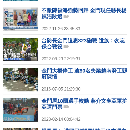
不敵陳福海強勢回歸 金門現任縣長楊
鎮浯敗選
2022-11-26 23:45:33
台防長金門追思823砲戰 遺族：勿忘
保台戰役
2022-08-23 22:19:31
金門大橋停工 逾80名失業越南勞工縣
府陳情
2016-07-05 21:29:30
金門馬18國選手較勁 蔣介文奪亞軍拚
亞運門票
2023-02-14 08:04:42