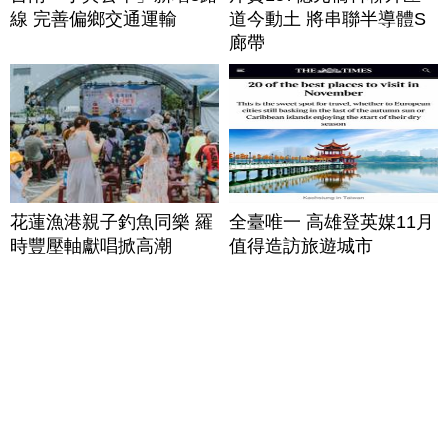
線 完善偏鄉交通運輸
道今動土 將串聯半導體S
廊帶
花蓮漁港親子釣魚同樂 羅
全臺唯一 高雄登英媒11月
時豐壓軸獻唱掀高潮
值得造訪旅遊城市