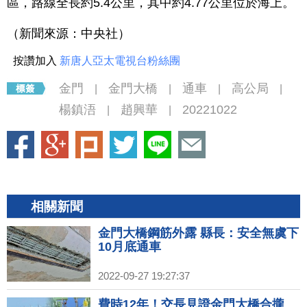
區，路線全長約5.4公里，其中約4.77公里位於海上。
（新聞來源：中央社）
按讚加入
新唐人亞太電視台粉絲團
金門
金門大橋
通車
高公局
|
|
|
|
楊鎮浯
趙興華
20221022
|
|
相關新聞
金門大橋鋼筋外露 縣長：安全無虞下
10月底通車
2022-09-27 19:27:37
費時12年！交長見證金門大橋合攏