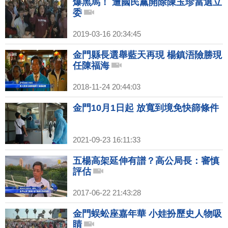
爆黑馬！ 遭國民黨開除陳玉珍當選立
委
2019-03-16 20:34:45
金門縣長選舉藍天再現 楊鎮浯險勝現
任陳福海
2018-11-24 20:44:03
金門10月1日起 放寬到境免快篩條件
2021-09-23 16:11:33
五楊高架延伸有譜？高公局長：審慎
評估
2017-06-22 21:43:28
金門蜈蚣座嘉年華 小娃扮歷史人物吸
睛