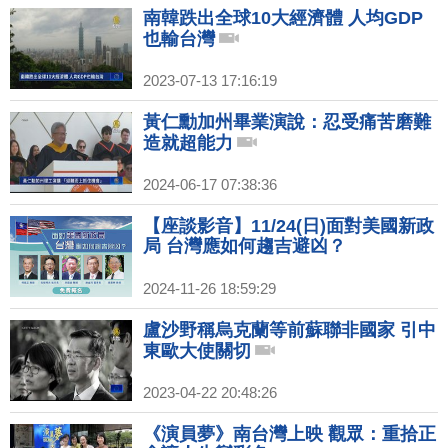
南韓跌出全球10大經濟體 人均GDP
也輸台灣
2023-07-13 17:16:19
黃仁勳加州畢業演說：忍受痛苦磨難
造就超能力
2024-06-17 07:38:36
【座談影音】11/24(日)面對美國新政
局 台灣應如何趨吉避凶？
2024-11-26 18:59:29
盧沙野稱烏克蘭等前蘇聯非國家 引中
東歐大使關切
2023-04-22 20:48:26
《演員夢》南台灣上映 觀眾：重拾正