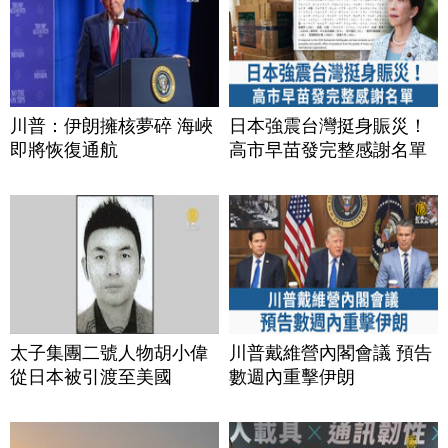
川普：伊朗擁核夢碎 海峽
日本強震台灣挺身賑災！
即將恢復通航
高市早苗發完整感謝名單
太子集團二號人物胡小偉
川普戴維營內閣會議 預告
從日本被引渡至美國
數週內重擊伊朗