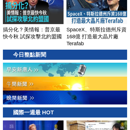
搞分化？美情報：普京最
SpaceX、特斯拉德州斥資
快今秋 試探攻擊北約盟國
168億 打造最大晶片廠
Terafab
今日整點新聞
國際一週最 HOT