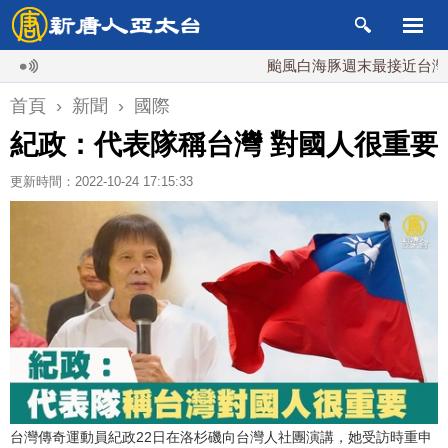
颱風白海豚週末最接近台灣 最快9
首頁
›
新聞
›
國際
紀政：代表隊稱台灣 對國人很重要
更新時間：2022-10-24 17:15:33
台灣傳奇運動員紀政22日在洛杉磯向台灣人社團演講，她受訪時重申