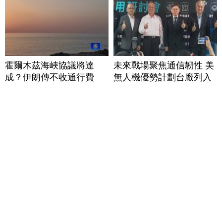
霍爾木茲海峽協議將達
未來戰場聚焦通信韌性 美
成？伊朗傳不收通行費
無人機優勢計劃台廠列入