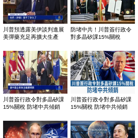
川普預透露美伊談判進展
防堵中共！川普簽行政令
美彈藥充足再擴大生產
對多晶矽課15%關稅
川普簽行政令對多晶矽課
川普簽行政令對多晶矽課
15%關稅 防堵中共傾銷
15%關稅 防堵中共傾銷