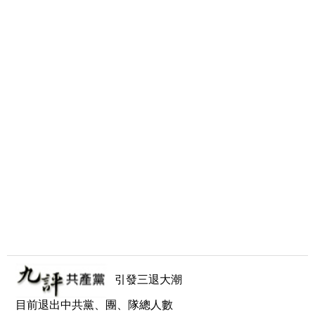
引發三退大潮
目前退出中共黨、團、隊總人數