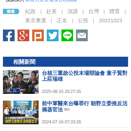
紀政
赴美
演講
台灣
體育
|
|
|
|
|
東京奧運
正名
公投
20221023
|
|
|
相關新聞
台核三重啟公投末場辯論會 童子賢對
上莊瑞雄
2025-08-15 20:27:35
前中軍醫來台曝罪行 朝野立委推反活
摘器官法
2024-07-16 07:33:26