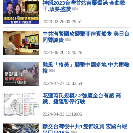
神韻2023台灣首站苗栗爆滿 金曲歌
王.政要盛讚
2023-02-26 09:25:51
中共海警圍攻襲擊菲律賓船隻 美日台
同聲譴責
2024-06-20 19:40:26
颱風「格美」襲擊中國多地 中共壓熱
搜
2024-07-27 19:32:54
花蓮芮氏規模7.2強震全台有感 高
鐵、捷運暫停行駛
2024-04-03 11:18:06
斷交台灣後中共1隻都沒買 宏國白蝦
出口少25％