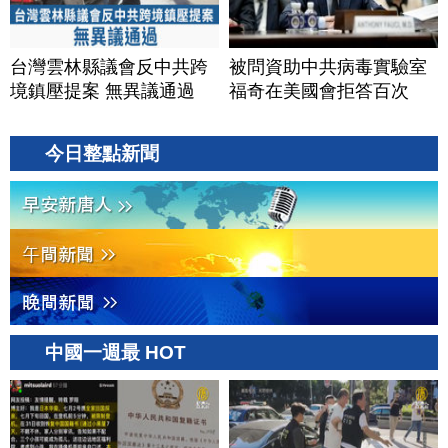
台灣雲林縣議會反中共跨
被問資助中共病毒實驗室
境鎮壓提案 無異議通過
福奇在美國會拒答百次
今日整點新聞
中國一週最 HOT