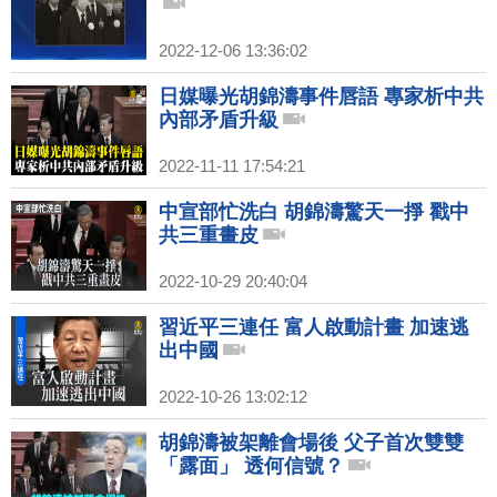
2022-12-06 13:36:02
日媒曝光胡錦濤事件唇語 專家析中共
內部矛盾升級
2022-11-11 17:54:21
中宣部忙洗白 胡錦濤驚天一掙 戳中
共三重畫皮
2022-10-29 20:40:04
習近平三連任 富人啟動計畫 加速逃
出中國
2022-10-26 13:02:12
胡錦濤被架離會場後 父子首次雙雙
「露面」 透何信號？