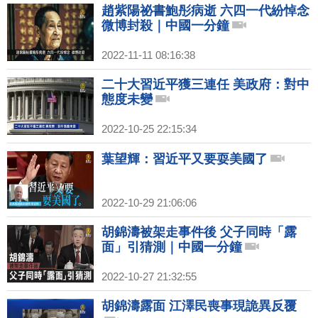
趙紫陽祕書鮑彤病逝 六四一代紛悼念
微博封殺｜中國一分鐘
2022-11-11 08:16:38
二十大習近平獲三連任 美政府：對中
態度未變
2022-10-25 22:15:34
葉望輝：習近平又要耍美國了
2022-10-29 21:06:06
胡錦濤被架走事件後 父子同時「露
面」引猜測｜中國一分鐘
2022-10-27 21:32:55
胡錦濤露面 江澤民喪事現詭異反覆