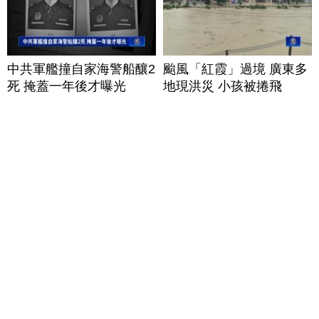
中共軍艦撞自家海警船釀2
颱風「紅霞」過境 廣東多
死 掩蓋一年後才曝光
地現洪災 小孩被捲飛