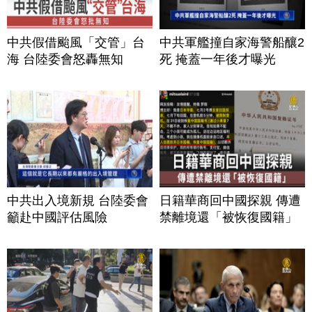
中共假借颱風「交管」台
中共軍艦撞自家海警船釀2
海 台陸委會怒轟無知
死 掩蓋一年後才曝光
中共出入境新規 台陸委會
日籍華商回中國探親 傳遭
籲赴中國評估風險
禁離境還「被恢復國籍」