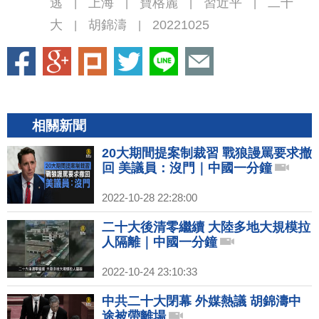
逃
上海
寶格麗
習近平
二十
|
|
|
|
大
胡錦濤
20221025
|
|
相關新聞
20大期間提案制裁習 戰狼謾罵要求撤
回 美議員：沒門｜中國一分鐘
2022-10-28 22:28:00
二十大後清零繼續 大陸多地大規模拉
人隔離｜中國一分鐘
2022-10-24 23:10:33
中共二十大閉幕 外媒熱議 胡錦濤中
途被帶離場