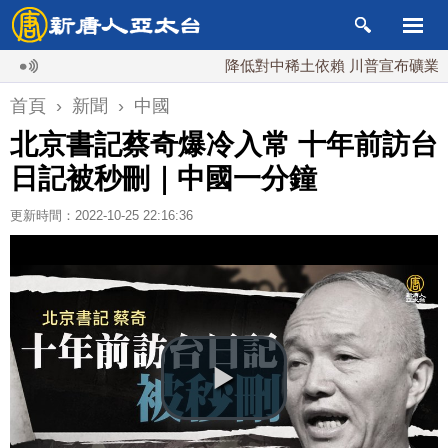
降低對中稀土依賴 川普宣布礦業投資20
首頁
›
新聞
›
中國
北京書記蔡奇爆冷入常 十年前訪台
日記被秒刪｜中國一分鐘
更新時間：2022-10-25 22:16:36