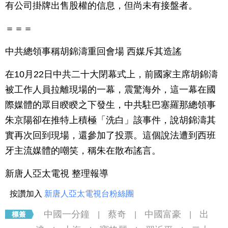
有公司掛牌出售股權的信息，但尚未有接盤者。
＝＝＝
中共總領事稱胡錦濤重回會場 西媒斥其造謠
在10月22日中共二十大閉幕式上，前國家主席胡錦濤
被工作人員拉離現場的一幕，震驚海外，這一幕在國
際媒體的眾目睽睽之下發生，中共駐巴塞羅那總領事
朱京陽卻在推特上積極「洗白」該事件，說胡錦濤其
實再次回到現場，還參加了投票。這個說法遭到西班
牙主流媒體的嘲笑，稱朱在散布謠言。
新唐人亞太電視 整理報導
按讚加入
新唐人亞太電視台粉絲團
中國一分鐘
蔡奇
中國富豪
出
|
|
|