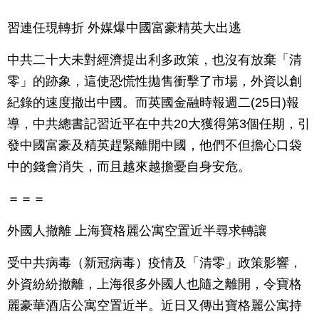
習連任現轉折 外媒爆中國富豪精英大出逃
中共二十大未對經濟提出利多政策，也沒有放棄「清
零」的跡象，這使恐慌性拋售衝擊了市場，外資以創
紀錄的速度撤出中國。而英國金融時報週二(25日)報
導，中共總書記習近平在中共20大獲得第3個任期，引
發中國富豪及精英趕緊離開中國，他們不但擔心口袋
中的錢會消失，而且越來越擔憂自身安危。
＝＝＝
外國人撤離 上海寶格麗公寓空置近半尋求轉讓
受中共病毒（新冠病毒）疫情及「清零」政策影響，
外資紛紛撤離，上海很多外國人也隨之離開，令寶格
麗豪華酒店公寓空置近半。近日又傳出寶格麗公寓持