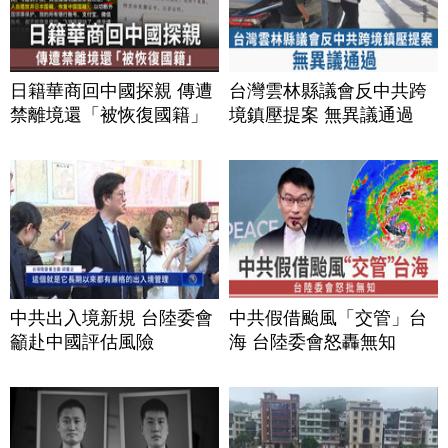
日籍華商回中國探親 傳遭
台灣雲林縣議會反中共跨
禁離境還「被恢復國籍」
境鎮壓提案 無異議通過
中共出入境新規 台陸委會
中共假借颱風「交管」台
籲赴中國評估風險
海 台陸委會怒轟無知