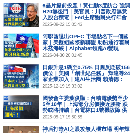
6晶片提前投產！黃仁勳3度訪台 強調
H20無後門｜美官員：川普政府無意
入股台積電｜Fed主席鮑爾央行年會
告別演說 預料「政策框架」大調整｜
2025-08-22 19:09:43
台灣內閣傳將改組！龔明鑫有望轉任
經濟部長
阿聯酋退出OPEC 市場點名下一個國
家｜美擬組國際新聯盟 助船通行霍爾
木茲海峽｜Alphabet領跑AI變現
Meta陷資本支出壓力｜台灣第1季經
2026-04-30 20:01:49
濟成長率達13.69%
日銀升息1碼至0.75% 日圓反貶破156
價位｜美國「創世紀任務」 輝達等24
家企業加入｜建AI生活圈 賴清德：
2040年為台育50萬AI人才｜高雄新百
2025-12-19 19:33:02
貨商場齊發！日商三井百億投資建
LaLaport
國發會主委葉俊顯：台積電優勢至少
5至10年｜上海部分房價接近腰斬 跌
勢或將持續｜台電林口1號機故障 供
電下降亮吃緊黃燈｜美中擬組新公司
2025-09-17 19:50:59
管理TikTok美業務 美方持股8成
神盾打造AI之眼攻無人機市場 明年輝