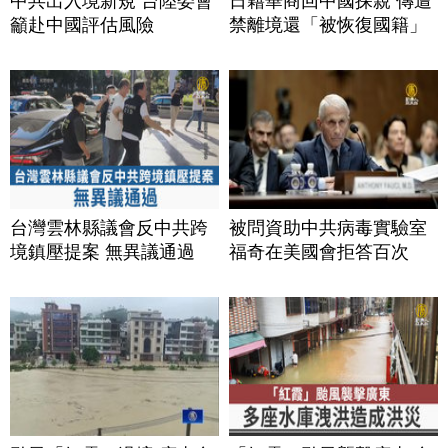
中共出入境新規 台陸委會
日籍華商回中國探親 傳遭
籲赴中國評估風險
禁離境還「被恢復國籍」
台灣雲林縣議會反中共跨
被問資助中共病毒實驗室
境鎮壓提案 無異議通過
福奇在美國會拒答百次