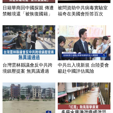
日籍華商回中國探親 傳遭
被問資助中共病毒實驗室
禁離境還「被恢復國籍」
福奇在美國會拒答百次
台灣雲林縣議會反中共跨
中共出入境新規 台陸委會
境鎮壓提案 無異議通過
籲赴中國評估風險