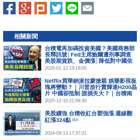
相關新聞
台積電再加碼投資美國？美國商務部
長釋訊號│Fed主席鮑爾遭刑事調查
美股期貨跌、金價漲│降低對中國依
賴！日本啟動深海稀土開採計劃│全
2026-01-12 19:18:05
球股市頻創高！台灣國安基金宣布退
場
Netflix買華納派拉蒙搶親 娛樂影視板
塊將變動？｜川普放行賣輝達H200晶
片 中國卻抵制 誰損失大？｜台積南
京廠VEU年底美撤銷 先進製程加碼投
2025-12-10 21:58:30
資台南｜台手搖飲進駐美國一級戰區
K型經濟衝擊消費力？
美股續強 台積收紅台塑強漲.週線翻
紅漲324點
2024-09-13 17:37:21