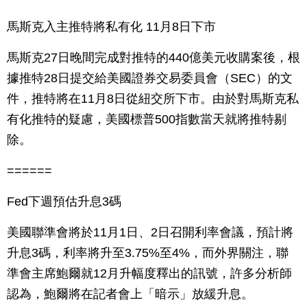
馬斯克入主推特將私有化 11月8日下市
馬斯克27日晚間完成對推特的440億美元收購案後，根
據推特28日提交給美國證券交易委員會（SEC）的文
件，推特將在11月8日從紐交所下市。由於對馬斯克私
有化推特的疑慮，美國標普500指數當天就將推特剔
除。
======
Fed下週預估升息3碼
美國聯準會將於11月1日、2日召開利率會議，預計將
升息3碼，利率將升至3.75%至4%，而外界關注，聯
準會主席鮑爾就12月升幅度釋出的訊號，許多分析師
認為，鮑爾將在記者會上「暗示」放緩升息。