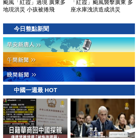
颱風「紅霞」過境 廣東多
「紅霞」颱風襲擊廣東 多
地現洪災 小孩被捲飛
座水庫洩洪造成洪災
今日整點新聞
中國一週最 HOT