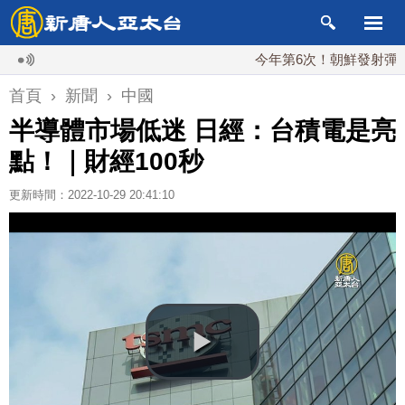
今年第6次！朝鮮發射彈道導彈 
首頁
›
新聞
›
中國
半導體市場低迷 日經：台積電是亮
點！｜財經100秒
更新時間：2022-10-29 20:41:10