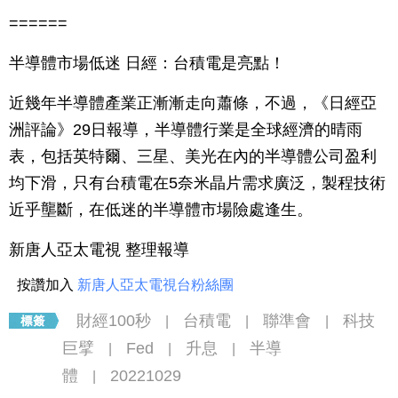
======
半導體市場低迷 日經：台積電是亮點！
近幾年半導體產業正漸漸走向蕭條，不過，《日經亞
洲評論》29日報導，半導體行業是全球經濟的晴雨
表，包括英特爾、三星、美光在內的半導體公司盈利
均下滑，只有台積電在5奈米晶片需求廣泛，製程技術
近乎壟斷，在低迷的半導體市場險處逢生。
新唐人亞太電視 整理報導
按讚加入
新唐人亞太電視台粉絲團
財經100秒
台積電
聯準會
科技
|
|
|
巨擘
Fed
升息
半導
|
|
|
體
20221029
|