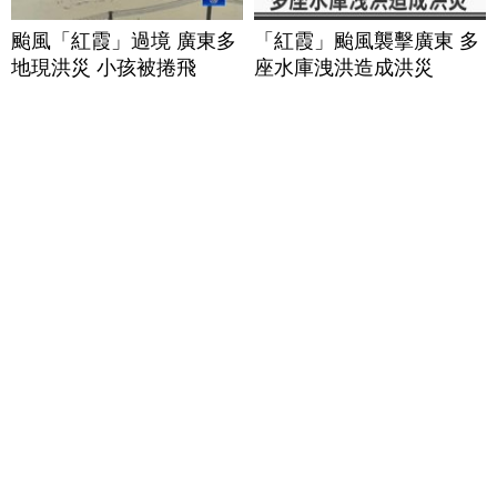
颱風「紅霞」過境 廣東多
「紅霞」颱風襲擊廣東 多
地現洪災 小孩被捲飛
座水庫洩洪造成洪災