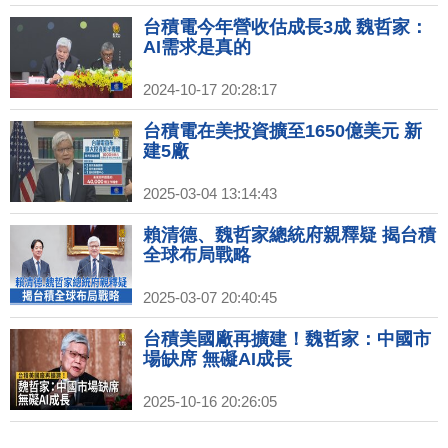
製DUV生產65奈米晶片扯8奈米 遭打
臉
台積電今年營收估成長3成 魏哲家：
AI需求是真的
2024-10-17 20:28:17
台積電在美投資擴至1650億美元 新
建5廠
2025-03-04 13:14:43
賴清德、魏哲家總統府親釋疑 揭台積
全球布局戰略
2025-03-07 20:40:45
台積美國廠再擴建！魏哲家：中國市
場缺席 無礙AI成長
2025-10-16 20:26:05