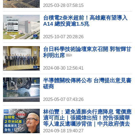
2025-03-28 07:58:15
台積電2奈米超前！高雄廠有望導入
A14 總投資逾1.5兆
2025-10-07 20:28:26
台日科學技術論壇東京召開 郭智輝甘
利明出席
2024-08-30 12:56:41
半導體關稅傳將公布 台灣提出意見書
磋商
2025-05-07 07:43:26
林伯豐：避免通膨央行應降息 電價應
適可而止｜張國煒出招！控告張國華
等人違反遺囑涉背信｜中共政府債去
年逾70兆 專家：債務將連環爆｜中國
2024-09-18 19:40:27