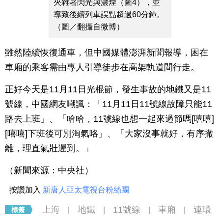
夾雜著閃光與濃煙（圖4），並
導致後續列車誤點超過60分鐘。
（圖／翻攝自微博）
雖然陸續恢復通車，但中國媒體澎湃新聞報導，困在
車廂的乘客需由專人引導徒步在高架軌道間行走。
正好今天是11月11日光棍節，發生事故的地鐵又是11
號線，中國網友嘲諷：「11月11日11號線故障只能11
路去上班」、「哈哈，11號線也想一起來過節嗎[嘻嘻]
[嘻嘻]下班後可別淘氣咯」、「大家沒事就好，有序撤
離，理直氣壯遲到。」
（新聞來源：中央社）
按讚加入
新唐人亞太電視台粉絲團
上海
地鐵
11號線
車廂
連環
|
|
|
|