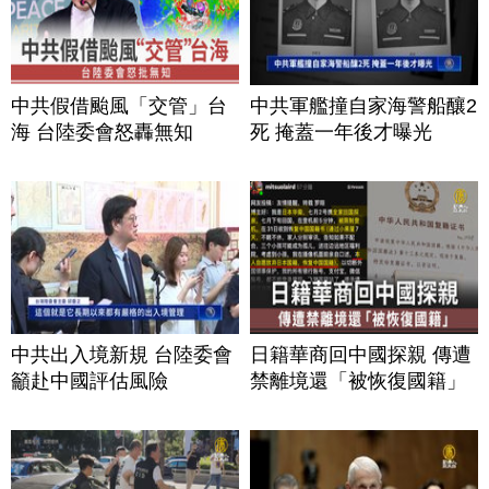
中共假借颱風「交管」台
中共軍艦撞自家海警船釀2
海 台陸委會怒轟無知
死 掩蓋一年後才曝光
中共出入境新規 台陸委會
日籍華商回中國探親 傳遭
籲赴中國評估風險
禁離境還「被恢復國籍」