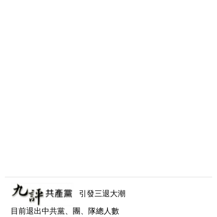
引發三退大潮
目前退出中共黨、團、隊總人數