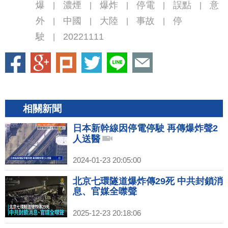
爆
濃煙
爆炸
停電
誤點
意
|
|
|
|
|
外
中國
大陸
事故
停
|
|
|
|
駛
20221111
|
相關新聞
日本新幹線因停電停駛 再傳爆炸聲2
人送醫
2024-01-23 20:05:00
北京七環隧道爆炸傳29死 中共封鎖消
息、官媒全噤聲
2025-12-23 20:18:06