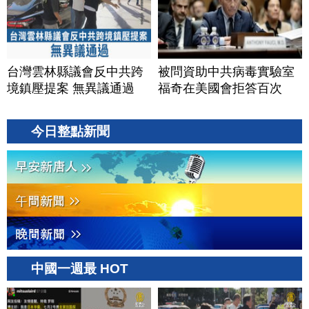
台灣雲林縣議會反中共跨
被問資助中共病毒實驗室
境鎮壓提案 無異議通過
福奇在美國會拒答百次
今日整點新聞
中國一週最 HOT