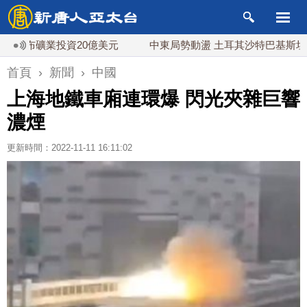
礦業投資20億美元
中東局勢動盪 土耳其沙特巴基斯坦誓共同
首頁
›
新聞
›
中國
上海地鐵車廂連環爆 閃光夾雜巨響
濃煙
更新時間：2022-11-11 16:11:02