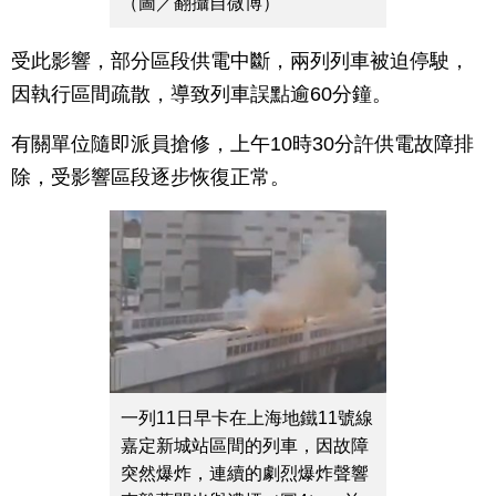
（圖／翻攝自微博）
受此影響，部分區段供電中斷，兩列列車被迫停駛，
因執行區間疏散，導致列車誤點逾60分鐘。
有關單位隨即派員搶修，上午10時30分許供電故障排
除，受影響區段逐步恢復正常。
一列11日早卡在上海地鐵11號線
嘉定新城站區間的列車，因故障
突然爆炸，連續的劇烈爆炸聲響