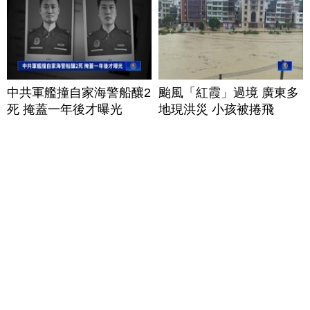
中共軍艦撞自家海警船釀2
颱風「紅霞」過境 廣東多
死 掩蓋一年後才曝光
地現洪災 小孩被捲飛