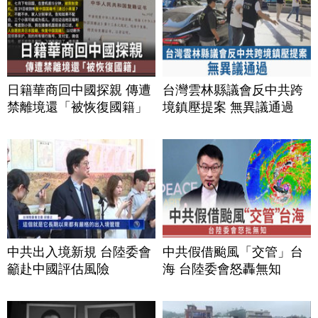
日籍華商回中國探親 傳遭
台灣雲林縣議會反中共跨
禁離境還「被恢復國籍」
境鎮壓提案 無異議通過
中共出入境新規 台陸委會
中共假借颱風「交管」台
籲赴中國評估風險
海 台陸委會怒轟無知