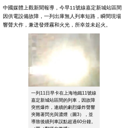
中國媒體上觀新聞報導，今早11號線嘉定新城站區間
因供電設備故障，一列出庫無人列車短路，瞬間現場
響聲大作，兼迸發煙霧和火光，所幸並未起火。
一列11日早卡在上海地鐵11號線
嘉定新城站區間的列車，因故障
突然爆炸，連續的劇烈爆炸聲響
夾雜著閃光與濃煙（圖3），並
導致後續列車誤點超過60分鐘。