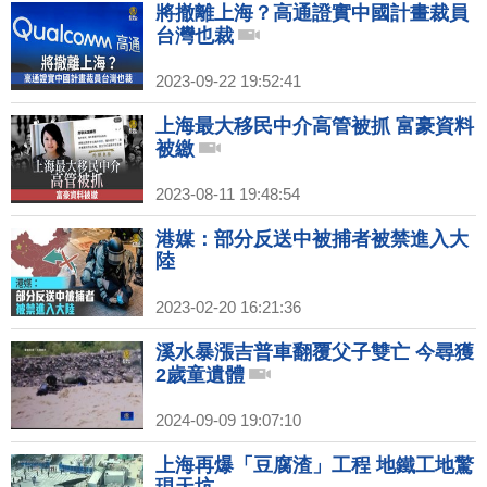
將撤離上海？高通證實中國計畫裁員
台灣也裁
2023-09-22 19:52:41
上海最大移民中介高管被抓 富豪資料
被繳
2023-08-11 19:48:54
港媒：部分反送中被捕者被禁進入大
陸
2023-02-20 16:21:36
溪水暴漲吉普車翻覆父子雙亡 今尋獲
2歲童遺體
2024-09-09 19:07:10
上海再爆「豆腐渣」工程 地鐵工地驚
現天坑