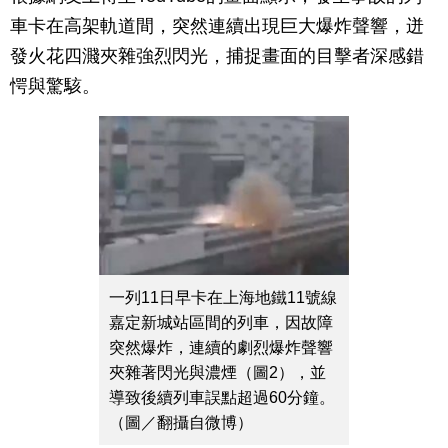
車卡在高架軌道間，突然連續出現巨大爆炸聲響，迸
發火花四濺夾雜強烈閃光，捕捉畫面的目擊者深感錯
愕與驚駭。
一列11日早卡在上海地鐵11號線
嘉定新城站區間的列車，因故障
突然爆炸，連續的劇烈爆炸聲響
夾雜著閃光與濃煙（圖2），並
導致後續列車誤點超過60分鐘。
（圖／翻攝自微博）