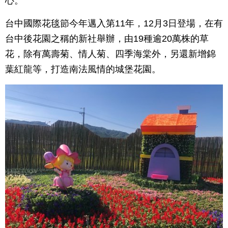
心。
台中國際花毯節今年邁入第11年，12月3日登場，在有
台中後花園之稱的新社舉辦，由19種逾20萬株的草
花，除有萬壽菊、情人菊、四季海棠外，另還新增錦
葉紅龍等，打造南法風情的城堡花園。