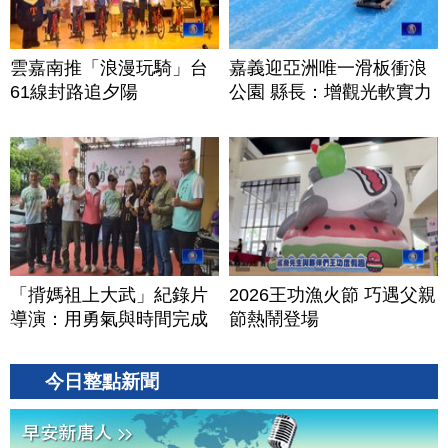
雲嘉南推「浪漫玩騎」台
嘉義迎亞洲唯一滑板衝浪
61線封路追夕陽
公園 縣長：增觀光軟實力
「揹媽祖上大武」紀錄片
2026王功漁火節 巧遇父親
導演：用勇氣與時間完成
節熱鬧登場
今日整點新聞