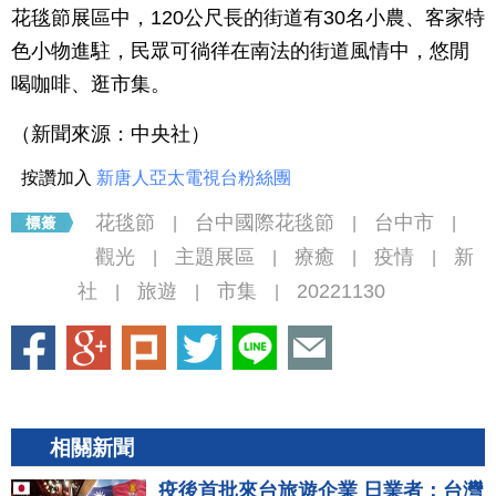
花毯節展區中，120公尺長的街道有30名小農、客家特
色小物進駐，民眾可徜徉在南法的街道風情中，悠閒
喝咖啡、逛市集。
（新聞來源：中央社）
按讚加入
新唐人亞太電視台粉絲團
花毯節
台中國際花毯節
台中市
|
|
|
觀光
主題展區
療癒
疫情
新
|
|
|
|
社
旅遊
市集
20221130
|
|
|
相關新聞
疫後首批來台旅遊企業 日業者：台灣