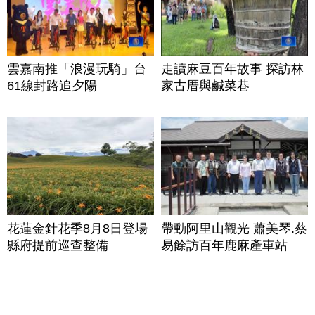
雲嘉南推「浪漫玩騎」台
走讀麻豆百年故事 探訪林
61線封路追夕陽
家古厝與鹹菜巷
花蓮金針花季8月8日登場
帶動阿里山觀光 蕭美琴.蔡
縣府提前巡查整備
易餘訪百年鹿麻產車站