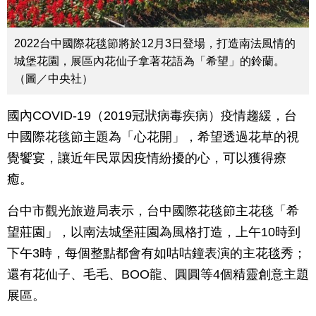
2022台中國際花毯節將於12月3日登場，打造南法風情的
城堡花園，展區內花仙子拿著花語為「希望」的鈴蘭。
（圖／中央社）
國內COVID-19（2019冠狀病毒疾病）疫情趨緩，台
中國際花毯節主題為「心花開」，希望透過花草的視
覺饗宴，讓近年民眾因疫情紛擾的心，可以獲得療
癒。
台中市觀光旅遊局表示，台中國際花毯節主花毯「希
望莊園」，以南法城堡莊園為風格打造，上午10時到
下午3時，每個整點都會有如咕咕鐘表演的主花毯秀；
還有花仙子、毛毛、BOO龍、圓圓等4個精靈創意主題
展區。