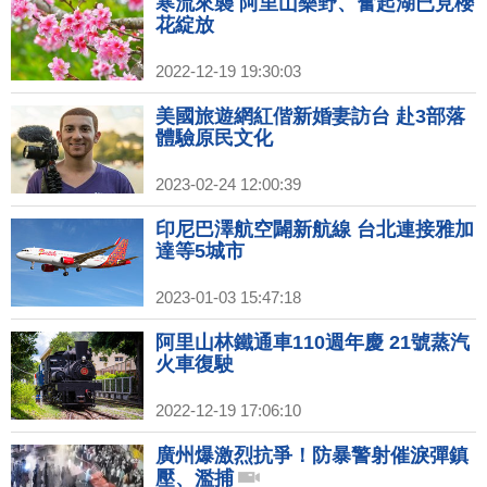
寒流來襲 阿里山樂野、奮起湖已見櫻
花綻放
2022-12-19 19:30:03
美國旅遊網紅偕新婚妻訪台 赴3部落
體驗原民文化
2023-02-24 12:00:39
印尼巴澤航空闢新航線 台北連接雅加
達等5城市
2023-01-03 15:47:18
阿里山林鐵通車110週年慶 21號蒸汽
火車復駛
2022-12-19 17:06:10
廣州爆激烈抗爭！防暴警射催淚彈鎮
壓、濫捕