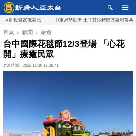
投資20億美元
中東局勢動盪 土耳其沙特巴基斯坦誓共同防禦
首頁
›
新聞
›
旅遊
台中國際花毯節12/3登場 「心花
開」療癒民眾
更新時間：2022-11-30 17:28:41