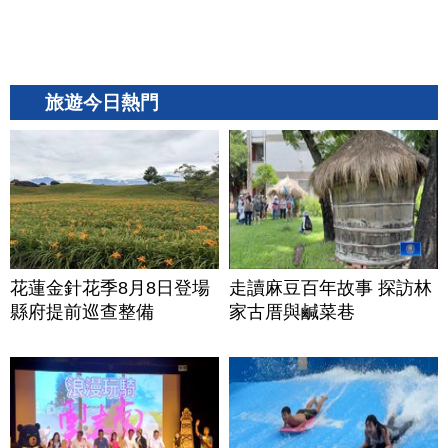
旅遊今日熱門
花蓮金針花季8月8日登場
走讀麻豆百年故事 探訪林
縣府提前巡查整備
家古厝與鹹菜巷