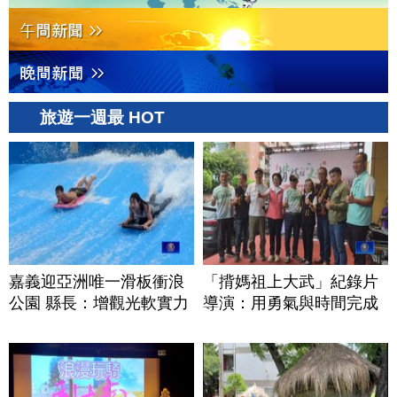
旅遊一週最 HOT
嘉義迎亞洲唯一滑板衝浪
「揹媽祖上大武」紀錄片
公園 縣長：增觀光軟實力
導演：用勇氣與時間完成