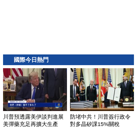
國際今日熱門
川普預透露美伊談判進展
防堵中共！川普簽行政令
美彈藥充足再擴大生產
對多晶矽課15%關稅