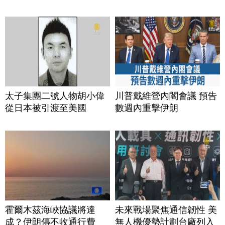
太子集團二號人物胡小偉
川普戴維營內閣會議 預告
從日本被引渡至美國
數週內重擊伊朗
霍爾木茲海峽協議將達
未來戰場聚焦通信韌性 美
成？伊朗傳不收通行費
無人機優勢計劃台廠列入