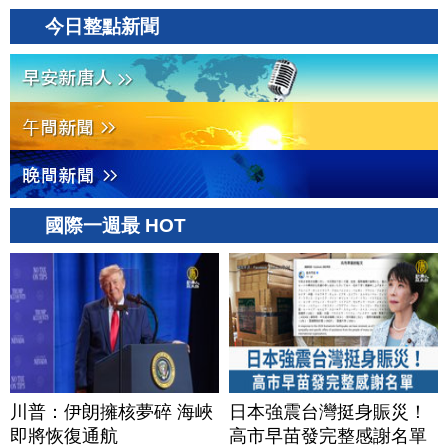
今日整點新聞
國際一週最 HOT
川普：伊朗擁核夢碎 海峽
日本強震台灣挺身賑災！
即將恢復通航
高市早苗發完整感謝名單