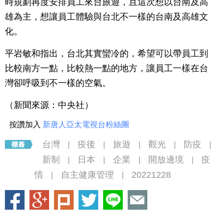
時規劃再度安排員工來台旅遊，且這次想以台南及高
雄為主，想讓員工體驗與台北不一樣的台南及高雄文
化。
平岩敏和指出，台北其實蠻冷的，希望可以帶員工到
比較南方一點，比較熱一點的地方，讓員工一樣在台
灣卻呼吸到不一樣的空氣。
（新聞來源：中央社）
按讚加入
新唐人亞太電視台粉絲團
台灣
疫後
旅遊
觀光
防疫
|
|
|
|
|
新制
日本
企業
開放邊境
疫
|
|
|
|
情
自主健康管理
20221228
|
|