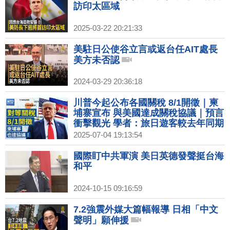
訪印太區域
2025-03-22 20:21:33
美駐日公使谷立言或返台任AIT處長
美方未否認
2024-03-29 20:36:18
川普今起公布各國關稅 8/1開徵｜柬
埔寨宣布 與美國達成關稅協議｜預言
衝擊觀光 學者：旅日遊客較去年同期
略減｜光陽新董座首亮相 柯俊斌：燃
2025-07-04 19:13:54
油機車擴大布局
國際盯中共軍演 美日英德發聲挺台海
和平
2024-10-15 09:16:59
7.2強震外媒大篇幅報導 日相「中文
聲明」願伸援