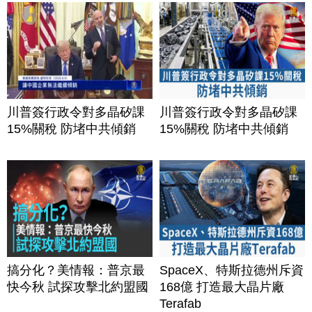
川普簽行政令對多晶矽課
川普簽行政令對多晶矽課
15%關稅 防堵中共傾銷
15%關稅 防堵中共傾銷
搞分化？美情報：普京最
SpaceX、特斯拉德州斥資
快今秋 試探攻擊北約盟國
168億 打造最大晶片廠
Terafab