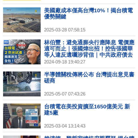
美國廠成本僅高台灣10%！揭台積電
優勢關鍵
2025-03-28 07:58:15
林伯豐：避免通膨央行應降息 電價應
適可而止｜張國煒出招！控告張國華
等人違反遺囑涉背信｜中共政府債去
年逾70兆 專家：債務將連環爆｜中國
2024-09-18 19:40:27
製DUV生產65奈米晶片扯8奈米 遭打
臉
半導體關稅傳將公布 台灣提出意見書
磋商
2025-05-07 07:43:26
台積電在美投資擴至1650億美元 新
建5廠
2025-03-04 13:14:43