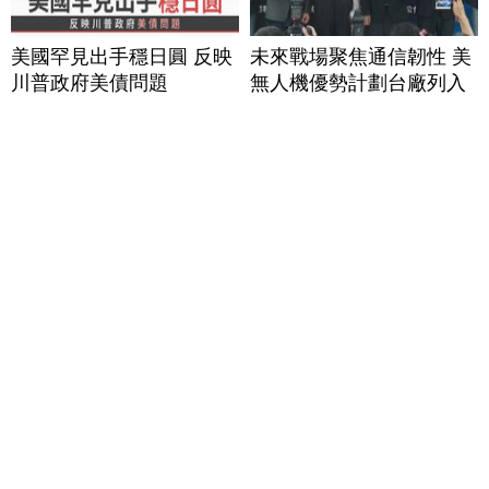
美國罕見出手穩日圓 反映
未來戰場聚焦通信韌性 美
川普政府美債問題
無人機優勢計劃台廠列入