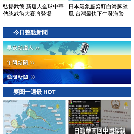
弘揚武德 新唐人全球中華
日本氣象廳緊盯白海豚颱
傳統武術大賽將登場
風 台灣最快下午發海警
今日整點新聞
要聞一週最 HOT