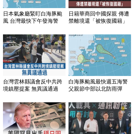
日本氣象廳緊盯白海豚颱
日籍華商回中國探親 傳遭
風 台灣最快下午發海警
禁離境還「被恢復國籍」
台灣雲林縣議會反中共跨
白海豚颱風最快週五海警
境鎮壓提案 無異議通過
父親節中部以北防雨彈