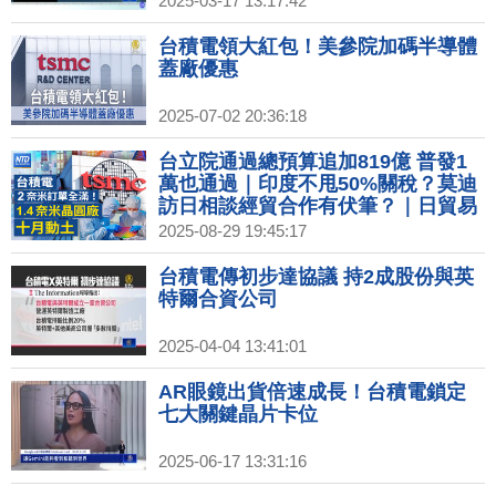
2025-03-17 13:17:42
台積電領大紅包！美參院加碼半導體
蓋廠優惠
2025-07-02 20:36:18
台立院通過總預算追加819億 普發1
萬也通過｜印度不甩50%關稅？莫迪
訪日相談經貿合作有伏筆？｜日貿易
談判代表：川普關稅發布前 將再赴美
2025-08-29 19:45:17
訪問｜泰勒絲經濟學超狂 訂婚照破3
千萬讚.求婚裙售罄
台積電傳初步達協議 持2成股份與英
特爾合資公司
2025-04-04 13:41:01
AR眼鏡出貨倍速成長！台積電鎖定
七大關鍵晶片卡位
2025-06-17 13:31:16