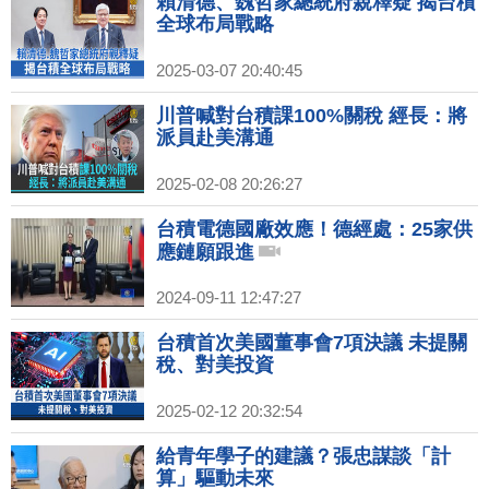
賴清德、魏哲家總統府親釋疑 揭台積
全球布局戰略
2025-03-07 20:40:45
川普喊對台積課100%關稅 經長：將
派員赴美溝通
2025-02-08 20:26:27
台積電德國廠效應！德經處：25家供
應鏈願跟進
2024-09-11 12:47:27
台積首次美國董事會7項決議 未提關
稅、對美投資
2025-02-12 20:32:54
給青年學子的建議？張忠謀談「計
算」驅動未來