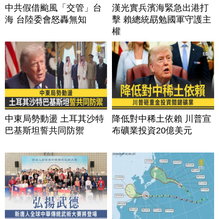
中共假借颱風「交管」台
漢光實兵濱海緊急出港打
海 台陸委會怒轟無知
擊 賴總統勗勉國軍守護主
權
中東局勢動盪 土耳其沙特
降低對中稀土依賴 川普宣
巴基斯坦誓共同防禦
布礦業投資20億美元