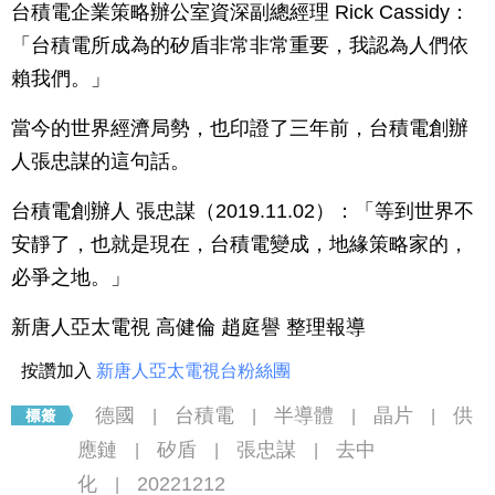
台積電企業策略辦公室資深副總經理 Rick Cassidy：
「台積電所成為的矽盾非常非常重要，我認為人們依
賴我們。」
當今的世界經濟局勢，也印證了三年前，台積電創辦
人張忠謀的這句話。
台積電創辦人 張忠謀（2019.11.02）：「等到世界不
安靜了，也就是現在，台積電變成，地緣策略家的，
必爭之地。」
新唐人亞太電視 高健倫 趙庭譽 整理報導
按讚加入
新唐人亞太電視台粉絲團
德國
台積電
半導體
晶片
供
|
|
|
|
應鏈
矽盾
張忠謀
去中
|
|
|
化
20221212
|