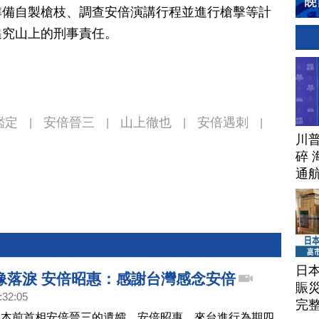
準備自製槍枝、調查安倍演講行程並進行槍擊等計
追究山上的刑事責任。
鑑定
安倍晉三
山上徹也
安倍遇刺
|
|
|
|
川
碎 
通
日
像落淚 安倍昭惠：感謝台灣感念安倍
賑
:32:05
完
日本前首相安倍晉三的遺孀，安倍昭惠，來台進行為期四