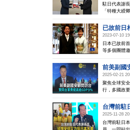
駐日代表謝
「特種大綬
已故前日
2023-07-10 19
日本已故前
等多個團體邀
多位台日相
輝，也將會
前美副國
2025-02-21 20
聚焦全球安
行，多國政
顧問博明也
國防支出的
台灣前駐
業基地，為
2025-11-28 20
台灣前駐日
員，一同站