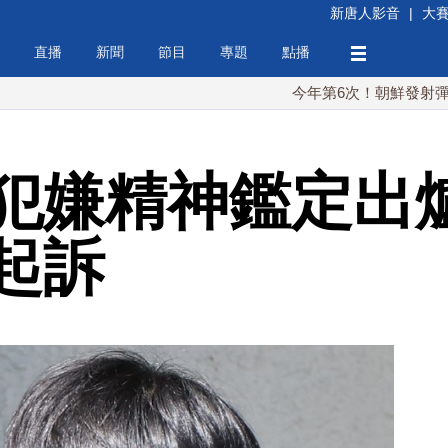
新唐人影音
|
大
直播
新聞
節目
專題
點播
今年第6次！朝鮮發射彈道導彈 落
犯嫌精神鑑定出爐
起訴