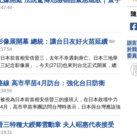
:47:44
隨
影像展開幕 總統：讓台日友好火苗延續
語言
:17:54
於我
委員
的日本前首相安倍晉三，去年不幸遇刺身亡。日本三地舉
三紀念影像展」，今天(27日)也來到台北正式開展，總
自出席開幕典禮。
路線 高市早苗4月訪台：強化台日防衛
:34:55
苗被視為日本前首相安倍晉三的接班人，在日本政壇中力
4月，高市早苗率團訪問台灣時表示，日本與台灣應該強
等三方面聯繫。接下來的新聞，我們帶您了解高市早苗。
晉三特種大綬卿雲勳章 夫人昭惠代表接受
:19:31