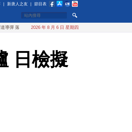
賽
|
新唐人之友
|
節目表
日本EEZ外
2026 年 8 月 6 日 星期四
紅海戰火續升溫 也門胡塞武裝稱又襲擊沙特油輪
 日檢擬