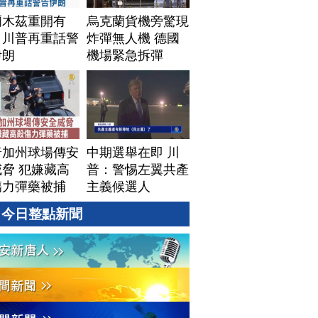
爾木茲重開有
烏克蘭貨機旁驚現
！川普再重話警
炸彈無人機 德國
伊朗
機場緊急拆彈
普加州球場傳安
中期選舉在即 川
脅 犯嫌藏高
普：警惕左翼共產
傷力彈藥被捕
主義候選人
今日整點新聞