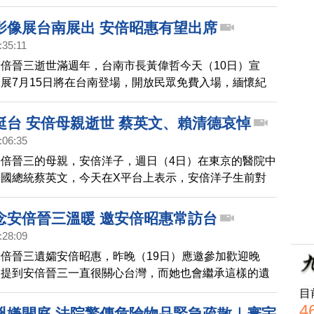
台日關係有重要意義的前總統李登輝。安倍昭惠指出，此
到台日深厚情誼，盼兩國未來關係更緊密，也期許區域情
影像展台南展出 安倍昭惠有望出席
。
:35:11
倍晉三逝世滿週年，台南市長黃偉哲今天（10日）宣
展7月15日將在台南登場，開放民眾免費入場，緬懷紀
台灣的日本友人。
挺台 安倍母親逝世 蔡英文、賴清德哀悼
:06:35
倍晉三的母親，安倍洋子，週日（4日）在東京的醫院中
國總統蔡英文，今天在X平台上表示，安倍洋子生前對
好，對於她的逝世表示誠摯的哀悼。副總統賴清德也貼出
日悼念安倍時，與安倍洋子拍的合照，除了表達慰問與哀
念安倍晉三溫暖 邀安倍昭惠常訪台
感謝安倍洋子對台日關係的貢獻。媒體人矢板明夫指出，
:28:09
被稱為日本「離權力最近的女人」，安倍洋子知道安倍非
倍晉三遺孀安倍昭惠，昨晚（19日）應邀參加歡迎晚
。但在擔任首相期間，很多活動不方便出面。於是洋子女
，提到安倍晉三一直很關心台灣，而她也會繼承這樣的遺
相出席。在過去幾年密切的台日交流中，洋子女士扮演了
副總統賴清德則邀請安倍昭惠常來，把台灣當作自己家。
目
角色。
4
兇嫌開庭 法院驚傳危險物品緊急疏散｜寰宇