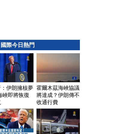
國際今日熱門
普：伊朗擁核夢
霍爾木茲海峽協議
海峽即將恢復
將達成？伊朗傳不
航
收通行費