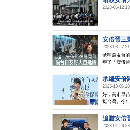
2023-06-12 19
掃描
安倍晉三
2023-03-27 21
號稱最友台
辦了「安倍晉
統蔡英文親
承繼安倍
2025-10-06 20
好，高市早
挺台灣。今年
化防衛安全
追贈安倍
2023-01-26 23