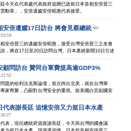
長廷今天在代表處代表政府追贈已故前日本首相安倍晉三
卿雲勳章」，安倍遺孀安倍昭惠代表接受。
相安倍遺孀17日訪台 將會見蔡總統
:03:59
首相安倍晉三的遺孀安倍昭惠，接受台灣安倍晉三之友會
請，將在17日至20日訪問台灣。日本產經新聞10日引述
關人士報導指出，安倍昭惠將前往祭拜已故前總統李登
見總統蔡英文。
安顧問訪台 贊同台軍費提高逾GDP3%
:21:52
全問題的哈利法克斯論壇，首次跨出北美，就在台灣舉
要專家齊聚，凸顯對台灣安全的重視。前美國白宮副國安
來台灣，今天在會上演說，認同中華民國總統賴清德提高
做法，也點出台灣作為非紅供應鏈，能夠作為全球國防工
日代表謝長廷 追憶安倍又力挺日本水產
自由世界提供支援。
:36:27
本代表，現任總統府資政謝長廷，今天與台灣的國會議
出來力挺日本水產，現場還追憶，日本前首相安倍晉三，