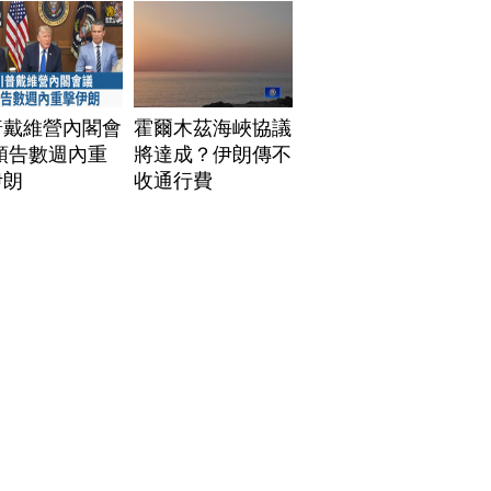
普戴維營內閣會
霍爾木茲海峽協議
預告數週內重
將達成？伊朗傳不
伊朗
收通行費