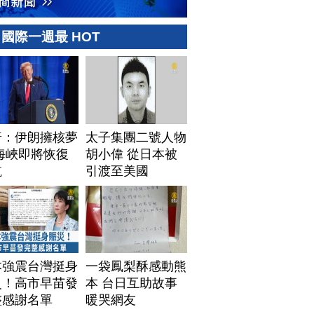
國際一週最 HOT
普：伊朗擁核夢
太子集團二號人物
海峽即將恢復
胡小偉 從日本被
航
引渡至美國
本強震台灣挺身
一袋鳳梨酥感動熊
災！高市早苗發
本 台日互助故事
整感謝名單
暖哭網友