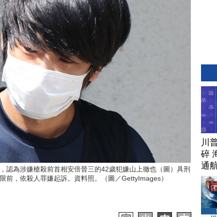
川
碎 
通
，認為涉嫌槍殺前首相安倍晉三的42歲犯嫌山上徹也（圖）具刑
限前，依殺人罪嫌起訴。資料照。（圖／GettyImages）