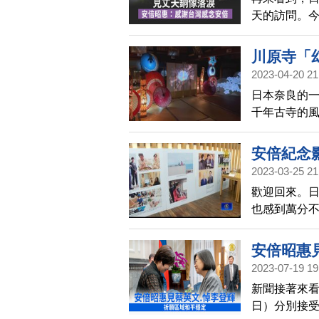
天的訪問。
銅像獻花。
示，此行讓
川原寺「
續為台日友
2023-04-20 21
日本奈良的
千年古寺的
安倍紀念
2023-03-25 21
歡迎回來。
也感到萬分不
舉辦紀念影像
倍晉三夫人安
安倍昭惠
辦紀念攝影
2023-07-19 19
新聞接著來看
日）分別接