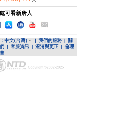
處可看新唐人
：
中文(台灣)
|
我們的服務
|
關
們
|
客服資訊
|
澄清與更正
|
倫理
會
Copyright ©2002-2025