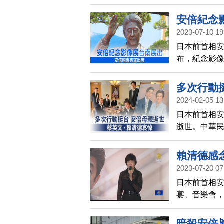
山，悼念對
行訪台感受
安倍紀念
勢和平穩定
2023-07-10 19
日本前首相安
布，紀念影像
念堅定支持
多次行動
2024-02-05 13
日本前首相安
逝世。中華民
台灣非常友
自己先前訪
賴清德感
悼之外，也
2023-07-20 07
安倍洋子曾
日本前首相安
常支持台灣
宴、音樂會
士就代替首
志，與會的
非常重要的
暗殺安倍