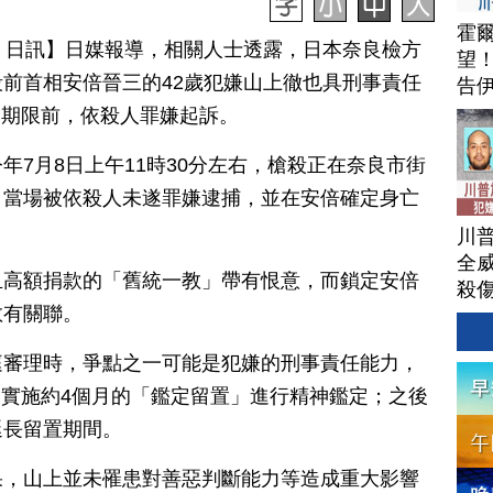
霍
月 24 日訊】日媒報導，相關人士透露，日本奈良檢方
望
前首相安倍晉三的42歲犯嫌山上徹也具刑事責任
告
拘留期限前，依殺人罪嫌起訴。
年7月8日上午11時30分左右，槍殺正在奈良市街
，當場被依殺人未遂罪嫌逮捕，並在安倍確定身亡
。
川
全威
且高額捐款的「舊統一教」帶有恨意，而鎖定安倍
殺
教有關聯。
庭審理時，爭點之一可能是犯嫌的刑事責任能力，
止，實施約4個月的「鑑定留置」進行精神鑑定；之後
延長留置期間。
果，山上並未罹患對善惡判斷能力等造成重大影響