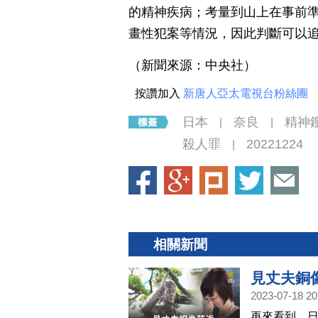
的精神疾病；考量到山上在事前
畫性犯案等情況，因此判斷可以
（新聞來源：中央社）
按讚加入
新唐人亞太電視台粉絲團
日本
奈良
精神
|
|
殺人罪
20221224
|
相關新聞
見丈夫銅
2023-07-18 20
再來看到，