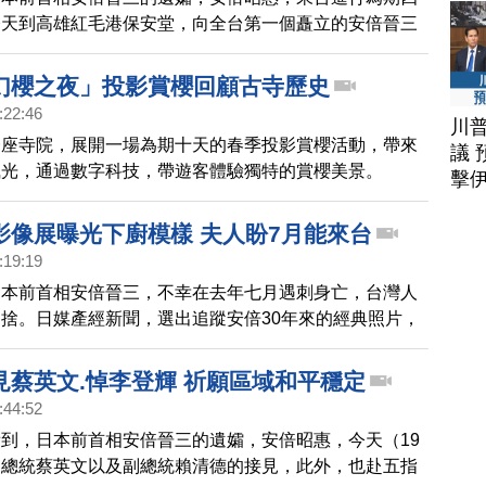
今天到高雄紅毛港保安堂，向全台第一個矗立的安倍晉三
安倍昭惠致詞時數度哽咽，難掩對丈夫的思念，但也表
她感受到台日深刻的情誼，未來將與丈夫的靈魂一起，繼
幻櫻之夜」投影賞櫻回顧古寺歷史
好而努力。
:22:46
川
一座寺院，展開一場為期十天的春季投影賞櫻活動，帶來
議 
風光，通過數字科技，帶遊客體驗獨特的賞櫻美景。
擊
影像展曝光下廚模樣 夫人盼7月能來台
:19:19
日本前首相安倍晉三，不幸在去年七月遇刺身亡，台灣人
捨。日媒產經新聞，選出追蹤安倍30年來的經典照片，
展。在日本3地展出後，週一(27日)也將在台北開展。安
倍昭惠，特地錄製影片感謝台灣。還透露，希望7月份舉
見蔡英文.悼李登輝 祈願區域和平穩定
展時，她能夠到台灣和大家相聚。
:44:52
到，日本前首相安倍晉三的遺孀，安倍昭惠，今天（19
受總統蔡英文以及副總統賴清德的接見，此外，也赴五指