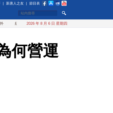
賽
|
新唐人之友
|
節目表
紅海戰火續升溫 也門胡塞武裝稱又襲擊沙特油輪
2026 年 8 月 6 日 星期四
台灣漢光演習
為何營運