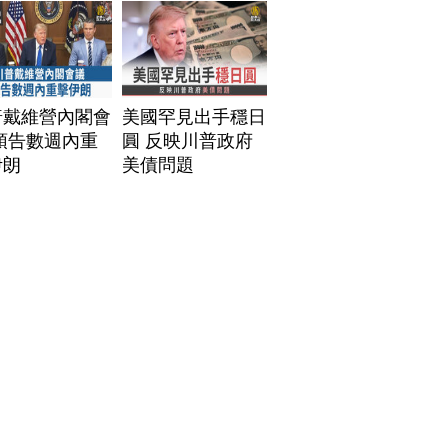
普戴維營內閣會
美國罕見出手穩日
預告數週內重
圓 反映川普政府
伊朗
美債問題