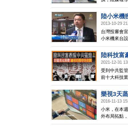
實施正常的
10％。而根
陸小米機
人左右，外
2013-10-29 21
振旗鼓。
台灣投審會
小米機來台
的網路服務
售業務。
陸科技富豪
2021-12-31 13
倒
受到中共監管
前十大科技業
商拼多多創辦
樂視3天蒸
2016-11-13 15
小米，在本
外布局拓點
侵蝕，跌出前