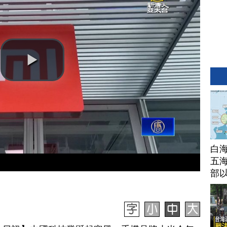
白
五海
部