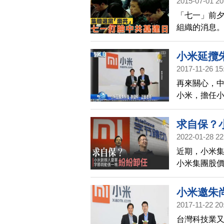
2015-07-01 20
「七一」前
組織的消息
年更是創下近
安插黨支部
小米延攬
2017-11-26 15
再來關心，
小米，擔任
產自家晶片
雙方未來的
求自保？
2022-01-28 22
近期，小米集
小米集團股價
港元，刷新近
節跳動公司，
小米邀朱
節跳動公司
2017-11-22 20
息。分析認
台灣科技業又
求自保「未