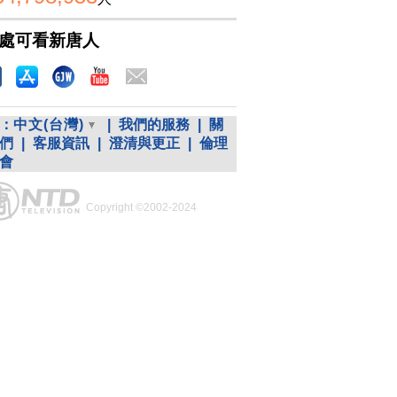
處可看新唐人
：
中文(台灣)
|
我們的服務
|
關
們
|
客服資訊
|
澄清與更正
|
倫理
會
Copyright ©2002-2024