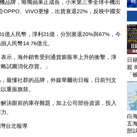
手機品牌，唯獨蘋果正成長，小米第三季全球手機出
陸企OPPO、VIVO更慘，出貨衰退22%，反映中國安
1億人民幣，淨利21億，分別衰退20%與67%，今
人民幣14.76億元。
司表示，海外銷售受到通貨膨脹率上升的衝擊，淨
日
策略試圖消化存貨。」
親 
「
為，最懂社群的品牌，外媒華爾街日報，日前刊文
難以重振旗鼓。
得解決眼前的庫存難題，加上公司部份資源，投入
壓力。
白
五海
台灣台北報導
部