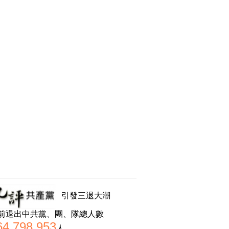
引發三退大潮
前退出中共黨、團、隊總人數
64,798,953
人