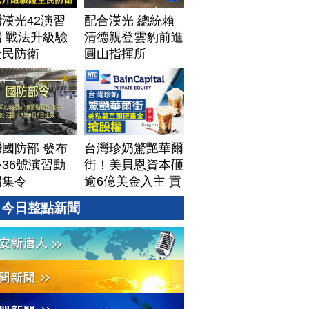
漢光42演習
配合漢光 總統賴
 戰法升級驗
清德親登雲豹前進
全民防衛
圓山指揮所
國防部 發布
台灣珍奶驚艷華爾
36號演習動
街！美貝恩資本砸
召集令
逾6億美金入主 貢
茶拓國際版圖加速
今日整點新聞
攻美？｜#財經新
聞｜
20260806(四)