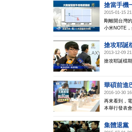
出拖欠款項，
搶當手機
2015-01-15 21
剛離開台灣
小米NOTE
不過針對日前
說法，分析
搶攻耶誕
品牌認同度
2013-12-09 21
搶攻耶誕檔期
華碩前進巴
2016-10-30 16
再來看到，
本舉行發表
西首都聖保羅
的Delux
集體退黨
復正常供貨