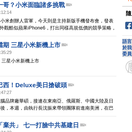
股價暴跌1/3。
一哥？小米面臨諸多挑戰
:12:14
隨
的小米創辦人雷軍，今天則是主持新版手機發布會，發表
，外觀酷似蘋果iPhone6，打出同樣高規低價的競爭策略，
雷軍喊出5到十年成為智慧型手機一哥，以及超過三星的
語言
師則指出，至少小米還要面臨包括專利權爭議，以及市場
檔期 三星小米新機上市
於我
等挑戰。
:35:29
委員
 三星小米新機上市
西！Deluxe美日搶破頭
:47:27
電腦品牌廠華碩，接連在東南亞、俄羅斯、中國大陸及日
會後，本週，由執行長沈振來帶領團隊前進南美洲，在巴
，盛大發表Zen 3系列產品。而另一方面，主打高階市場
e系列，在美國、日本賣到缺貨，預估最快要到11月，才會恢
「棄共」 七一打臉中共基建日
。