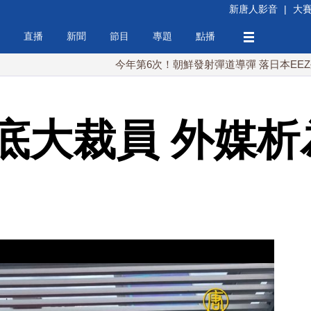
新唐人影音
|
大
直播
新聞
節目
專題
點播
今年第6次！朝鮮發射彈道導彈 落日本EEZ外
底大裁員 外媒析