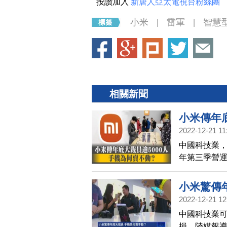
按讚加入
新唐人亞太電視台粉絲團
小米
雷軍
智慧
|
|
相關新聞
小米傳年底
2022-12-21 11
中國科技業
年第三季營運
華爾街日報
小米驚傳
2022-12-21 12
中國科技業
損，陸媒報