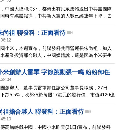
:24:23
夕，中國大陸和海外，都傳出有民眾集體退出中共黨團隊
。同時有媒體報導，中共新入黨的人數已經連年下降，去
20年新低。為了死抓基層黨員數量，中共擠進私人企業
，例如最近小米公司的黨支部，就成為網友們的新笑話。
朱尚祖 聯發科：正面看待
:06:12
中國小米，本週宣布，前聯發科共同營運長朱尚祖，加入
小米產業投資部合夥人，中國媒體說，這是因為小米要生
才挖腳，對此，聯發科表示，沒有挖腳，反而是正面看待
合作關係。
小米創辦人雷軍 字節跳動張一鳴 紛紛卸任
:38:04
團創辦人、董事長雷軍卸任該公司董事長職務，27日，
下跌5.5%，收盤低於每股17港元的發行價，市值4120億
52週來最低。而在全球市場運營抖音與Tiktok軟體的字
也在27日傳出，字節跳動的創始人張一鳴，退出北京字
尚祖擔合夥人 聯發科：正面看待
與多家關聯公司的法人職務，將不再參與日常的管理的消
:45:10
為，這是面對中共頻頻對大型私企的整肅和調查，引發為
傳高層轉戰中國，中國小米昨天(21日)宣布，前聯發科
老先退」的行為。