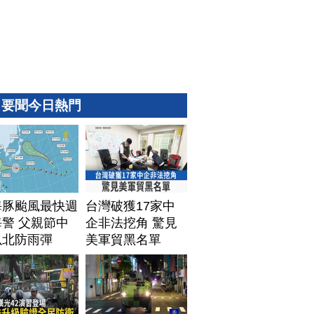
要聞今日熱門
海豚颱風最快週
台灣破獲17家中
警 父親節中
企非法挖角 驚見
以北防雨彈
美軍貿黑名單