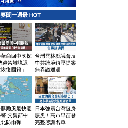
要聞一週最 HOT
籍華商回中國探
台灣雲林縣議會反
傳遭禁離境還
中共跨境鎮壓提案
被恢復國籍」
無異議通過
海豚颱風最快週
日本強震台灣挺身
警 父親節中
賑災！高市早苗發
以北防雨彈
完整感謝名單