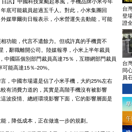
月 24 日訊】中國科技業颳起寒風，手機品牌小米今年
台灣
，年底可能裁員超過五千人。對此，小米集團回
登場
，外媒華爾街日報表示，小米營運失去動能，可能
證
照相功能，代言不遺餘力。但或許真的手機賣不
星，辭職離開公司。陸媒報導，小米上半年裁員
潮，中國區個別部門裁員高達75％，互聯網部門裁員
台灣
率可能高達15％-20%。
同心
員
諱言，中國市場還是佔了小米手機，大約25%左右
比較有消費力道的，其實是高階手機沒有被影響
在這波疫情、總經環境影響下面，它的影響層面是
效能，降低成本，正在做進一步的規劃。