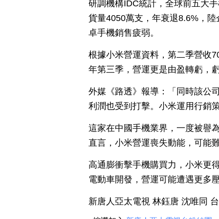
研調機構IDC統計，全球前五大
貨量4050萬支，年衰退8.6%，
卓手機銷售疲弱。
根據小米營運資料，第二季營收70
年第三季，營運更是由盈轉虧，虧損
外媒《路透》報導：「同時該公
利潤也受到打擊。小米運用行銷
這家在中國手機業界，一度被譽
直言，小米營運喪失動能，可能
高通膨衝擊手機購買力，小米更
電動車開發，營運可能遭遇更多
新唐人亞太電視 林鈺唐 沈唯同 