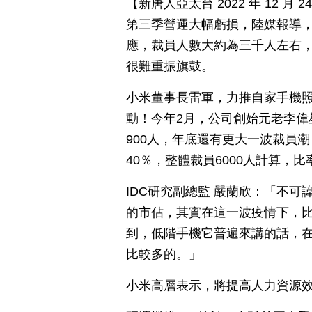
【新唐人亞太台 2022 年 12 
第三季營運大幅虧損，陸媒報導
應，裁員人數大約為三千人左右
很難重振旗鼓。
小米董事長雷軍，力推自家手機
動！今年2月，公司創始元老李偉
900人，年底還有更大一波裁員
40％，整體裁員6000人計算，比
IDC研究副總監 嚴蘭欣：「不可
的市佔，其實在這一波疫情下，
到，低階手機它普遍來講的話，
比較多的。」
小米高層表示，將提高人力資源